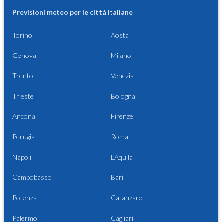
Previsioni meteo per le città italiane
Torino
Aosta
Genova
Milano
Trento
Venezia
Trieste
Bologna
Ancona
Firenze
Perugia
Roma
Napoli
L'Aquila
Campobasso
Bari
Potenza
Catanzaro
Palermo
Cagliari