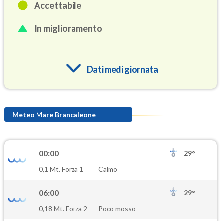
Accettabile
In miglioramento
Dati medi giornata
O3
90.4
(Ozono)
Meteo Mare Brancaleone
NO2
1.7
(Diossido di azoto)
00:00
29°
SO2
0,1 Mt. Forza 1
Calmo
0.6
(Anidride solforosa)
06:00
29°
PM10
0,18 Mt. Forza 2
Poco mosso
17.6
(Materia particolata)