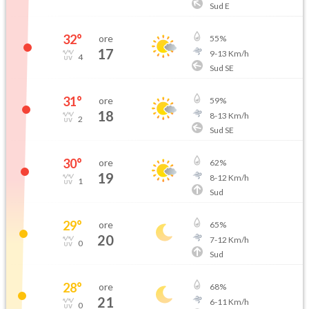
Sud E
32
°
ore
55
%
17
9
-
13
Km/h
4
Sud SE
31
°
ore
59
%
18
8
-
13
Km/h
2
Sud SE
30
°
ore
62
%
19
8
-
12
Km/h
1
Sud
29
°
ore
65
%
20
7
-
12
Km/h
0
Sud
28
°
ore
68
%
21
6
-
11
Km/h
0