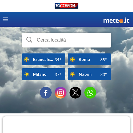
Brancale...
Roma
34°
35°
Milano
Napoli
37°
33°