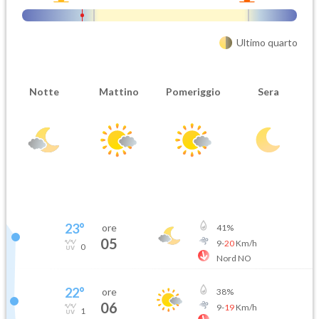
Ultimo quarto
Notte
Mattino
Pomeriggio
Sera
Attendibilità
Urgenza
Probabile
Ordinaria
Orario inizio
Ora fine
08-06T
08-06T
23
°
ore
41
%
05
9
-
20
Km/h
0
Nord NO
22
°
ore
38
%
06
9
-
19
Km/h
1