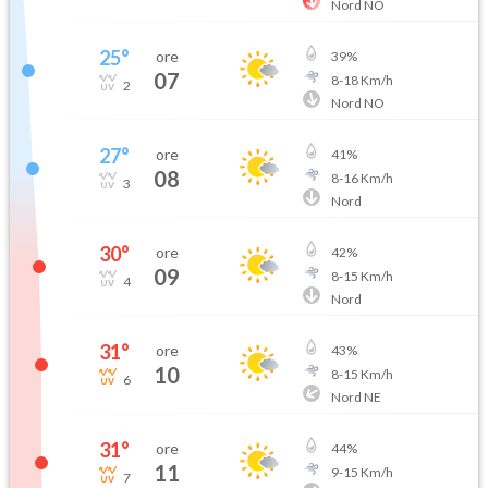
Nord NO
25
°
ore
39
%
07
8
-
18
Km/h
2
Nord NO
27
°
ore
41
%
08
8
-
16
Km/h
3
Nord
30
°
ore
42
%
09
8
-
15
Km/h
4
Nord
31
°
ore
43
%
10
8
-
15
Km/h
6
Nord NE
31
°
ore
44
%
11
9
-
15
Km/h
7