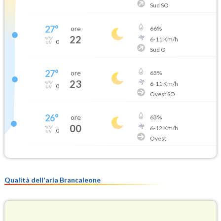
Sud SO
27
°
ore
66
%
22
6
-
11
Km/h
0
Sud O
27
°
ore
65
%
23
6
-
11
Km/h
0
Ovest SO
26
°
ore
63
%
00
6
-
12
Km/h
0
Ovest
Qualità dell'aria Brancaleone