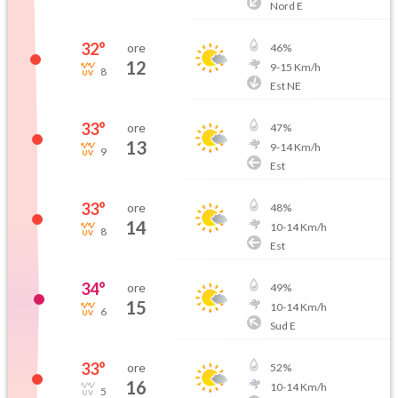
Nord E
32
°
ore
46
%
12
9
-
15
Km/h
8
Est NE
33
°
ore
47
%
13
9
-
14
Km/h
9
Est
33
°
ore
48
%
14
10
-
14
Km/h
8
Est
34
°
ore
49
%
15
10
-
14
Km/h
6
Sud E
33
°
ore
52
%
16
10
-
14
Km/h
5