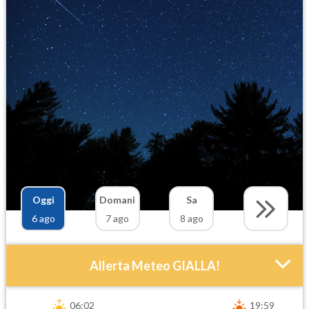
Oggi
Domani
Sa
6 ago
7 ago
8 ago
Allerta Meteo GIALLA!
06:02
19:59