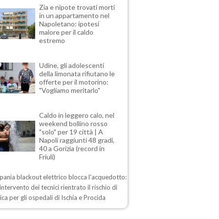
Zia e nipote trovati morti
in un appartamento nel
Napoletano: ipotesi
malore per il caldo
estremo
Udine, gli adolescenti
della limonata rifiutano le
offerte per il motorino:
"Vogliamo meritarlo"
Caldo in leggero calo, nel
weekend bollino rosso
"solo" per 19 città | A
Napoli raggiunti 48 gradi,
40 a Gorizia (record in
Friuli)
ania blackout elettrico blocca l'acquedotto:
intervento dei tecnici rientrato il rischio di
drica per gli ospedali di Ischia e Procida