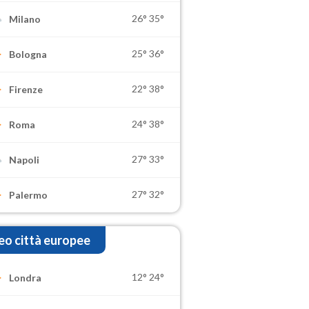
26°
35°
Milano
25°
36°
Bologna
22°
38°
Firenze
24°
38°
Roma
27°
33°
Napoli
27°
32°
Palermo
o città europee
12°
24°
Londra