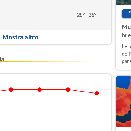
P
28°
36°
Met
bre
Mostra altro
Nor
Le p
dell
da
parz
al 
40 g