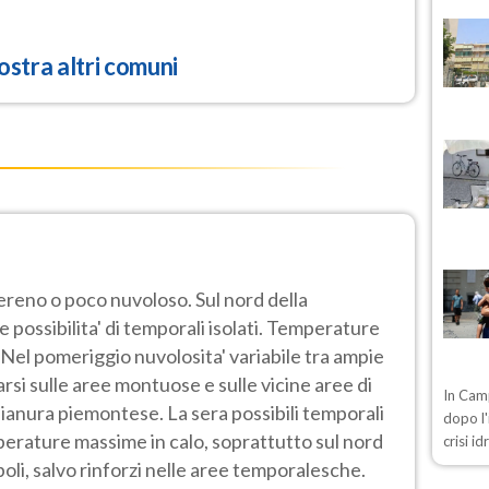
stra altri comuni
sereno o poco nuvoloso. Sul nord della
 possibilita' di temporali isolati. Temperature
 Nel pomeriggio nuvolosita' variabile tra ampie
arsi sulle aree montuose e sulle vicine aree di
In Camp
 pianura piemontese. La sera possibili temporali
dopo l'
perature massime in calo, soprattutto sul nord
crisi i
boli, salvo rinforzi nelle aree temporalesche.