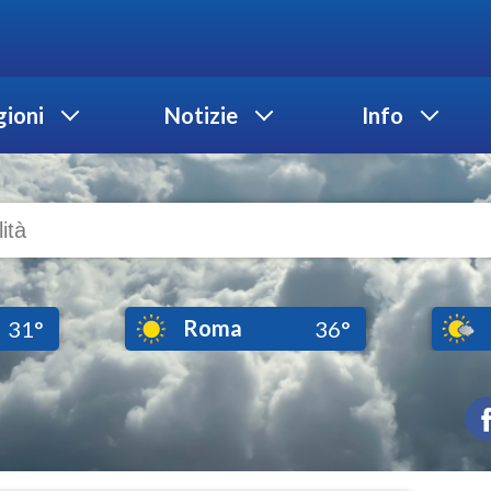
ioni
Notizie
Info
Roma
31°
36°