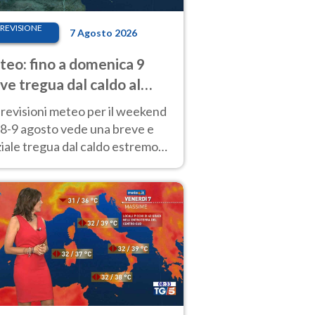
REVISIONE
7 Agosto 2026
eo: fino a domenica 9
ve tregua dal caldo al
d! Altrove calura e afa
revisioni meteo per il weekend
'8-9 agosto vede una breve e
iale tregua dal caldo estremo
Nord mentre altrove persistono
radi.