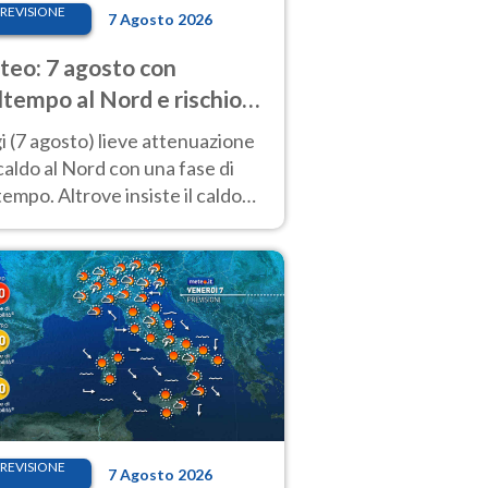
REVISIONE
7 Agosto 2026
eo: 7 agosto con
tempo al Nord e rischio
ifragi. Altrove caldo
 (7 agosto) lieve attenuazione
tremo
caldo al Nord con una fase di
empo. Altrove insiste il caldo
emo con picchi di 40°C. Le
isioni
REVISIONE
7 Agosto 2026