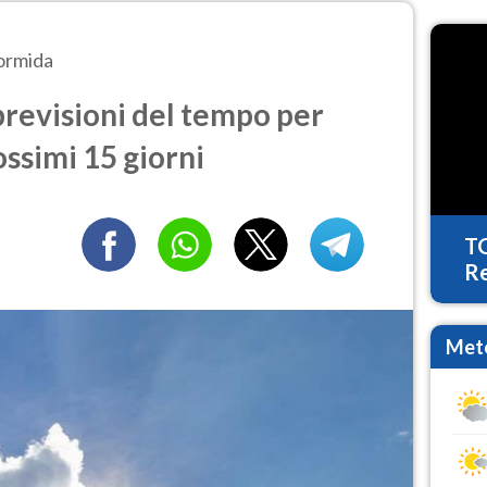
ormida
revisioni del tempo per
ossimi 15 giorni
T
Re
Mete