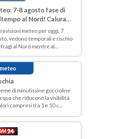
eo: 7-8 agosto fase di
tempo al Nord! Calura
o a Ferragosto
revisioni meteo per oggi, 7
to, vedono temporali e rischio
fragi al Nord mentre al
tro-Sud sole e caldo sempre
to intenso.
imeteo
schia
ieme di minutissine goccioline
acqua che riducono la visibilità
alori compresi tra 1 e 10 c...