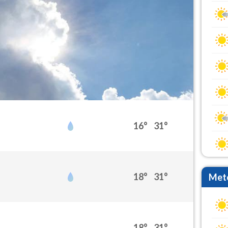
16°
31°
18°
31°
Mete
18°
31°