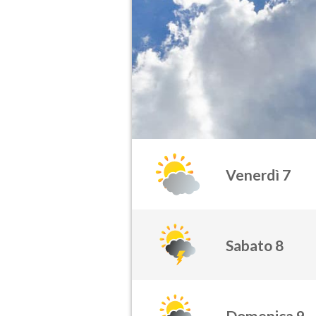
Venerdì 7
Sabato 8
Domenica 9