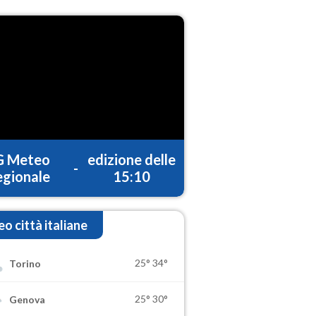
G Meteo
edizione delle
-
gionale
15:10
o città italiane
25°
34°
Torino
25°
30°
Genova