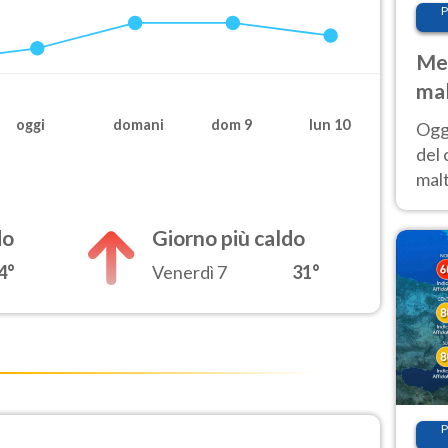
P
Met
mal
nub
oggi
domani
dom 9
lun 10
Oggi
es
del 
malt
estr
prev
do
Giorno più caldo
4°
Venerdì 7
31°
P