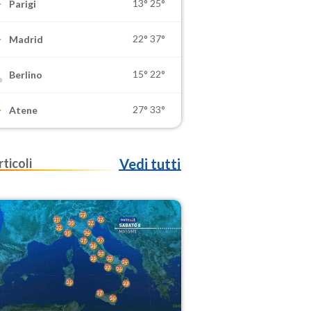
13°
25°
Parigi
22°
37°
Madrid
15°
22°
Berlino
27°
33°
Atene
rticoli
Vedi tutti