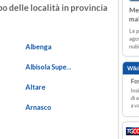
o delle località in provincia
Met
mal
fin
Le p
agos
Albenga
nubi
Cen
mol
Albisola Supe...
Wik
Fo
Altare
Ins
di 
a v
Arnasco