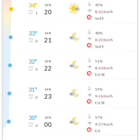
34
°
ore
45
%
20
8
-
22
Km/h
1
Sud E
33
°
ore
48
%
21
8
-
23
Km/h
0
Sud E
32
°
ore
51
%
22
8
-
24
Km/h
0
Est SE
31
°
ore
55
%
23
9
-
26
Km/h
0
Est SE
30
°
ore
57
%
00
9
-
27
Km/h
0
Est