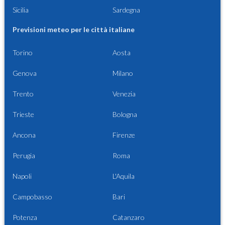
Sicilia
Sardegna
Previsioni meteo per le città italiane
Torino
Aosta
Genova
Milano
Trento
Venezia
Trieste
Bologna
Ancona
Firenze
Perugia
Roma
Napoli
L'Aquila
Campobasso
Bari
Potenza
Catanzaro