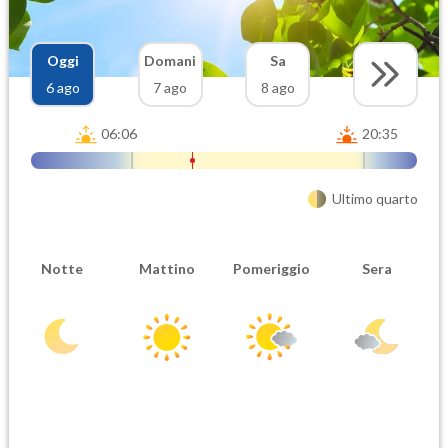
Oggi
Domani
Sa
6 ago
7 ago
8 ago
06:06
20:35
Ultimo quarto
Notte
Mattino
Pomeriggio
Sera