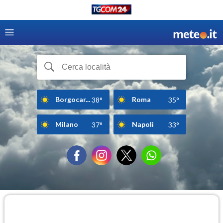
Borgocar...
Roma
38°
35°
Milano
Napoli
37°
33°