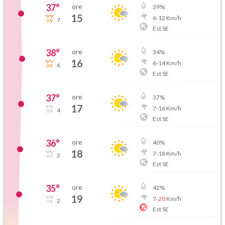
37
°
ore
39
%
15
6
-
12
Km/h
7
Est SE
38
°
ore
34
%
16
6
-
14
Km/h
6
Est SE
37
°
ore
37
%
17
7
-
16
Km/h
4
Est SE
36
°
ore
40
%
18
7
-
18
Km/h
3
Est SE
35
°
ore
42
%
19
7
-
20
Km/h
2
Est SE