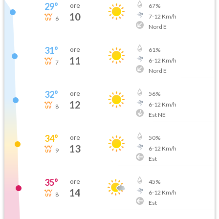
29
°
ore
67
%
10
7
-
12
Km/h
6
Nord E
31
°
ore
61
%
11
6
-
12
Km/h
7
Nord E
32
°
ore
56
%
12
6
-
12
Km/h
8
Est NE
34
°
ore
50
%
13
6
-
12
Km/h
9
Est
35
°
ore
45
%
14
6
-
12
Km/h
8
Est