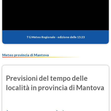
SO2
0.7
(Anidride solforosa)
PM10
26.7
(Materia particolata)
TG Meteo Regionale
-
edizione delle 15:23
PM25
14.1
(Materia particolata)
Meteo provincia di Mantova
Previsioni del tempo delle
località in provincia di Mantova