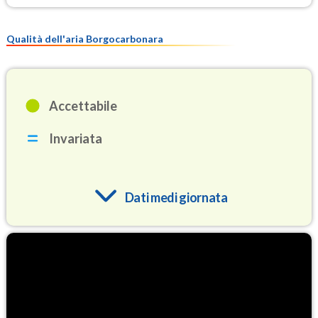
Qualità dell'aria Borgocarbonara
Accettabile
Invariata
Dati medi giornata
O3
86.3
(Ozono)
NO2
7.4
(Diossido di azoto)