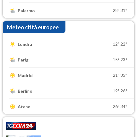
28°
31°
Palermo
Meteo città europee
12°
22°
Londra
15°
23°
Parigi
21°
35°
Madrid
19°
26°
Berlino
26°
34°
Atene