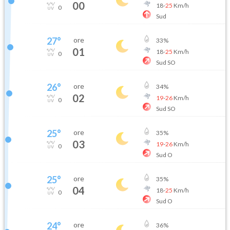
00
18
-
25
Km/h
0
Sud
27
°
ore
33
%
01
18
-
25
Km/h
0
Sud SO
26
°
ore
34
%
02
19
-
26
Km/h
0
Sud SO
25
°
ore
35
%
03
19
-
26
Km/h
0
Sud O
25
°
ore
35
%
04
18
-
25
Km/h
0
Sud O
24
°
ore
36
%