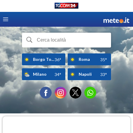
Borgo To...
Roma
36°
35°
Milano
Napoli
34°
33°