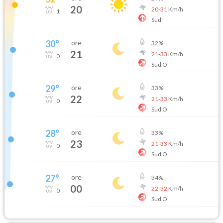
20
20
-
31
Km/h
1
Sud
30
°
ore
32
%
21
21
-
33
Km/h
0
Sud O
29
°
ore
33
%
22
21
-
33
Km/h
0
Sud O
28
°
ore
33
%
23
21
-
33
Km/h
0
Sud O
27
°
ore
34
%
00
22
-
32
Km/h
0
Sud O