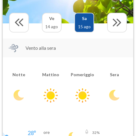
Ve
Sa
14 ago
15 ago
Vento alla sera
Notte
Mattino
Pomeriggio
Sera
28
°
ore
32
%