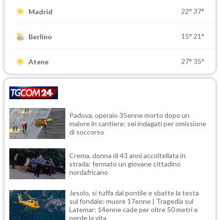
22°
37°
Madrid
15°
21°
Berlino
27°
35°
Atene
Padova, operaio 35enne morto dopo un
malore in cantiere: sei indagati per omissione
di soccorso
Crema, donna di 43 anni accoltellata in
strada: fermato un giovane cittadino
nordafricano
Jesolo, si tuffa dal pontile e sbatte la testa
sul fondale: muore 17enne | Tragedia sul
Latemar: 14enne cade per oltre 50 metri e
perde la vita