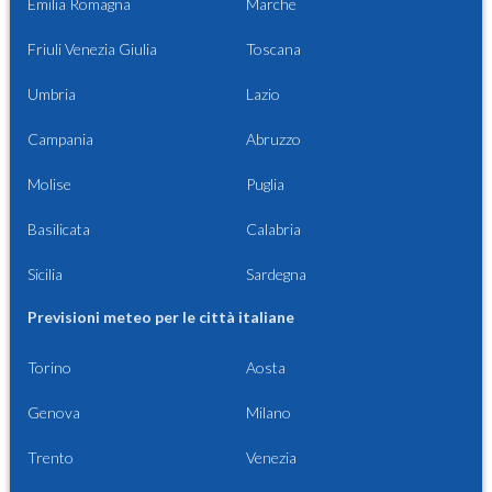
Emilia Romagna
Marche
Friuli Venezia Giulia
Toscana
Umbria
Lazio
Campania
Abruzzo
Molise
Puglia
Basilicata
Calabria
Sicilia
Sardegna
Previsioni meteo per le città italiane
Torino
Aosta
Genova
Milano
Trento
Venezia