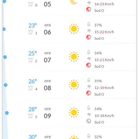
05
16
-
23
Km/h
0
Sud O
23
°
ore
37
%
06
15
-
22
Km/h
1
Sud O
25
°
ore
36
%
07
13
-
21
Km/h
2
Sud O
26
°
ore
35
%
08
12
-
19
Km/h
4
Sud O
28
°
ore
34
%
09
10
-
18
Km/h
5
Sud O
30
°
ore
32
%