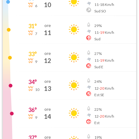
10
11
-
18
Km/h
6
Sud SO
31
°
ore
29
%
11
11
-
19
Km/h
7
Sud
33
°
ore
27
%
12
11
-
19
Km/h
9
Sud E
34
°
ore
24
%
13
12
-
20
Km/h
10
Est SE
36
°
ore
22
%
14
12
-
20
Km/h
9
Est
37
°
ore
19
%