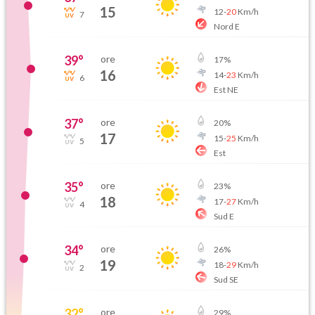
15
12
-
20
Km/h
7
Nord E
39
°
ore
17
%
16
14
-
23
Km/h
6
Est NE
37
°
ore
20
%
17
15
-
25
Km/h
5
Est
35
°
ore
23
%
18
17
-
27
Km/h
4
Sud E
34
°
ore
26
%
19
18
-
29
Km/h
2
Sud SE
32
°
ore
29
%