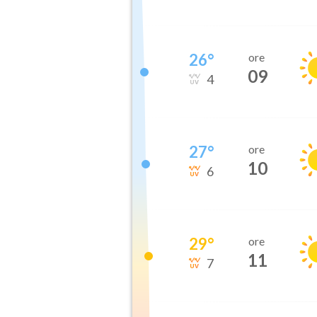
26
°
ore
09
4
27
°
ore
10
6
29
°
ore
11
7