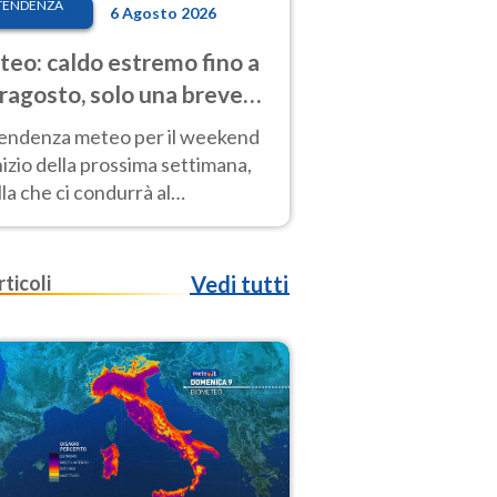
TENDENZA
6 Agosto 2026
eo: caldo estremo fino a
ragosto, solo una breve
sa. Ecco dove
tendenza meteo per il weekend
inizio della prossima settimana,
la che ci condurrà al
ragosto, vede ancora
perature molto elevate
rticoli
Vedi tutti