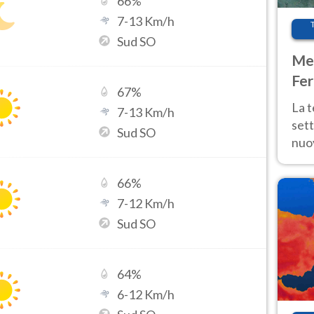
66
%
7
-
13
Km/h
Sud SO
Met
Fer
67
%
int
La 
7
-
13
Km/h
sett
Sud SO
nuov
11 e
anc
66
%
7
-
12
Km/h
Sud SO
64
%
6
-
12
Km/h