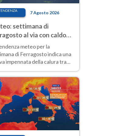
TENDENZA
7 Agosto 2026
eo: settimana di
ragosto al via con caldo
enso e qualche temporale
tendenza meteo per la
imana di Ferragosto indica una
a impennata della calura tra
 14 agosto, con nuovi rialzi
he al Nord.