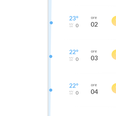
23
°
ore
02
0
22
°
ore
03
0
22
°
ore
04
0