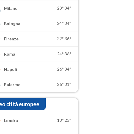
23°
34°
Milano
24°
34°
Bologna
22°
36°
Firenze
24°
36°
Roma
26°
34°
Napoli
26°
31°
Palermo
o città europee
13°
25°
Londra