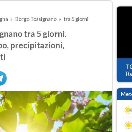
agna
Borgo Tossignano
tra 5 giorni
nano tra 5 giorni.
o, precipitazioni,
ti
T
Re
Mete