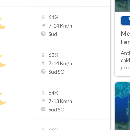
61
%
7
-
14
Km/h
Met
Sud
Fer
afr
Anti
63
%
pro
cald
7
-
14
Km/h
pros
Sud SO
ver
d’It
64
%
7
-
13
Km/h
Sud SO