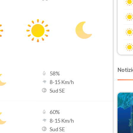
Notizi
58
%
8
-
15
Km/h
Sud SE
60
%
8
-
15
Km/h
Sud SE