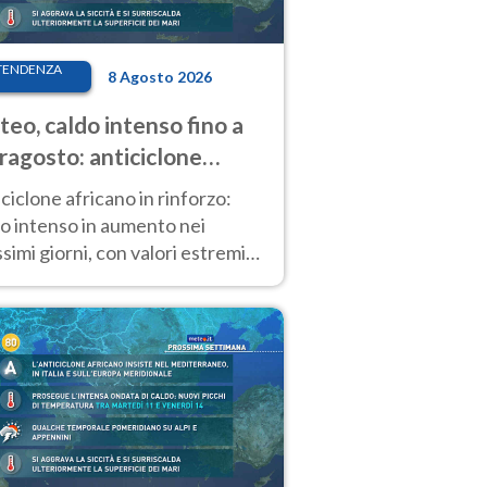
TENDENZA
8 Agosto 2026
eo, caldo intenso fino a
ragosto: anticiclone
icano ancora
ciclone africano in rinforzo:
tagonista
o intenso in aumento nei
simi giorni, con valori estremi
so Ferragosto su gran parte
alia