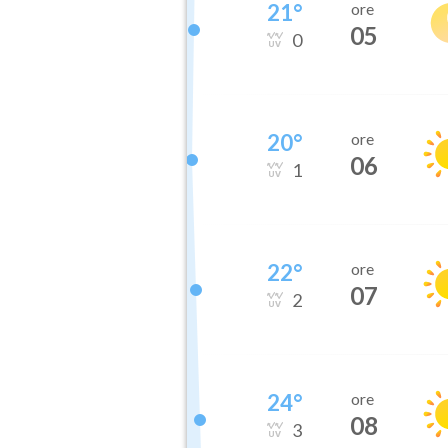
21
°
ore
05
0
20
°
ore
06
1
22
°
ore
07
2
24
°
ore
08
3