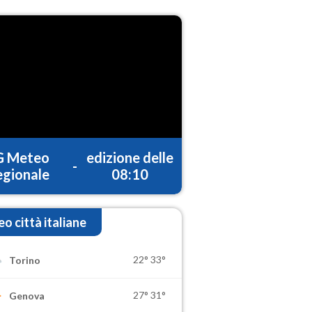
G Meteo
edizione delle
-
gionale
08:10
o città italiane
22°
33°
Torino
27°
31°
Genova