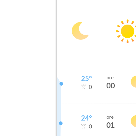
25
°
ore
00
0
24
°
ore
01
0