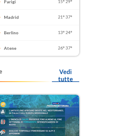
15°
29°
Parigi
21°
37°
Madrid
13°
24°
Berlino
26°
37°
Atene
e
Vedi
tutte