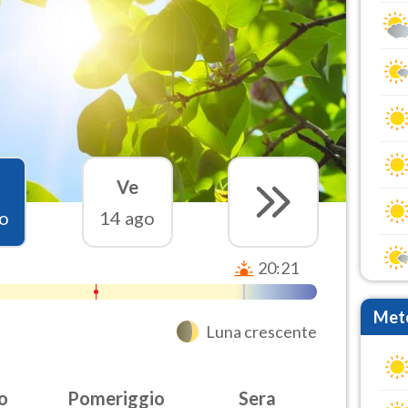
Ve
o
14 ago
20:21
Mete
Luna crescente
o
Pomeriggio
Sera