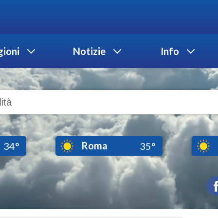
ioni
Notizie
Info
Roma
34°
35°