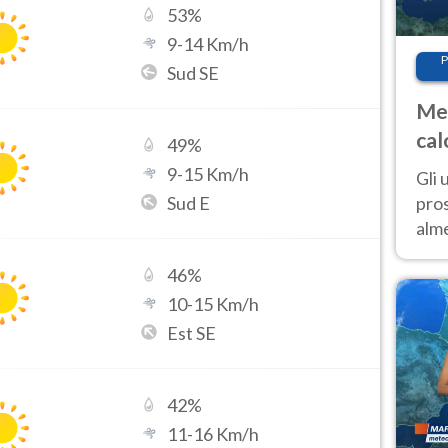
53
%
9
-
14
Km/h
P
Sud SE
Met
cal
49
%
sem
9
-
15
Km/h
Gli 
Sud E
pros
alm
con
46
%
inte
set
10
-
15
Km/h
Est SE
42
%
11
-
16
Km/h