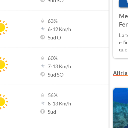
Sud SO
Met
63
%
Fer
6
-
12
Km/h
pau
La 
Sud O
e l'
quel
Fer
60
%
tem
7
-
13
Km/h
Altri a
Sud SO
56
%
8
-
13
Km/h
Sud