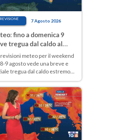
REVISIONE
7 Agosto 2026
eo: fino a domenica 9
ve tregua dal caldo al
d! Altrove calura e afa
revisioni meteo per il weekend
'8-9 agosto vede una breve e
iale tregua dal caldo estremo
Nord mentre altrove persistono
radi.