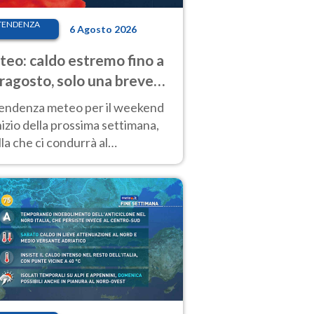
TENDENZA
6 Agosto 2026
eo: caldo estremo fino a
ragosto, solo una breve
sa. Ecco dove
tendenza meteo per il weekend
inizio della prossima settimana,
la che ci condurrà al
ragosto, vede ancora
perature molto elevate