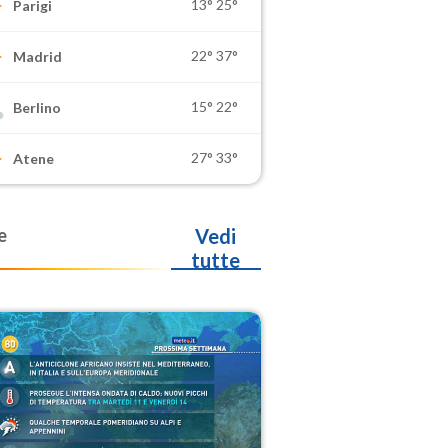
13°
25°
Parigi
22°
37°
Madrid
15°
22°
Berlino
27°
33°
Atene
e
Vedi
tutte