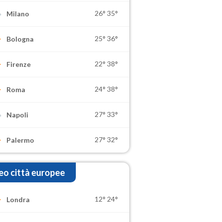
26°
35°
Milano
25°
36°
Bologna
22°
38°
Firenze
24°
38°
Roma
27°
33°
Napoli
27°
32°
Palermo
o città europee
12°
24°
Londra