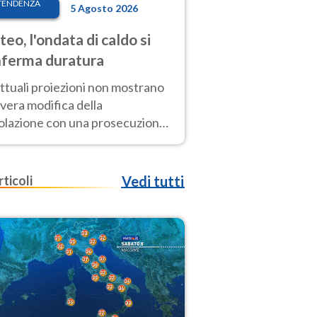
TENDENZA
5 Agosto 2026
eo, l'ondata di caldo si
ferma duratura
ttuali proiezioni non mostrano
vera modifica della
colazione con una prosecuzione
caldo fuori scala per molti
ni, compresa la settimana di
ragosto
rticoli
Vedi tutti