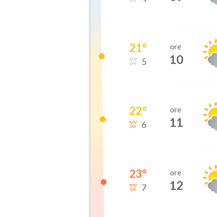
21
°
ore
10
5
22
°
ore
11
6
23
°
ore
12
7