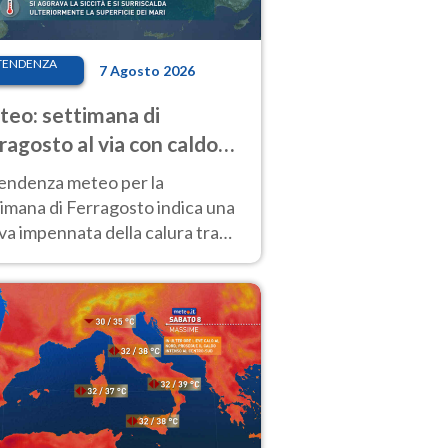
TENDENZA
7 Agosto 2026
eo: settimana di
ragosto al via con caldo
enso e qualche temporale
tendenza meteo per la
imana di Ferragosto indica una
a impennata della calura tra
 14 agosto, con nuovi rialzi
he al Nord.