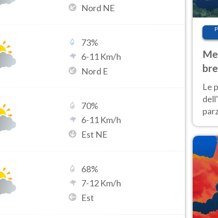
Nord NE
P
73
%
Met
6
-
11
Km/h
bre
Nord E
Nor
Le p
dell
70
%
parz
6
-
11
Km/h
al 
Est NE
40 g
68
%
7
-
12
Km/h
Est