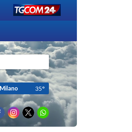
Milano
35°