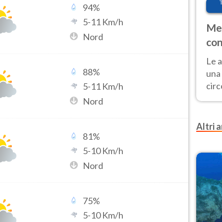
94
%
5
-
11
Km/h
Met
Nord
con
Le a
88
%
una 
cir
5
-
11
Km/h
del 
Nord
gior
Fer
Altri a
81
%
5
-
10
Km/h
Nord
75
%
5
-
10
Km/h