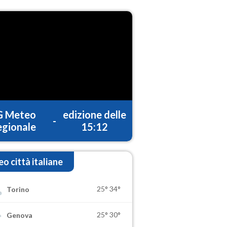
G Meteo
edizione delle
-
gionale
15:12
o città italiane
25°
34°
Torino
25°
30°
Genova