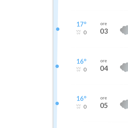
17
°
ore
03
0
16
°
ore
04
0
16
°
ore
05
0