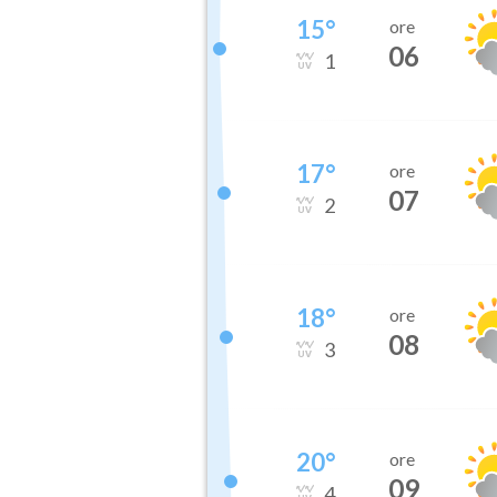
15
°
ore
06
1
17
°
ore
07
2
18
°
ore
08
3
20
°
ore
09
4