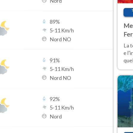
Nord
89
%
Met
5
-
11
Km/h
Fer
Nord NO
pau
La 
e l'
quel
91
%
Fer
5
-
11
Km/h
tem
Nord NO
92
%
5
-
11
Km/h
Nord