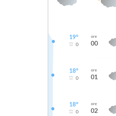
19
°
ore
00
0
18
°
ore
01
0
18
°
ore
02
0