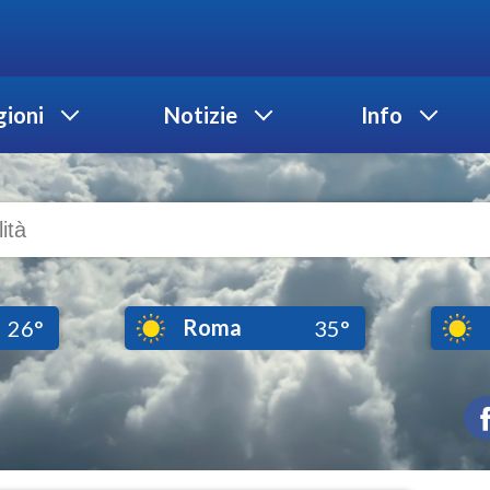
ioni
Notizie
Info
Roma
26°
35°