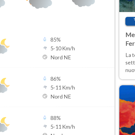
Met
85
%
Fer
5
-
10
Km/h
int
La 
Nord NE
sett
nuov
11 e
86
%
anc
5
-
11
Km/h
Nord NE
88
%
5
-
11
Km/h