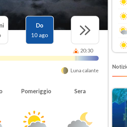
ni
Do
o
10 ago
20:30
Notizi
Luna calante
o
Pomeriggio
Sera