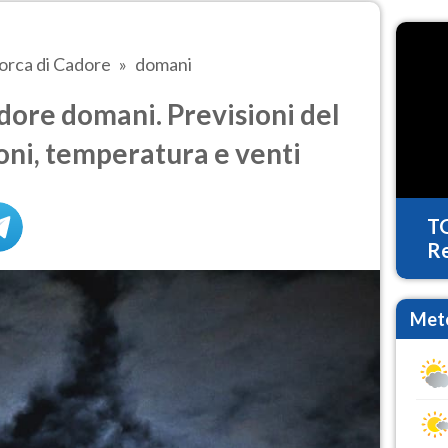
orca di Cadore
domani
ore domani. Previsioni del
oni, temperatura e venti
T
Re
Mete