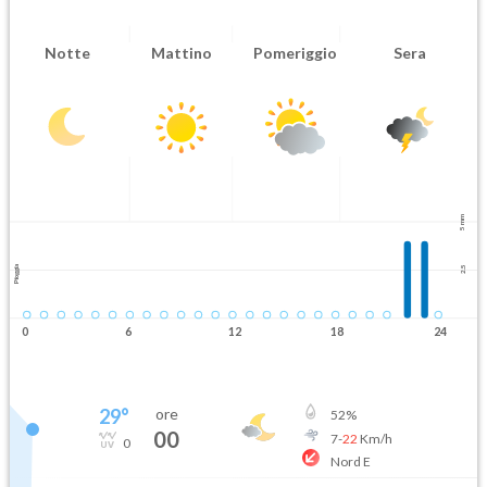
Notte
Mattino
Pomeriggio
Sera
5 mm
Pioggia
2.5
0
6
12
18
24
29
°
ore
52
%
00
7
-
22
Km/h
0
Nord E