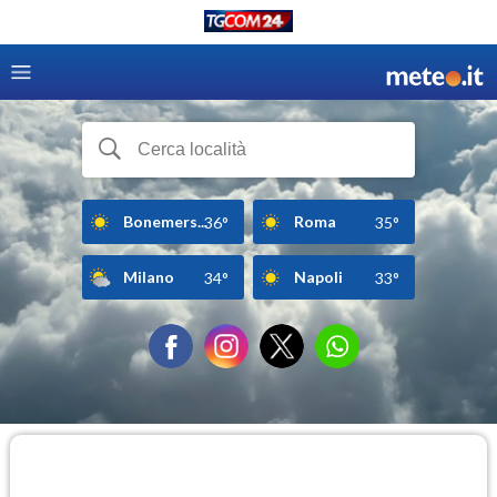
Bonemers...
Roma
36°
35°
Milano
Napoli
34°
33°