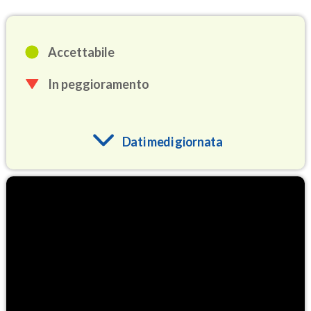
Accettabile
In peggioramento
Dati medi giornata
O3
95.6
(Ozono)
NO2
5.5
(Diossido di azoto)
SO2
0.6
(Anidride solforosa)