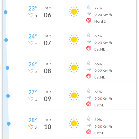
23
°
ore
72
%
06
9
-
24
Km/h
1
Nord E
24
°
ore
69
%
07
9
-
23
Km/h
2
Est NE
26
°
ore
66
%
08
9
-
22
Km/h
3
Est NE
27
°
ore
63
%
09
9
-
20
Km/h
4
Est SE
28
°
ore
59
%
10
9
-
20
Km/h
6
Est SE