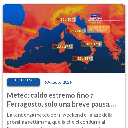
TENDENZA
6 Agosto 2026
Meteo: caldo estremo fino a
Ferragosto, solo una breve pausa.
Ecco dove
La tendenza meteo per il weekend e l'inizio della
prossima settimana, quella che ci condurrà al