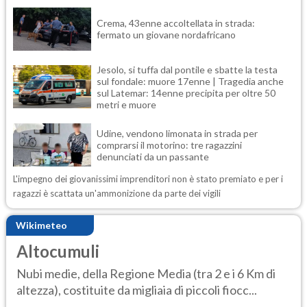
Crema, 43enne accoltellata in strada:
fermato un giovane nordafricano
Jesolo, si tuffa dal pontile e sbatte la testa
sul fondale: muore 17enne | Tragedia anche
sul Latemar: 14enne precipita per oltre 50
metri e muore
Udine, vendono limonata in strada per
comprarsi il motorino: tre ragazzini
denunciati da un passante
L'impegno dei giovanissimi imprenditori non è stato premiato e per i
ragazzi è scattata un'ammonizione da parte dei vigili
Wikimeteo
Altocumuli
Nubi medie, della Regione Media (tra 2 e i 6 Km di
altezza), costituite da migliaia di piccoli fiocc...