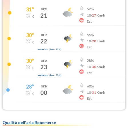
31
°
ore
52
%
21
10
-
27
Km/h
0
Est
30
°
ore
55
%
22
10
-
28
Km/h
0
Est
moderata
(
4mm
-
70
%)
30
°
ore
58
%
23
10
-
30
Km/h
0
Est
moderata
(
4mm
-
70
%)
28
°
ore
60
%
00
10
-
31
Km/h
0
Est
Qualità dell'aria Bonemerse