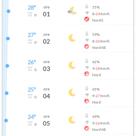
28
°
ore
55
%
01
8
-
24
Km/h
0
Nord E
27
°
ore
59
%
02
8
-
26
Km/h
0
Nord NE
26
°
ore
62
%
03
9
-
28
Km/h
0
Nord
25
°
ore
65
%
04
9
-
27
Km/h
0
Nord
24
°
ore
69
%
05
9
-
26
Km/h
0
Nord NE