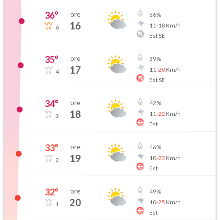
36
°
ore
36
%
16
11
-
18
Km/h
6
Est SE
35
°
ore
39
%
17
11
-
20
Km/h
4
Est SE
34
°
ore
42
%
18
11
-
22
Km/h
3
Est
33
°
ore
46
%
19
10
-
23
Km/h
2
Est
32
°
ore
49
%
20
10
-
25
Km/h
1
Est