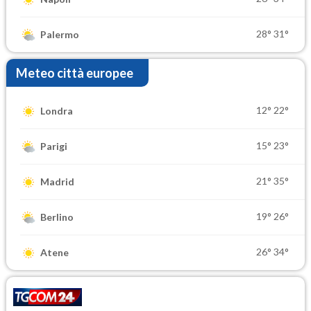
28°
31°
Palermo
Meteo città europee
12°
22°
Londra
15°
23°
Parigi
21°
35°
Madrid
19°
26°
Berlino
26°
34°
Atene