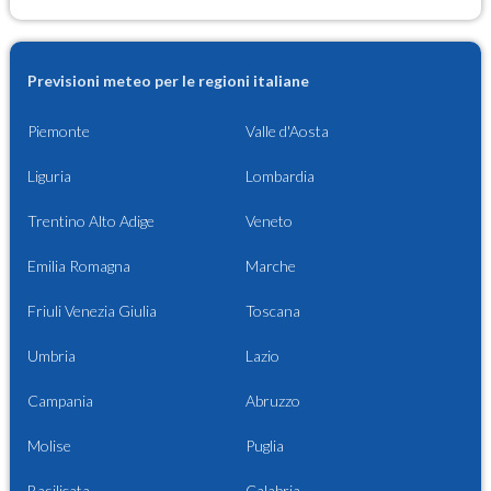
Previsioni meteo per le regioni italiane
Piemonte
Valle d'Aosta
Liguria
Lombardia
Trentino Alto Adige
Veneto
Emilia Romagna
Marche
Friuli Venezia Giulia
Toscana
Umbria
Lazio
Campania
Abruzzo
Molise
Puglia
Basilicata
Calabria