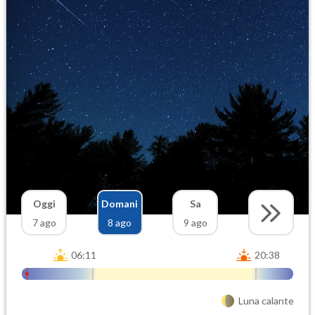
Oggi
Domani
Sa
7 ago
8 ago
9 ago
06:11
20:38
Luna calante