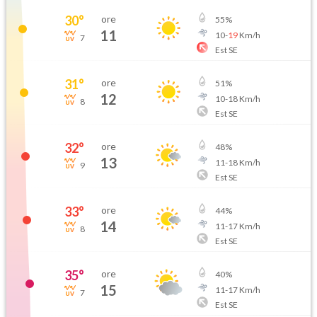
30
°
ore
55
%
11
10
-
19
Km/h
7
Est SE
31
°
ore
51
%
12
10
-
18
Km/h
8
Est SE
32
°
ore
48
%
13
11
-
18
Km/h
9
Est SE
33
°
ore
44
%
14
11
-
17
Km/h
8
Est SE
35
°
ore
40
%
15
11
-
17
Km/h
7
Est SE