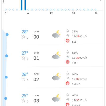
Pioggia
0
6
12
18
24
28
°
ore
59
%
00
12
-
28
Km/h
0
Est
27
°
ore
61
%
01
12
-
30
Km/h
0
Est
26
°
ore
62
%
02
12
-
32
Km/h
0
Est NE
25
°
ore
64
%
03
12
-
33
Km/h
0
Est NE