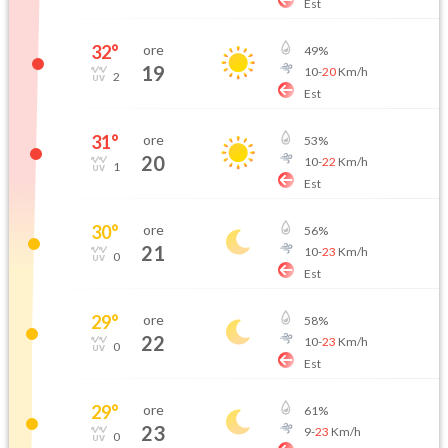
Est
32
°
ore
49
%
19
10
-
20
Km/h
2
Est
31
°
ore
53
%
20
10
-
22
Km/h
1
Est
30
°
ore
56
%
21
10
-
23
Km/h
0
Est
29
°
ore
58
%
22
10
-
23
Km/h
0
Est
29
°
ore
61
%
23
9
-
23
Km/h
0