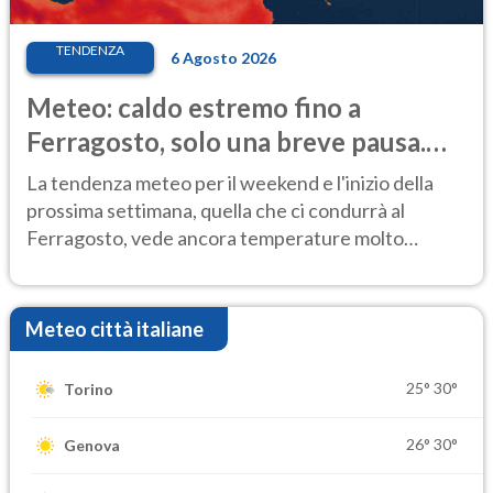
TENDENZA
6 Agosto 2026
Meteo: caldo estremo fino a
Ferragosto, solo una breve pausa.
Ecco dove
La tendenza meteo per il weekend e l'inizio della
prossima settimana, quella che ci condurrà al
Ferragosto, vede ancora temperature molto
elevate
Meteo città italiane
25°
30°
Torino
26°
30°
Genova