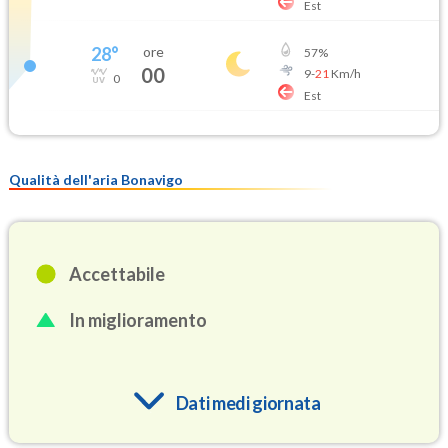
Est
28
°
ore
57
%
00
9
-
21
Km/h
0
Est
Qualità dell'aria Bonavigo
Accettabile
In miglioramento
Dati medi giornata