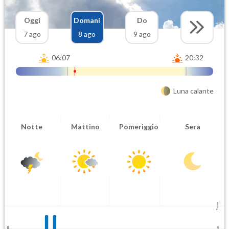
Oggi
Domani
Do
7 ago
8 ago
9 ago
06:07
20:32
Luna calante
Notte
Mattino
Pomeriggio
Sera
5 mm
2.5