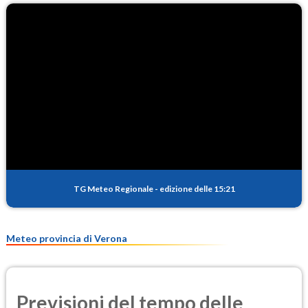
O3
93.8
(Ozono)
NO2
4.6
(Diossido di azoto)
SO2
0.6
(Anidride solforosa)
PM10
12.9
(Materia particolata)
TG Meteo Regionale
-
edizione delle 15:21
PM25
8.3
(Materia particolata)
Meteo provincia di Verona
Previsioni del tempo delle