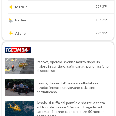
22°
37°
Madrid
15°
21°
Berlino
27°
35°
Atene
Padova, operaio 35enne morto dopo un
malore in cantiere: sei indagati per omissione
di soccorso
Crema, donna di 43 anni accoltellata in
strada: fermato un giovane cittadino
nordafricano
Jesolo, si tuffa dal pontile e sbatte la testa
sul fondale: muore 17enne | Tragedia sul
Latemar: 14enne cade per oltre 50 metri e
perde la vita