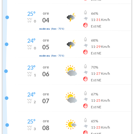
25
°
ore
66
%
04
11
-
31
Km/h
0
Est NE
moderata
(
4mm
-
70
%)
24
°
ore
68
%
05
11
-
29
Km/h
0
Est NE
moderata
(
4mm
-
70
%)
23
°
ore
70
%
06
11
-
27
Km/h
1
Est NE
24
°
ore
67
%
07
11
-
25
Km/h
2
Est NE
25
°
ore
65
%
08
11
-
23
Km/h
3
Est NE