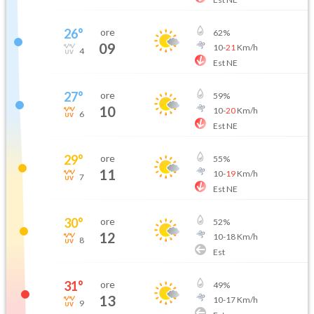
26
°
ore
62
%
09
10
-
21
Km/h
4
Est NE
27
°
ore
59
%
10
10
-
20
Km/h
6
Est NE
29
°
ore
55
%
11
10
-
19
Km/h
7
Est NE
30
°
ore
52
%
12
10
-
18
Km/h
8
Est
31
°
ore
49
%
13
10
-
17
Km/h
9