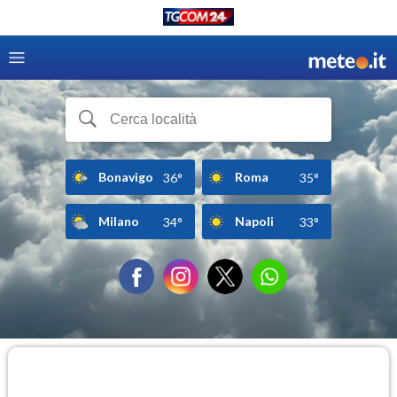
Bonavigo
Roma
36°
35°
Milano
Napoli
34°
33°