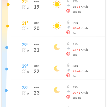
32
°
ore
27
%
19
18
-
36
Km/h
2
Sud SE
31
°
ore
29
%
20
20
-
41
Km/h
1
Sud
29
°
ore
31
%
21
23
-
46
Km/h
0
Sud
29
°
ore
33
%
22
21
-
44
Km/h
0
Sud
28
°
ore
35
%
23
20
-
41
Km/h
0
Sud SE