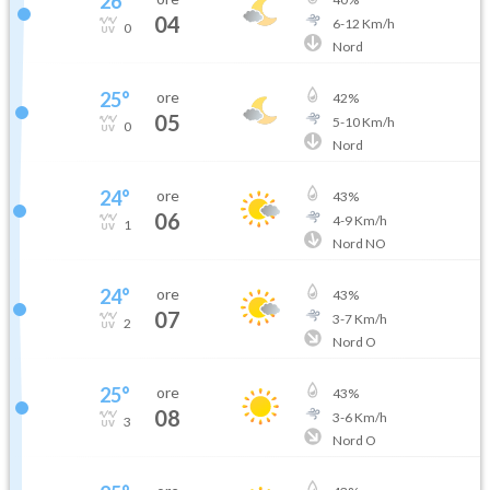
26
°
04
6
-
12
Km/h
0
Nord
25
°
ore
42
%
05
5
-
10
Km/h
0
Nord
24
°
ore
43
%
06
4
-
9
Km/h
1
Nord NO
24
°
ore
43
%
07
3
-
7
Km/h
2
Nord O
25
°
ore
43
%
08
3
-
6
Km/h
3
Nord O