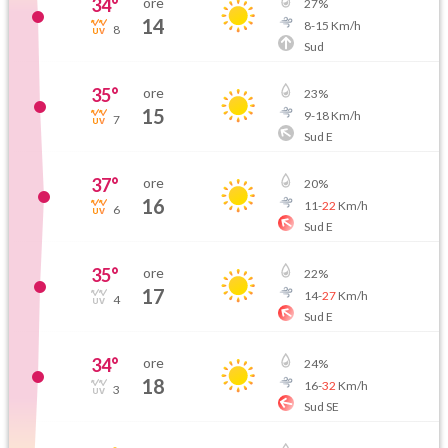
34
°
ore
27
%
14
8
-
15
Km/h
8
Sud
35
°
ore
23
%
15
9
-
18
Km/h
7
Sud E
37
°
ore
20
%
16
11
-
22
Km/h
6
Sud E
35
°
ore
22
%
17
14
-
27
Km/h
4
Sud E
34
°
ore
24
%
18
16
-
32
Km/h
3
Sud SE