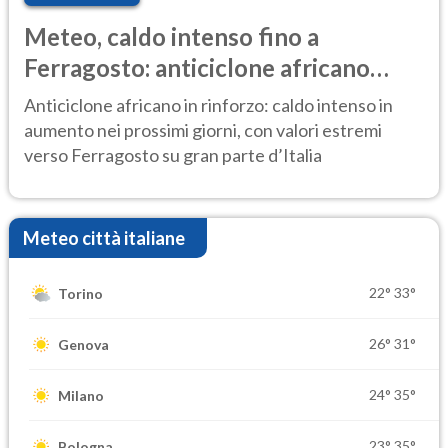
Meteo, caldo intenso fino a
Ferragosto: anticiclone africano
ancora protagonista
Anticiclone africano in rinforzo: caldo intenso in
aumento nei prossimi giorni, con valori estremi
verso Ferragosto su gran parte d’Italia
Meteo città italiane
22°
33°
Torino
26°
31°
Genova
24°
35°
Milano
23°
35°
Bologna