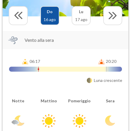
Do
Lu
16 ago
17 ago
Vento alla sera
06:17
20:20
Luna crescente
Notte
Mattino
Pomeriggio
Sera