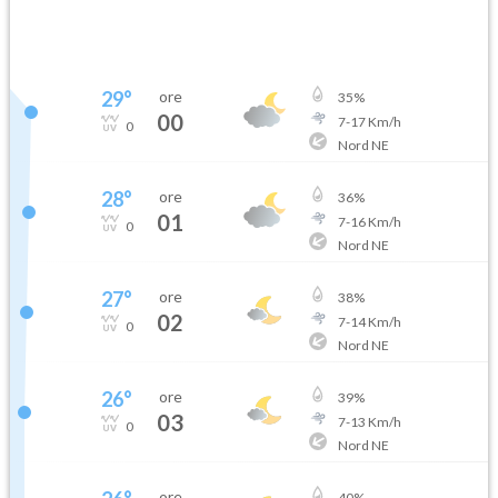
29
°
ore
35
%
00
7
-
17
Km/h
0
Nord NE
28
°
ore
36
%
01
7
-
16
Km/h
0
Nord NE
27
°
ore
38
%
02
7
-
14
Km/h
0
Nord NE
26
°
ore
39
%
03
7
-
13
Km/h
0
Nord NE
ore
40
%