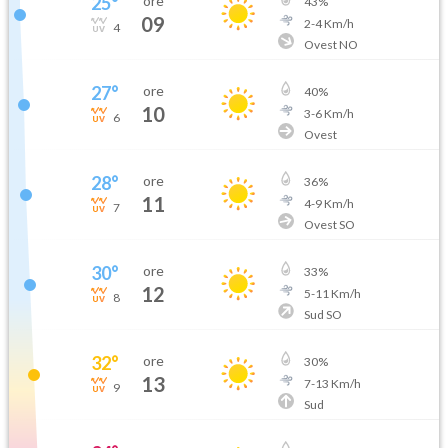
25
°
ore
43
%
09
2
-
4
Km/h
4
Ovest NO
27
°
ore
40
%
10
3
-
6
Km/h
6
Ovest
28
°
ore
36
%
11
4
-
9
Km/h
7
Ovest SO
30
°
ore
33
%
12
5
-
11
Km/h
8
Sud SO
32
°
ore
30
%
13
7
-
13
Km/h
9
Sud