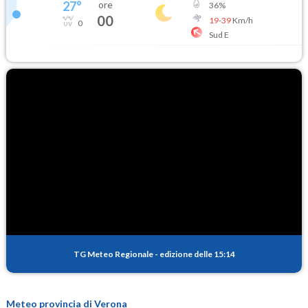
27
°
ore
36
%
00
19
-
39
Km/h
0
Sud E
TG Meteo Regionale
-
edizione delle 15:14
Meteo provincia di Verona