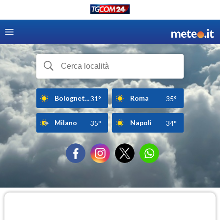
Bolognet...
Roma
31°
35°
Milano
Napoli
35°
34°