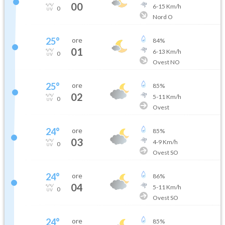
00
6
-
15
Km/h
0
Nord O
25
°
ore
84
%
01
6
-
13
Km/h
0
Ovest NO
25
°
ore
85
%
02
5
-
11
Km/h
0
Ovest
24
°
ore
85
%
03
4
-
9
Km/h
0
Ovest SO
24
°
ore
86
%
04
5
-
11
Km/h
0
Ovest SO
24
°
ore
85
%