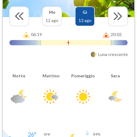
Me
Gi
12 ago
13 ago
06:19
20:02
Luna crescente
Notte
Mattino
Pomeriggio
Sera
26
°
ore
84
%