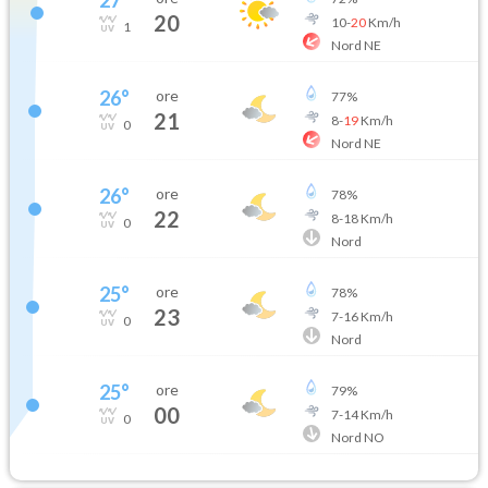
20
10
-
20
Km/h
1
Nord NE
26
°
ore
77
%
21
8
-
19
Km/h
0
Nord NE
26
°
ore
78
%
22
8
-
18
Km/h
0
Nord
25
°
ore
78
%
23
7
-
16
Km/h
0
Nord
25
°
ore
79
%
00
7
-
14
Km/h
0
Nord NO