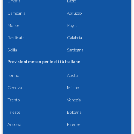
Umbria
Lazio
Campania
Abruzzo
Molise
Puglia
Basilicata
Calabria
Sicilia
Sardegna
Previsioni meteo per le città italiane
Torino
Aosta
Genova
Milano
Trento
Venezia
Trieste
Bologna
Ancona
Firenze