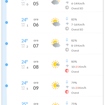
05
6
-
14
Km/h
0
Ovest SO
24
°
ore
83
%
06
7
-
16
Km/h
1
Ovest SO
24
°
ore
82
%
07
8
-
19
Km/h
2
Ovest
24
°
ore
80
%
08
10
-
21
Km/h
4
Ovest
24
°
ore
79
%
09
11
-
24
Km/h
5
Ovest
25
°
ore
75
%