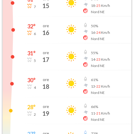
15
18
-
25
Km/h
7
Nord NE
32
°
ore
50
%
16
16
-
24
Km/h
6
Nord NE
31
°
ore
55
%
17
14
-
23
Km/h
5
Nord NE
30
°
ore
61
%
18
13
-
22
Km/h
4
Nord NE
28
°
ore
66
%
19
11
-
21
Km/h
2
Nord NE
27
°
ore
72
%