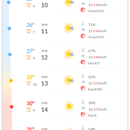
10
12
-
24
Km/h
6
Ovest NO
26
°
ore
71
%
11
13
-
24
Km/h
7
Ovest NO
27
°
ore
67
%
12
14
-
24
Km/h
9
Nord O
29
°
ore
62
%
13
15
-
25
Km/h
10
Nord NO
30
°
ore
58
%
14
16
-
25
Km/h
9
Nord
31
°
ore
54
%