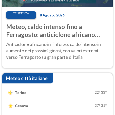
TENDENZA
8 Agosto 2026
Meteo, caldo intenso fino a
Ferragosto: anticiclone africano
ancora protagonista
Anticiclone africano in rinforzo: caldo intenso in
aumento nei prossimi giorni, con valori estremi
verso Ferragosto su gran parte d’Italia
Meteo città italiane
22°
33°
Torino
27°
31°
Genova