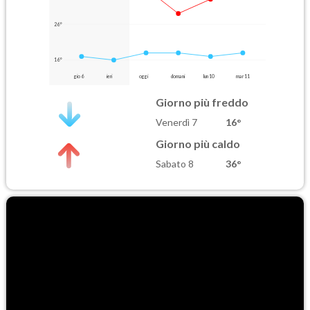
26°
16°
gio 6
ieri
oggi
domani
lun 10
mar 11
Giorno più freddo
Venerdì 7
16°
Giorno più caldo
Sabato 8
36°