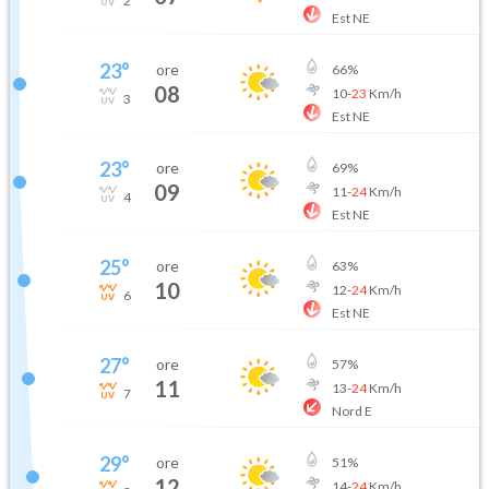
2
Est NE
23
°
ore
66
%
08
10
-
23
Km/h
3
Est NE
23
°
ore
69
%
09
11
-
24
Km/h
4
Est NE
25
°
ore
63
%
10
12
-
24
Km/h
6
Est NE
27
°
ore
57
%
11
13
-
24
Km/h
7
Nord E
29
°
ore
51
%
12
14
-
24
Km/h