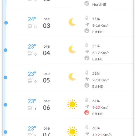
Nord NE
24
°
ore
55
%
03
8
-
16
Km/h
0
Est NE
23
°
ore
55
%
04
8
-
17
Km/h
0
Est NE
23
°
ore
58
%
05
9
-
18
Km/h
0
Est NE
23
°
ore
61
%
06
9
-
20
Km/h
1
Est NE
23
°
ore
63
%
07
10
-
21
Km/h