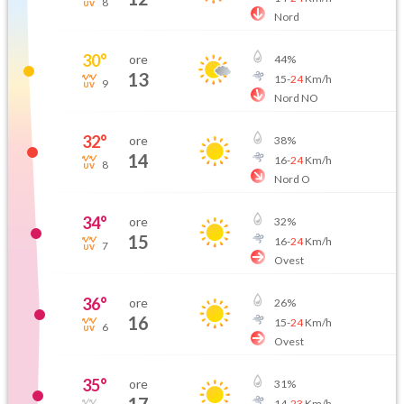
8
Nord
30
°
ore
44
%
13
15
-
24
Km/h
9
Nord NO
32
°
ore
38
%
14
16
-
24
Km/h
8
Nord O
34
°
ore
32
%
15
16
-
24
Km/h
7
Ovest
36
°
ore
26
%
16
15
-
24
Km/h
6
Ovest
35
°
ore
31
%
14
-
23
Km/h