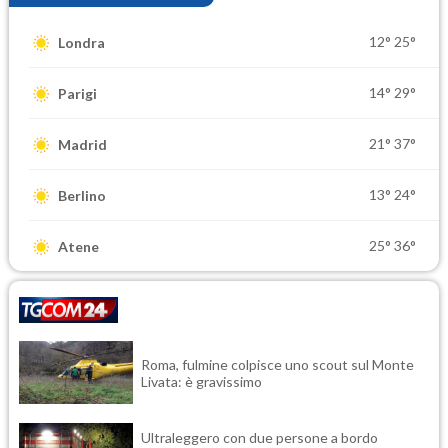
12°
25°
Londra
14°
29°
Parigi
21°
37°
Madrid
13°
24°
Berlino
25°
36°
Atene
Roma, fulmine colpisce uno scout sul Monte
Livata: è gravissimo
Ultraleggero con due persone a bordo