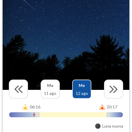
Ma
Me
11 ago
12 ago
06:16
20:17
Luna nuova