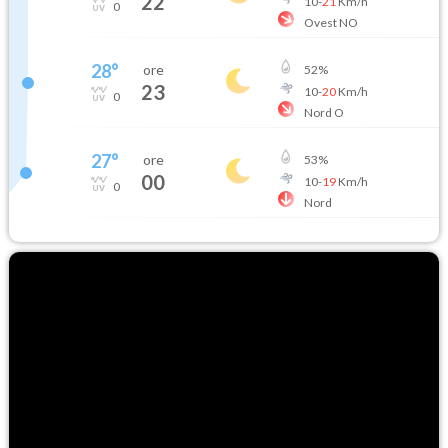
22
10
-
21
Km/h
0
Ovest NO
28
°
ore
52
%
23
10
-
20
Km/h
0
Nord O
27
°
ore
53
%
00
10
-
19
Km/h
0
Nord