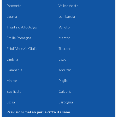
Piemonte
Valle d'Aosta
Liguria
Lombardia
Trentino Alto Adige
Veneto
Emilia Romagna
Marche
Friuli Venezia Giulia
Toscana
Umbria
Lazio
Campania
Abruzzo
Molise
Puglia
Basilicata
Calabria
Sicilia
Sardegna
Previsioni meteo per le città italiane