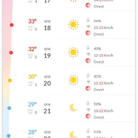
17
4
Ovest
33
°
ore
36
%
18
13
-
23
Km/h
3
Ovest
32
°
ore
40
%
19
12
-
23
Km/h
2
Ovest
30
°
ore
45
%
20
12
-
22
Km/h
1
Ovest
29
°
ore
50
%
21
10
-
22
Km/h
0
Ovest
28
°
ore
51
%