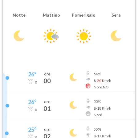
Notte
Mattino
Pomeriggio
Sera
26
°
ore
56
%
00
8
-
20
Km/h
0
Nord NO
26
°
ore
55
%
01
8
-
18
Km/h
0
Nord
25
°
ore
55
%
02
8
-
17
Km/h
0