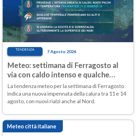
TENDENZA
7 Agosto 2026
Meteo: settimana di Ferragosto al
via con caldo intenso e qualche
temporale
La tendenza meteo per la settimana di Ferragosto
indica una nuova impennata della calura tra 11 e 14
agosto, con nuovi rialzi anche al Nord.
Meteo città italiane