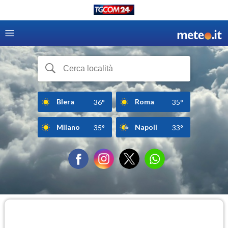
Blera
Roma
36°
35°
Milano
Napoli
35°
33°