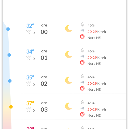
32
°
ore
46
%
00
20
-
29
Km/h
0
Nord NE
34
°
ore
46
%
01
20
-
29
Km/h
0
Nord NE
35
°
ore
46
%
02
20
-
29
Km/h
0
Nord NE
37
°
ore
45
%
03
20
-
29
Km/h
0
Nord NE
ore
45
%