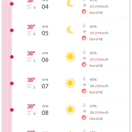
38
°
04
20
-
29
Km/h
0
Nord NE
38
°
ore
43
%
05
19
-
29
Km/h
0
Nord NE
38
°
ore
42
%
06
19
-
29
Km/h
1
Nord NE
38
°
ore
40
%
07
18
-
29
Km/h
2
Nord NE
38
°
ore
39
%
08
18
-
29
Km/h
4
Nord NE