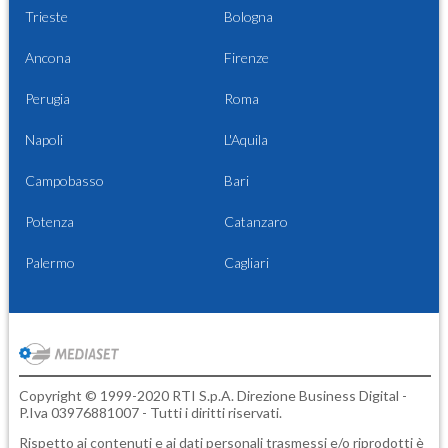
Trieste
Bologna
Ancona
Firenze
Perugia
Roma
Napoli
L'Aquila
Campobasso
Bari
Potenza
Catanzaro
Palermo
Cagliari
Copyright © 1999-2020 RTI S.p.A. Direzione Business Digital -
P.Iva 03976881007 - Tutti i diritti riservati.
Rispetto ai contenuti e ai dati personali trasmessi e/o riprodotti è