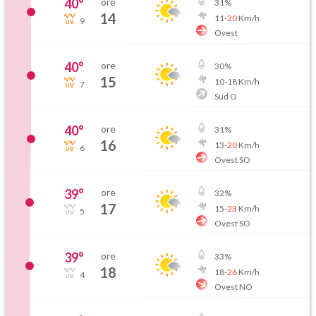
40
°
ore
31
%
14
11
-
20
Km/h
9
Ovest
40
°
ore
30
%
15
10
-
18
Km/h
7
Sud O
40
°
ore
31
%
16
13
-
20
Km/h
6
Ovest SO
39
°
ore
32
%
17
15
-
23
Km/h
5
Ovest SO
39
°
ore
33
%
18
18
-
26
Km/h
4
Ovest NO