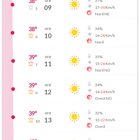
38
°
ore
37
%
09
17
-
30
Km/h
5
Nord NE
38
°
ore
36
%
10
16
-
28
Km/h
6
Nord
39
°
ore
35
%
11
15
-
26
Km/h
7
Nord NO
39
°
ore
34
%
12
14
-
24
Km/h
9
Ovest NO
39
°
ore
32
%
13
13
-
22
Km/h
10
Ovest