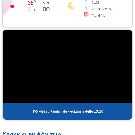
38
°
ore
31
%
00
21
-
30
Km/h
0
Nord NE
TG Meteo Regionale
-
edizione delle 15:20
Meteo provincia di Agrigento