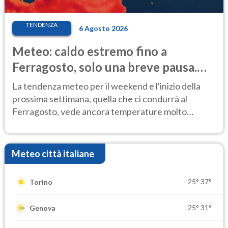
TENDENZA
6 Agosto 2026
Meteo: caldo estremo fino a
Ferragosto, solo una breve pausa.
Ecco dove
La tendenza meteo per il weekend e l'inizio della
prossima settimana, quella che ci condurrà al
Ferragosto, vede ancora temperature molto
elevate
Meteo città italiane
25°
37°
Torino
25°
31°
Genova