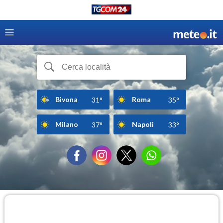
Bivona
Roma
31°
35°
Milano
Napoli
37°
33°