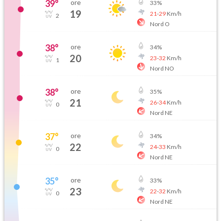
39
°
ore
33
%
19
21
-
29
Km/h
2
Nord O
38
°
ore
34
%
20
23
-
32
Km/h
1
Nord NO
38
°
ore
35
%
21
26
-
34
Km/h
0
Nord NE
37
°
ore
34
%
22
24
-
33
Km/h
0
Nord NE
35
°
ore
33
%
23
22
-
32
Km/h
0
Nord NE