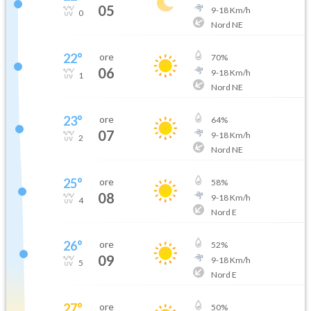
05
9
-
18
Km/h
0
Nord NE
22
°
ore
70
%
06
9
-
18
Km/h
1
Nord NE
23
°
ore
64
%
07
9
-
18
Km/h
2
Nord NE
25
°
ore
58
%
08
9
-
18
Km/h
4
Nord E
26
°
ore
52
%
09
9
-
18
Km/h
5
Nord E
27
°
ore
50
%