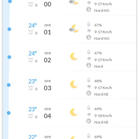
00
9
-
17
Km/h
0
Nord NO
24
°
ore
67
%
01
9
-
17
Km/h
0
Nord NO
24
°
ore
67
%
02
9
-
17
Km/h
0
Nord
23
°
ore
68
%
03
9
-
17
Km/h
0
Nord NE
23
°
ore
69
%
04
9
-
18
Km/h
0
Nord NE
22
°
ore
69
%