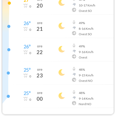
20
10
-
17
Km/h
0
Ovest SO
26
°
ore
49
%
21
8
-
16
Km/h
0
Ovest SO
26
°
ore
49
%
22
9
-
16
Km/h
0
Ovest
25
°
ore
48
%
23
9
-
15
Km/h
0
Ovest NO
25
°
ore
48
%
00
9
-
14
Km/h
0
Nord NO