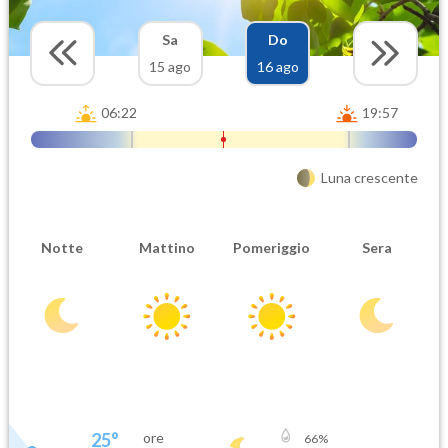
Sa
Do
15 ago
16 ago
06:22
19:57
Luna crescente
Notte
Mattino
Pomeriggio
Sera
25
°
ore
66
%