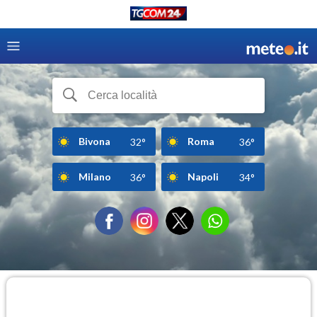
Bivona
Roma
32°
36°
Milano
Napoli
36°
34°