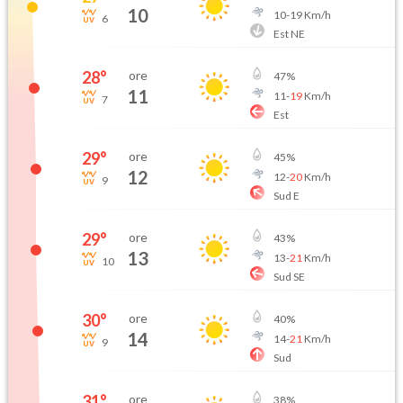
10
10
-
19
Km/h
6
Est NE
28
°
ore
47
%
11
11
-
19
Km/h
7
Est
29
°
ore
45
%
12
12
-
20
Km/h
9
Sud E
29
°
ore
43
%
13
13
-
21
Km/h
10
Sud SE
30
°
ore
40
%
14
14
-
21
Km/h
9
Sud
31
°
ore
38
%