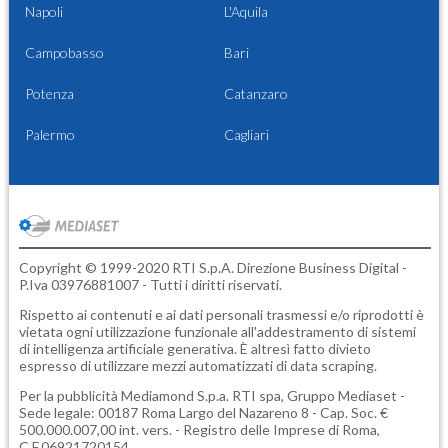
Napoli
L'Aquila
Campobasso
Bari
Potenza
Catanzaro
Palermo
Cagliari
Copyright © 1999-2020 RTI S.p.A. Direzione Business Digital -
P.Iva 03976881007 - Tutti i diritti riservati.
Rispetto ai contenuti e ai dati personali trasmessi e/o riprodotti è
vietata ogni utilizzazione funzionale all'addestramento di sistemi
di intelligenza artificiale generativa. È altresì fatto divieto
espresso di utilizzare mezzi automatizzati di data scraping.
Per la pubblicità
Mediamond S.p.a.
RTI spa, Gruppo Mediaset -
Sede legale: 00187 Roma Largo del Nazareno 8 - Cap. Soc. €
500.000.007,00 int. vers. - Registro delle Imprese di Roma,
C.F.06921720154