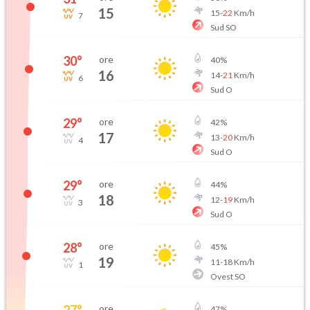
15
15
-
22
Km/h
7
Sud SO
30
°
ore
40
%
16
14
-
21
Km/h
6
Sud O
29
°
ore
42
%
17
13
-
20
Km/h
4
Sud O
29
°
ore
44
%
18
12
-
19
Km/h
3
Sud O
28
°
ore
45
%
19
11
-
18
Km/h
1
Ovest SO
27
°
ore
47
%