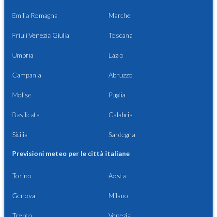
Emilia Romagna
Marche
Friuli Venezia Giulia
Toscana
Umbria
Lazio
Campania
Abruzzo
Molise
Puglia
Basilicata
Calabria
Sicilia
Sardegna
Previsioni meteo per le città italiane
Torino
Aosta
Genova
Milano
Trento
Venezia