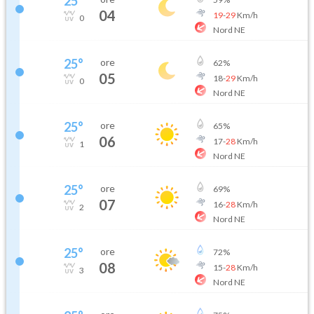
25
°
04
19
-
29
Km/h
0
Nord NE
25
°
ore
62
%
05
18
-
29
Km/h
0
Nord NE
25
°
ore
65
%
06
17
-
28
Km/h
1
Nord NE
25
°
ore
69
%
07
16
-
28
Km/h
2
Nord NE
25
°
ore
72
%
08
15
-
28
Km/h
3
Nord NE