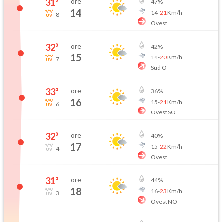
31
°
ore
47
%
14
14
-
21
Km/h
8
Ovest
32
°
ore
42
%
15
14
-
20
Km/h
7
Sud O
33
°
ore
36
%
16
15
-
21
Km/h
6
Ovest SO
32
°
ore
40
%
17
15
-
22
Km/h
4
Ovest
31
°
ore
44
%
18
16
-
23
Km/h
3
Ovest NO