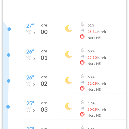
27
°
ore
61
%
00
23
-
31
Km/h
0
Nord NE
26
°
ore
60
%
01
22
-
30
Km/h
0
Nord NE
26
°
ore
60
%
02
21
-
29
Km/h
0
Nord NE
25
°
ore
59
%
03
20
-
29
Km/h
0
Nord NE
ore
59
%