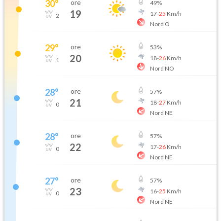
30
°
ore
49
%
19
17
-
25
Km/h
2
Nord O
29
°
ore
53
%
20
18
-
26
Km/h
1
Nord NO
28
°
ore
57
%
21
18
-
27
Km/h
0
Nord NE
28
°
ore
57
%
22
17
-
26
Km/h
0
Nord NE
27
°
ore
57
%
23
16
-
25
Km/h
0
Nord NE