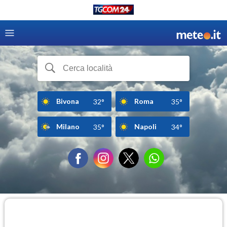
Bivona
Roma
32°
35°
Milano
Napoli
35°
34°