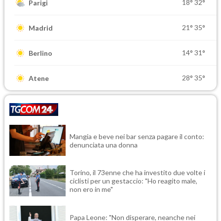
18°
32°
Parigi
21°
35°
Madrid
14°
31°
Berlino
28°
35°
Atene
Mangia e beve nei bar senza pagare il conto:
denunciata una donna
Torino, il 73enne che ha investito due volte i
ciclisti per un gestaccio: "Ho reagito male,
non ero in me"
Papa Leone: "Non disperare, neanche nei