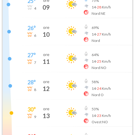
25
°
ore
75
%
09
14
-
28
Km/h
4
Nord NE
26
°
ore
69
%
10
14
-
27
Km/h
6
Nord
27
°
ore
64
%
11
14
-
25
Km/h
7
Nord NO
28
°
ore
58
%
12
14
-
24
Km/h
8
Nord O
30
°
ore
53
%
13
14
-
23
Km/h
9
Ovest NO