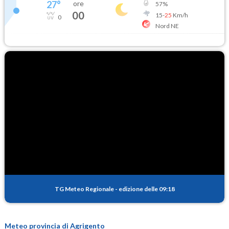
27
°
ore
57
%
00
15
-
25
Km/h
0
Nord NE
TG Meteo Regionale
-
edizione delle 09:18
Meteo provincia di Agrigento