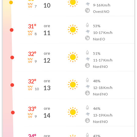
10
9
-
16
Km/h
7
Ovest NO
31
°
ore
53
%
11
10
-
17
Km/h
8
Nord O
32
°
ore
51
%
12
11
-
17
Km/h
9
Nord NO
32
°
ore
48
%
13
12
-
18
Km/h
10
Nord NO
33
°
ore
46
%
14
13
-
19
Km/h
9
Nord NO
34
°
ore
43
%