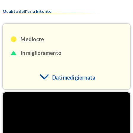
Qualità dell'aria Bitonto
Mediocre
In miglioramento
Dati medi giornata
O3
101.0
(Ozono)
NO2
3.2
(Diossido di azoto)