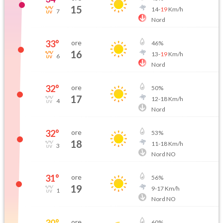
15
14
-
19
Km/h
7
Nord
33
°
ore
46
%
16
13
-
19
Km/h
6
Nord
32
°
ore
50
%
17
12
-
18
Km/h
4
Nord
32
°
ore
53
%
18
11
-
18
Km/h
3
Nord NO
31
°
ore
56
%
19
9
-
17
Km/h
1
Nord NO
30
°
ore
60
%