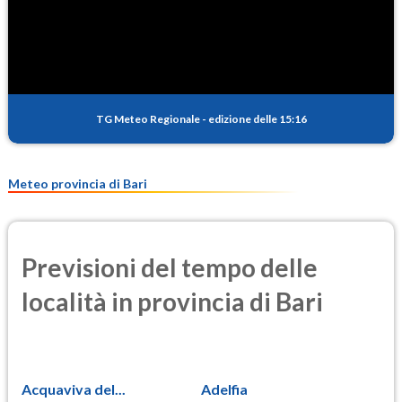
SO2
1.6
(Anidride solforosa)
PM10
18.9
(Materia particolata)
TG Meteo Regionale
-
edizione delle 15:16
PM25
12.1
(Materia particolata)
Meteo provincia di Bari
Previsioni del tempo delle
località in provincia di Bari
Acquaviva del...
Adelfia