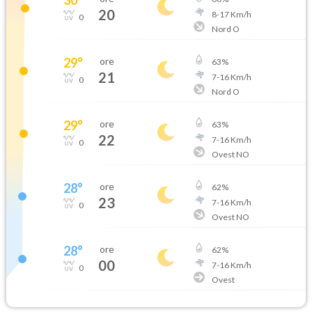
20
8
-
17
Km/h
0
Nord O
29
°
ore
63
%
21
7
-
16
Km/h
0
Nord O
29
°
ore
63
%
22
7
-
16
Km/h
0
Ovest NO
28
°
ore
62
%
23
7
-
16
Km/h
0
Ovest NO
28
°
ore
62
%
00
7
-
16
Km/h
0
Ovest