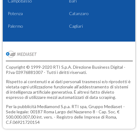
Campobasso
Bari
Potenza
Catanzaro
Palermo
Cagliari
Copyright © 1999-2020 RTI S.p.A. Direzione Business Digital -
P.Iva 03976881007 - Tutti i diritti riservati.
Rispetto ai contenuti e ai dati personali trasmessi e/o riprodotti è
vietata ogni utilizzazione funzionale all'addestramento di sistemi
di intelligenza artificiale generativa. È altresì fatto divieto
espresso di utilizzare mezzi automatizzati di data scraping.
Per la pubblicità
Mediamond S.p.a.
RTI spa, Gruppo Mediaset -
Sede legale: 00187 Roma Largo del Nazareno 8 - Cap. Soc. €
500.000.007,00 int. vers. - Registro delle Imprese di Roma,
C.F.06921720154