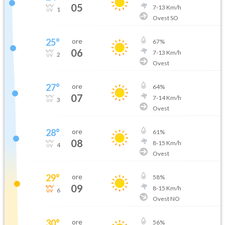
05
7
-
13
Km/h
1
Ovest SO
25
°
ore
67
%
06
7
-
13
Km/h
2
Ovest
27
°
ore
64
%
07
7
-
14
Km/h
3
Ovest
28
°
ore
61
%
08
8
-
15
Km/h
4
Ovest
29
°
ore
58
%
09
8
-
15
Km/h
6
Ovest NO
30
°
ore
56
%