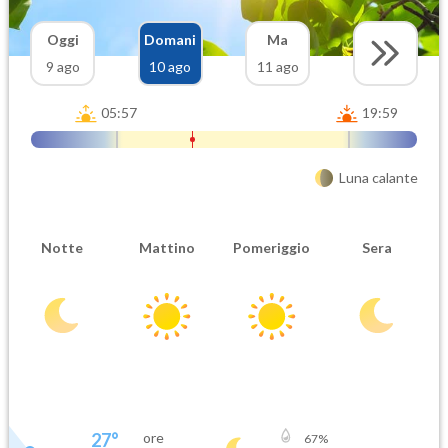
Oggi
Domani
Ma
9 ago
10 ago
11 ago
05:57
19:59
Luna calante
Notte
Mattino
Pomeriggio
Sera
27
°
ore
67
%