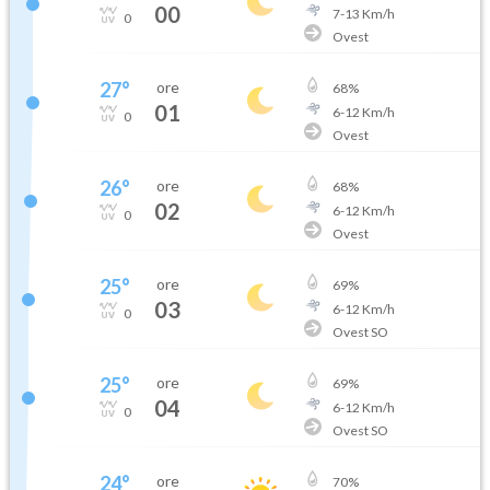
00
7
-
13
Km/h
0
Ovest
27
°
ore
68
%
01
6
-
12
Km/h
0
Ovest
26
°
ore
68
%
02
6
-
12
Km/h
0
Ovest
25
°
ore
69
%
03
6
-
12
Km/h
0
Ovest SO
25
°
ore
69
%
04
6
-
12
Km/h
0
Ovest SO
24
°
ore
70
%