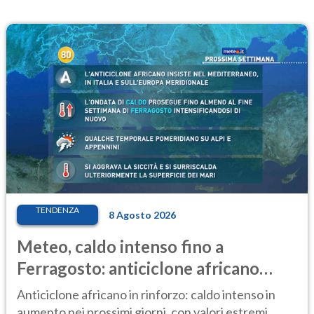
TENDENZA
8 Agosto 2026
Meteo, caldo intenso fino a
Ferragosto: anticiclone africano
ancora protagonista
Anticiclone africano in rinforzo: caldo intenso in
aumento nei prossimi giorni, con valori estremi