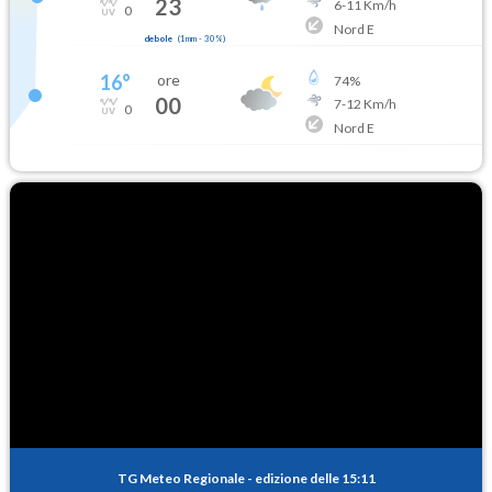
23
6
-
11
Km/h
0
Nord E
debole
(
1mm
-
30
%)
16
°
ore
74
%
00
7
-
12
Km/h
0
Nord E
TG Meteo Regionale
-
edizione delle 15:11