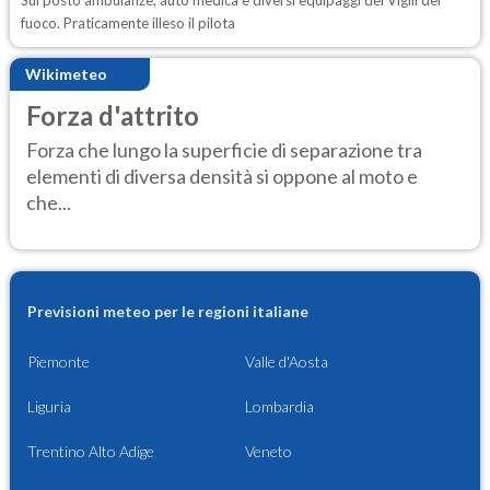
fuoco. Praticamente illeso il pilota
Wikimeteo
Forza d'attrito
Forza che lungo la superficie di separazione tra
elementi di diversa densità si oppone al moto e
che...
Previsioni meteo per le regioni italiane
Piemonte
Valle d'Aosta
Liguria
Lombardia
Trentino Alto Adige
Veneto