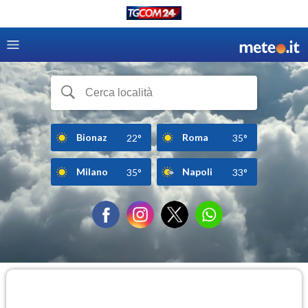
Bionaz
Roma
22°
35°
Milano
Napoli
35°
33°