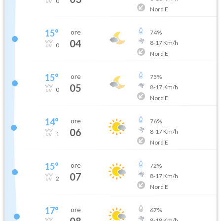
0
Nord E
15
°
ore
74
%
04
8
-
17
Km/h
0
Nord E
15
°
ore
75
%
05
8
-
17
Km/h
0
Nord E
14
°
ore
76
%
06
8
-
17
Km/h
1
Nord E
15
°
ore
72
%
07
8
-
17
Km/h
2
Nord E
17
°
ore
67
%
08
8
-
18
Km/h