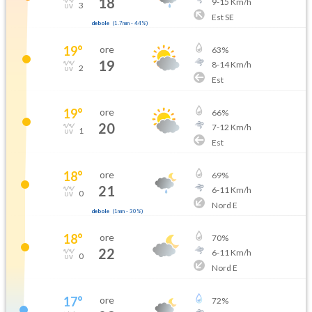
18
9
-
15
Km/h
3
Est SE
debole
(
1.7mm
-
44
%)
19
°
ore
63
%
19
8
-
14
Km/h
2
Est
19
°
ore
66
%
20
7
-
12
Km/h
1
Est
18
°
ore
69
%
21
6
-
11
Km/h
0
Nord E
debole
(
1mm
-
30
%)
18
°
ore
70
%
22
6
-
11
Km/h
0
Nord E
17
°
ore
72
%