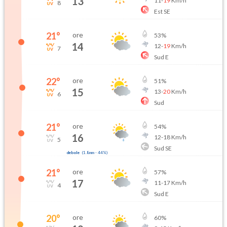
13
11
-
19
Km/h
8
Est SE
21
°
ore
53
%
14
12
-
19
Km/h
7
Sud E
22
°
ore
51
%
15
13
-
20
Km/h
6
Sud
21
°
ore
54
%
16
12
-
18
Km/h
5
Sud SE
debole
(
1.8mm
-
44
%)
21
°
ore
57
%
17
11
-
17
Km/h
4
Sud E
20
°
ore
60
%