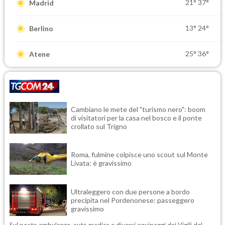
21°
37°
Madrid
13°
24°
Berlino
25°
36°
Atene
Cambiano le mete del "turismo nero": boom
di visitatori per la casa nel bosco e il ponte
crollato sul Trigno
Roma, fulmine colpisce uno scout sul Monte
Livata: è gravissimo
Ultraleggero con due persone a bordo
precipita nel Pordenonese: passeggero
gravissimo
Sul posto ambulanze, auto medica e diversi equipaggi dei Vigili del