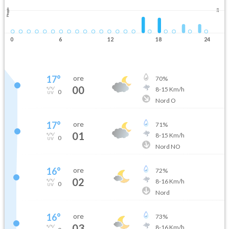
Pioggia
2.5
0
6
12
18
24
17
°
ore
70
%
00
8
-
15
Km/h
0
Nord O
17
°
ore
71
%
01
8
-
15
Km/h
0
Nord NO
16
°
ore
72
%
02
8
-
16
Km/h
0
Nord
16
°
ore
73
%
03
8
-
16
Km/h