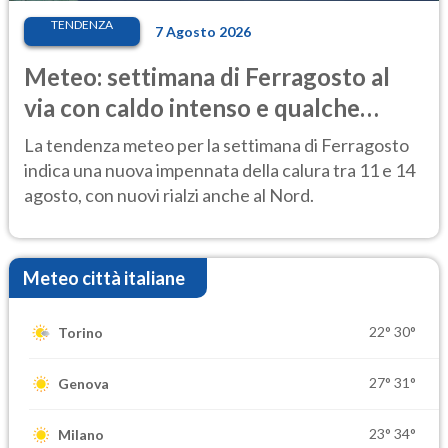
TENDENZA
7 Agosto 2026
Meteo: settimana di Ferragosto al
via con caldo intenso e qualche
temporale
La tendenza meteo per la settimana di Ferragosto
indica una nuova impennata della calura tra 11 e 14
agosto, con nuovi rialzi anche al Nord.
Meteo città italiane
22°
30°
Torino
27°
31°
Genova
23°
34°
Milano