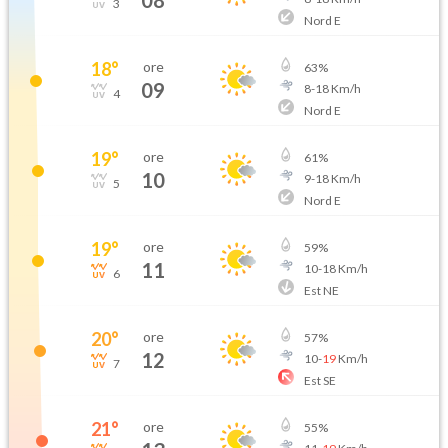
3
Nord E
18
°
ore
63
%
09
8
-
18
Km/h
4
Nord E
19
°
ore
61
%
10
9
-
18
Km/h
5
Nord E
19
°
ore
59
%
11
10
-
18
Km/h
6
Est NE
20
°
ore
57
%
12
10
-
19
Km/h
7
Est SE
21
°
ore
55
%