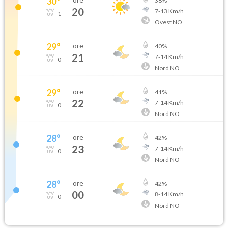
30
°
38
%
20
7
-
13
Km/h
1
Ovest NO
29
°
ore
40
%
21
7
-
14
Km/h
0
Nord NO
29
°
ore
41
%
22
7
-
14
Km/h
0
Nord NO
28
°
ore
42
%
23
7
-
14
Km/h
0
Nord NO
28
°
ore
42
%
00
8
-
14
Km/h
0
Nord NO