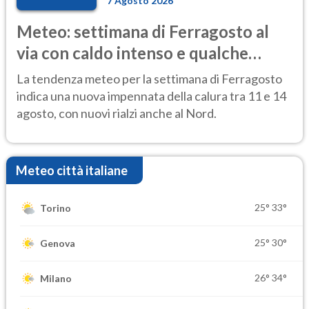
7 Agosto 2026
Meteo: settimana di Ferragosto al
via con caldo intenso e qualche
temporale
La tendenza meteo per la settimana di Ferragosto
indica una nuova impennata della calura tra 11 e 14
agosto, con nuovi rialzi anche al Nord.
Meteo città italiane
25°
33°
Torino
25°
30°
Genova
26°
34°
Milano