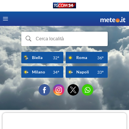
Biella
Roma
32°
36°
Milano
Napoli
34°
33°