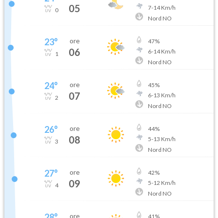
05
7
-
14
Km/h
0
Nord NO
23
°
ore
47
%
06
6
-
14
Km/h
1
Nord NO
24
°
ore
45
%
07
6
-
13
Km/h
2
Nord NO
26
°
ore
44
%
08
5
-
13
Km/h
3
Nord NO
27
°
ore
42
%
09
5
-
12
Km/h
4
Nord NO
28
°
ore
41
%