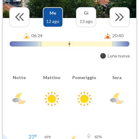
Me
Gi
12 ago
13 ago
06:24
20:40
Luna nuova
Notte
Mattino
Pomeriggio
Sera
27
°
ore
42
%