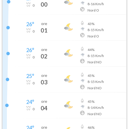
00
8
-
16
Km/h
0
Nord O
26
°
ore
43
%
01
8
-
15
Km/h
0
Nord O
26
°
ore
44
%
02
8
-
15
Km/h
0
Nord NO
25
°
ore
45
%
03
8
-
15
Km/h
0
Nord NO
24
°
ore
45
%
04
8
-
14
Km/h
0
Nord NO
24
°
ore
46
%