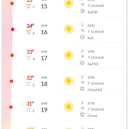
15
7
-
11
Km/h
7
Sud SE
34
°
ore
32
%
16
7
-
11
Km/h
6
Sud
33
°
ore
34
%
17
7
-
12
Km/h
4
Sud SO
32
°
ore
35
%
18
7
-
12
Km/h
3
Ovest SO
31
°
ore
37
%
19
7
-
13
Km/h
2
Ovest
ore