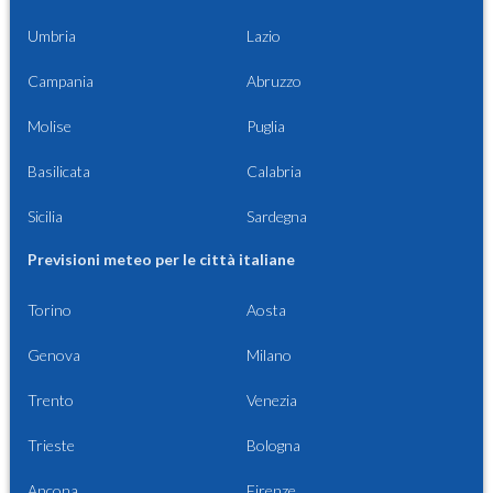
Umbria
Lazio
Campania
Abruzzo
Molise
Puglia
Basilicata
Calabria
Sicilia
Sardegna
Previsioni meteo per le città italiane
Torino
Aosta
Genova
Milano
Trento
Venezia
Trieste
Bologna
Ancona
Firenze