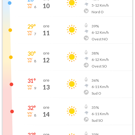
10
5
-
12
Km/h
6
Nord O
29
°
ore
39
%
11
6
-
12
Km/h
7
Ovest NO
30
°
ore
38
%
12
6
-
12
Km/h
8
Ovest SO
31
°
ore
36
%
13
6
-
11
Km/h
9
Sud O
32
°
ore
35
%
14
6
-
11
Km/h
8
Sud SO
33
°
ore
33
%