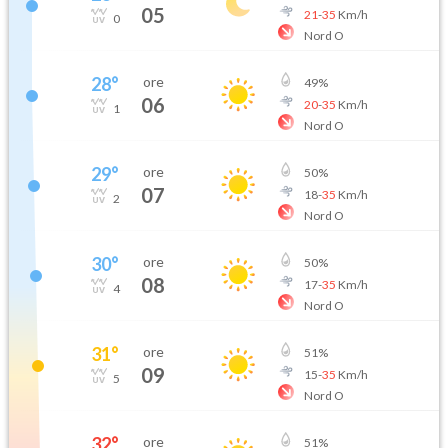
05
21
-
35
Km/h
0
Nord O
28
°
ore
49
%
06
20
-
35
Km/h
1
Nord O
29
°
ore
50
%
07
18
-
35
Km/h
2
Nord O
30
°
ore
50
%
08
17
-
35
Km/h
4
Nord O
31
°
ore
51
%
09
15
-
35
Km/h
5
Nord O
32
°
ore
51
%