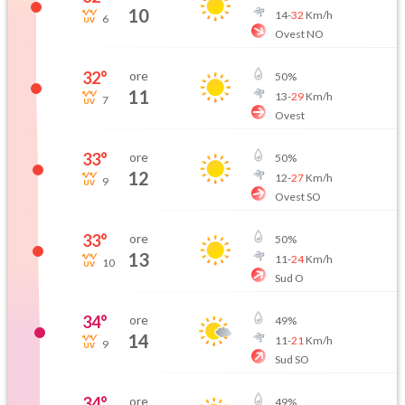
10
14
-
32
Km/h
6
Ovest NO
32
°
ore
50
%
11
13
-
29
Km/h
7
Ovest
33
°
ore
50
%
12
12
-
27
Km/h
9
Ovest SO
33
°
ore
50
%
13
11
-
24
Km/h
10
Sud O
34
°
ore
49
%
14
11
-
21
Km/h
9
Sud SO
34
°
ore
49
%