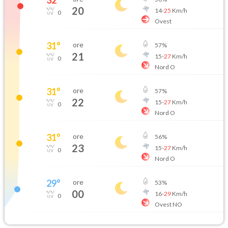
20
14
-
25
Km/h
0
Ovest
31
°
ore
57
%
21
15
-
27
Km/h
0
Nord O
31
°
ore
57
%
22
15
-
27
Km/h
0
Nord O
31
°
ore
56
%
23
15
-
27
Km/h
0
Nord O
29
°
ore
53
%
00
16
-
29
Km/h
0
Ovest NO