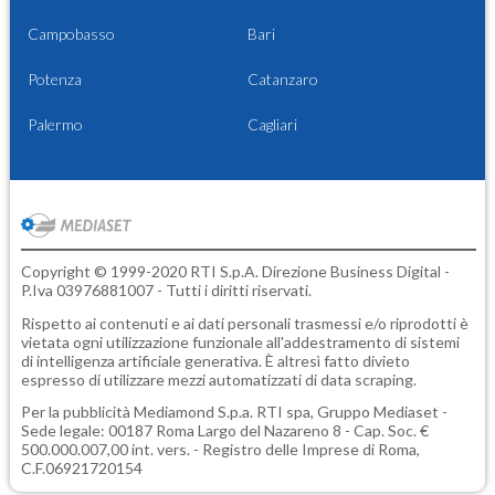
Campobasso
Bari
Potenza
Catanzaro
Palermo
Cagliari
Copyright © 1999-2020 RTI S.p.A. Direzione Business Digital -
P.Iva 03976881007 - Tutti i diritti riservati.
Rispetto ai contenuti e ai dati personali trasmessi e/o riprodotti è
vietata ogni utilizzazione funzionale all'addestramento di sistemi
di intelligenza artificiale generativa. È altresì fatto divieto
espresso di utilizzare mezzi automatizzati di data scraping.
Per la pubblicità
Mediamond S.p.a.
RTI spa, Gruppo Mediaset -
Sede legale: 00187 Roma Largo del Nazareno 8 - Cap. Soc. €
500.000.007,00 int. vers. - Registro delle Imprese di Roma,
C.F.06921720154