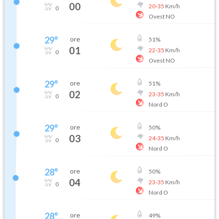
00
20
-
35
Km/h
0
Ovest NO
29
°
ore
51
%
01
22
-
35
Km/h
0
Ovest NO
29
°
ore
51
%
02
23
-
35
Km/h
0
Nord O
29
°
ore
50
%
03
24
-
35
Km/h
0
Nord O
28
°
ore
50
%
04
23
-
35
Km/h
0
Nord O
28
°
ore
49
%