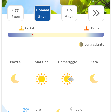
Oggi
Domani
Do
7 ago
8 ago
9 ago
06:04
19:57
Luna calante
Notte
Mattino
Pomeriggio
Sera
29
°
ore
52
%