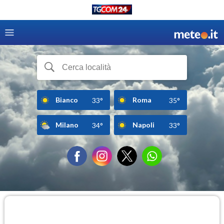
Bianco
Roma
33°
35°
Milano
Napoli
34°
33°