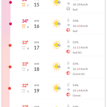
15
10
-
19
Km/h
7
Sud
34
°
ore
50
%
16
10
-
20
Km/h
6
Sud
33
°
ore
52
%
17
11
-
21
Km/h
4
Sud SO
33
°
ore
53
%
18
12
-
23
Km/h
3
Ovest SO
32
°
ore
54
%
19
13
-
24
Km/h
1
Ovest
32
°
ore
56
%