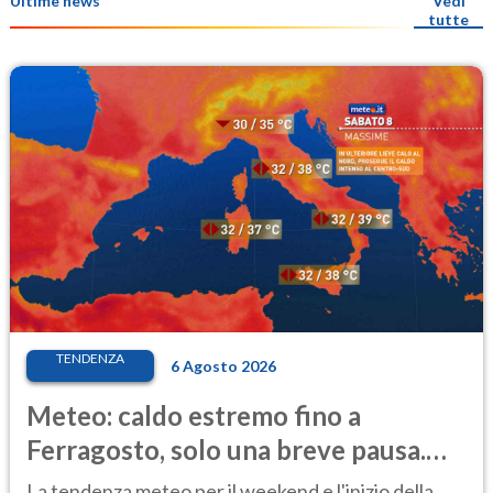
Ultime news
Vedi
tutte
TENDENZA
6 Agosto 2026
Meteo: caldo estremo fino a
Ferragosto, solo una breve pausa.
Ecco dove
La tendenza meteo per il weekend e l'inizio della