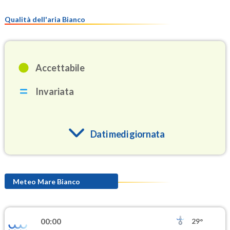
Qualità dell'aria Bianco
Accettabile
Invariata
Dati medi giornata
O3
89.0
(Ozono)
Meteo Mare Bianco
NO2
1.0
(Diossido di azoto)
00:00
29°