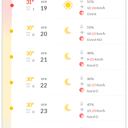
31
°
ore
52
%
19
12
-
26
Km/h
1
Ovest
30
°
ore
50
%
20
10
-
25
Km/h
0
Ovest NO
30
°
ore
48
%
21
9
-
25
Km/h
0
Nord O
30
°
ore
46
%
22
12
-
27
Km/h
0
Nord O
30
°
ore
45
%
23
15
-
29
Km/h
0
Nord O