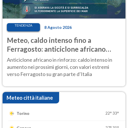
TENDENZA
8 Agosto 2026
Meteo, caldo intenso fino a
Ferragosto: anticiclone africano
ancora protagonista
Anticiclone africano in rinforzo: caldo intenso in
aumento nei prossimi giorni, con valori estremi
verso Ferragosto su gran parte d’Italia
Meteo città italiane
22°
33°
Torino
27°
31°
Genova