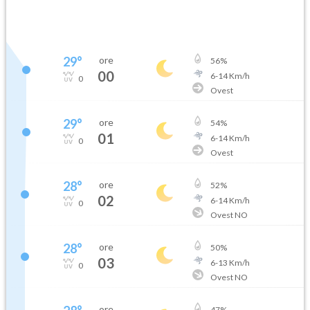
29
°
ore
56
%
00
6
-
14
Km/h
0
Ovest
29
°
ore
54
%
01
6
-
14
Km/h
0
Ovest
28
°
ore
52
%
02
6
-
14
Km/h
0
Ovest NO
28
°
ore
50
%
03
6
-
13
Km/h
0
Ovest NO
ore
47
%