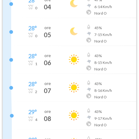
28
°
04
6
-
14
Km/h
0
Nord O
28
°
ore
45
%
05
7
-
15
Km/h
0
Nord O
28
°
ore
43
%
06
8
-
15
Km/h
1
Nord O
28
°
ore
43
%
07
8
-
16
Km/h
2
Nord O
29
°
ore
43
%
08
9
-
17
Km/h
4
Nord O