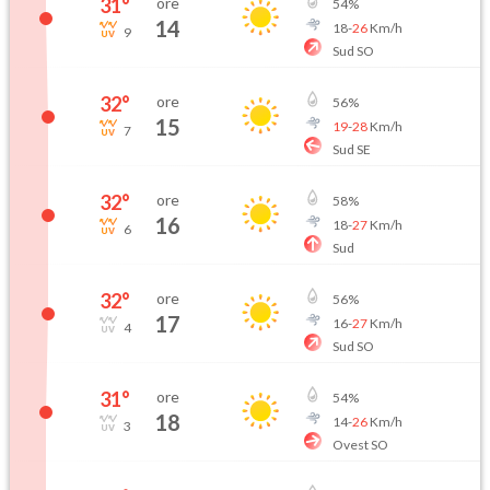
31
°
ore
54
%
14
18
-
26
Km/h
9
Sud SO
32
°
ore
56
%
15
19
-
28
Km/h
7
Sud SE
32
°
ore
58
%
16
18
-
27
Km/h
6
Sud
32
°
ore
56
%
17
16
-
27
Km/h
4
Sud SO
31
°
ore
54
%
18
14
-
26
Km/h
3
Ovest SO