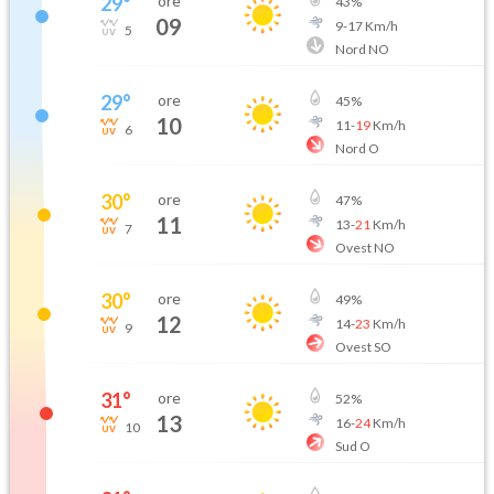
29
°
ore
43
%
09
9
-
17
Km/h
5
Nord NO
29
°
ore
45
%
10
11
-
19
Km/h
6
Nord O
30
°
ore
47
%
11
13
-
21
Km/h
7
Ovest NO
30
°
ore
49
%
12
14
-
23
Km/h
9
Ovest SO
31
°
ore
52
%
13
16
-
24
Km/h
10
Sud O