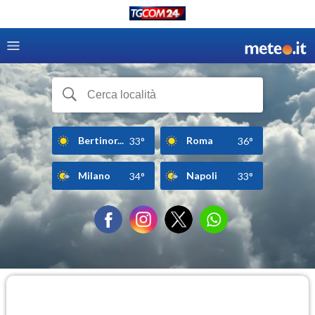
Bertinor...
Roma
33°
36°
Milano
Napoli
34°
33°