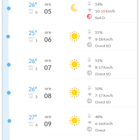
26
°
ore
54
%
05
10
-
19
Km/h
0
Sud O
25
°
ore
55
%
06
9
-
18
Km/h
1
Ovest SO
26
°
ore
53
%
07
8
-
17
Km/h
2
Ovest SO
26
°
ore
50
%
08
7
-
17
Km/h
3
Ovest SO
27
°
ore
48
%
09
6
-
16
Km/h
4
Ovest