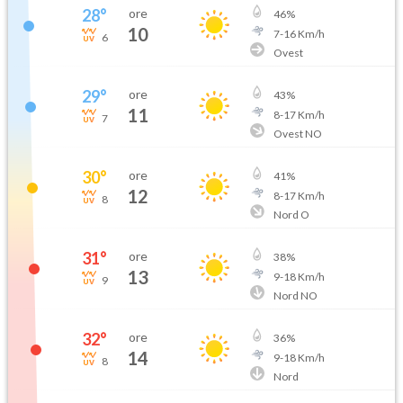
28
°
ore
46
%
10
7
-
16
Km/h
6
Ovest
29
°
ore
43
%
11
8
-
17
Km/h
7
Ovest NO
30
°
ore
41
%
12
8
-
17
Km/h
8
Nord O
31
°
ore
38
%
13
9
-
18
Km/h
9
Nord NO
32
°
ore
36
%
14
9
-
18
Km/h
8
Nord