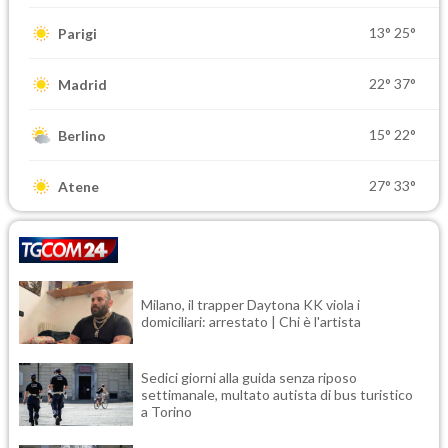
13°
25°
Parigi
22°
37°
Madrid
15°
22°
Berlino
27°
33°
Atene
Milano, il trapper Daytona KK viola i
domiciliari: arrestato | Chi è l'artista
Sedici giorni alla guida senza riposo
settimanale, multato autista di bus turistico
a Torino