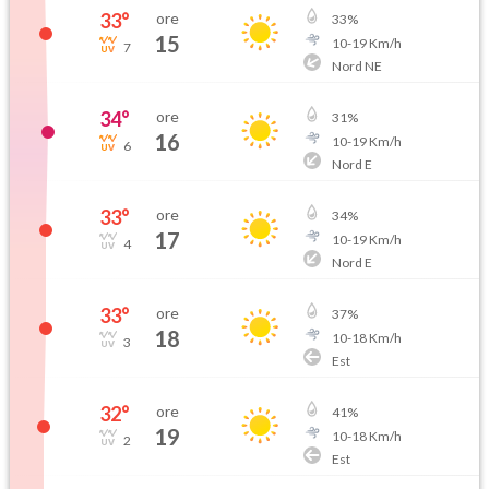
33
°
ore
33
%
15
10
-
19
Km/h
7
Nord NE
34
°
ore
31
%
16
10
-
19
Km/h
6
Nord E
33
°
ore
34
%
17
10
-
19
Km/h
4
Nord E
33
°
ore
37
%
18
10
-
18
Km/h
3
Est
32
°
ore
41
%
19
10
-
18
Km/h
2
Est