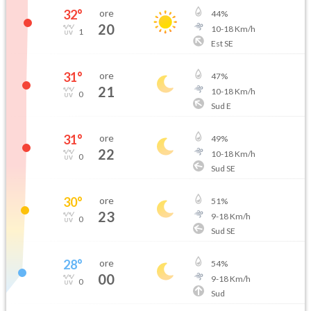
32
°
ore
44
%
20
10
-
18
Km/h
1
Est SE
31
°
ore
47
%
21
10
-
18
Km/h
0
Sud E
31
°
ore
49
%
22
10
-
18
Km/h
0
Sud SE
30
°
ore
51
%
23
9
-
18
Km/h
0
Sud SE
28
°
ore
54
%
00
9
-
18
Km/h
0
Sud