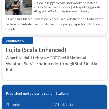
Caldo in leggero calo, nel weekend bollino
rosso "solo" per 19 città | A Napoli raggiunti
48 gradi, 40 a Gorizia (record in Friuli)
In Campania blackout elettrico blocca l'acquedotto: dopo l'intervento
dei tecnici rientrato il rischio di crisi idrica per gli ospedali di Ischia e
Procida
Wikimeteo
Fujita (Scala Enhanced)
A partire dal 1 febbraio 2007 poi il National
Weather Service ha introdotto negli Stati Uniti la
Enh...
Previsioni meteo per le regioni italiane
Piemonte
Valle d'Aosta