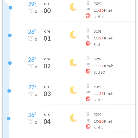
29
°
ore
50
%
00
11
-
20
Km/h
0
Sud SE
28
°
ore
51
%
01
11
-
21
Km/h
0
Sud
28
°
ore
52
%
02
11
-
21
Km/h
0
Sud SO
27
°
ore
53
%
03
11
-
21
Km/h
0
Sud O
26
°
ore
53
%
04
10
-
20
Km/h
0
Sud O