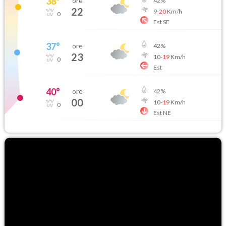
38
°
ore
42
%
22
9
-
20
Km/h
0
Est SE
37
°
ore
42
%
23
10
-
19
Km/h
0
Est
40
°
ore
42
%
00
10
-
19
Km/h
0
Est NE