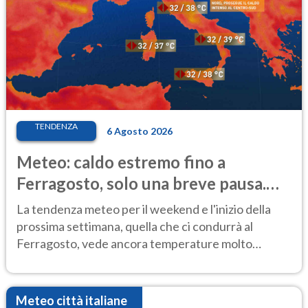
TENDENZA
6 Agosto 2026
Meteo: caldo estremo fino a
Ferragosto, solo una breve pausa.
Ecco dove
La tendenza meteo per il weekend e l'inizio della
prossima settimana, quella che ci condurrà al
Ferragosto, vede ancora temperature molto
elevate
Meteo città italiane