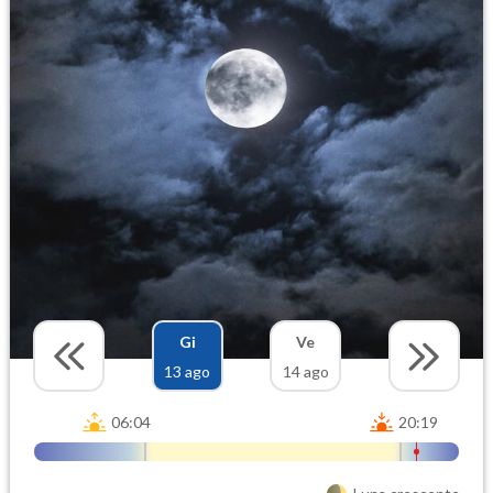
Gi
Ve
13 ago
14 ago
06:04
20:19