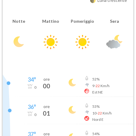
Luna crescente
Notte
Mattino
Pomeriggio
Sera
34
°
ore
52
%
00
9
-
22
Km/h
0
Est NE
36
°
ore
53
%
01
10
-
22
Km/h
0
Nord E
37
°
ore
54
%