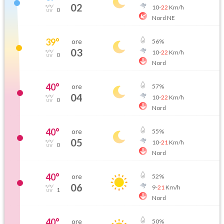
02
10
-
22
Km/h
0
Nord NE
39
°
ore
56
%
03
10
-
22
Km/h
0
Nord
40
°
ore
57
%
04
10
-
22
Km/h
0
Nord
40
°
ore
55
%
05
10
-
21
Km/h
0
Nord
40
°
ore
52
%
06
9
-
21
Km/h
1
Nord
40
°
ore
50
%