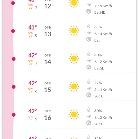
12
7
-
15
Km/h
7
Est NE
41
°
ore
33
%
13
6
-
14
Km/h
8
Est
42
°
ore
30
%
14
6
-
12
Km/h
7
Est SE
42
°
ore
27
%
15
5
-
11
Km/h
6
Sud E
42
°
ore
30
%
16
6
-
12
Km/h
5
Sud E
ore
32
%