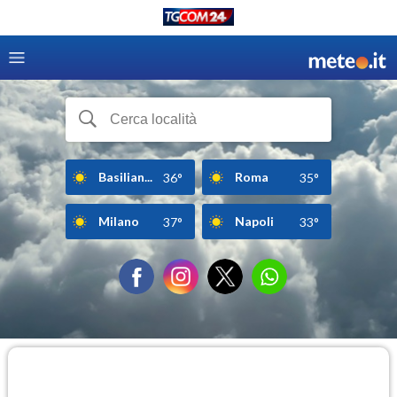
Basilian...
Roma
36°
35°
Milano
Napoli
37°
33°