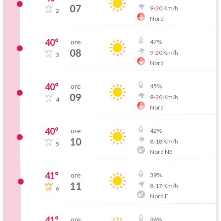
07
9
-
20
Km/h
2
Nord
40
°
ore
47
%
08
9
-
20
Km/h
3
Nord
40
°
ore
45
%
09
9
-
20
Km/h
4
Nord
40
°
ore
42
%
10
8
-
18
Km/h
5
Nord NE
41
°
ore
39
%
11
8
-
17
Km/h
6
Nord E
41
°
ore
36
%