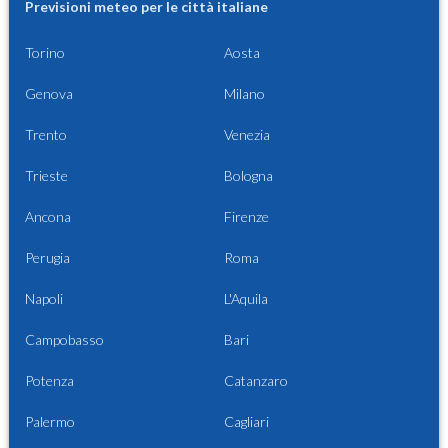
Previsioni meteo per le città italiane
Torino
Aosta
Genova
Milano
Trento
Venezia
Trieste
Bologna
Ancona
Firenze
Perugia
Roma
Napoli
L'Aquila
Campobasso
Bari
Potenza
Catanzaro
Palermo
Cagliari