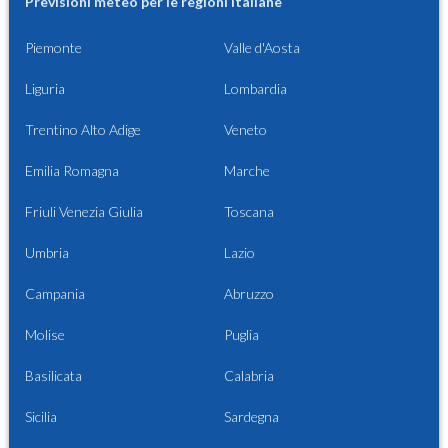
Previsioni meteo per le regioni italiane
Piemonte
Valle d'Aosta
Liguria
Lombardia
Trentino Alto Adige
Veneto
Emilia Romagna
Marche
Friuli Venezia Giulia
Toscana
Umbria
Lazio
Campania
Abruzzo
Molise
Puglia
Basilicata
Calabria
Sicilia
Sardegna