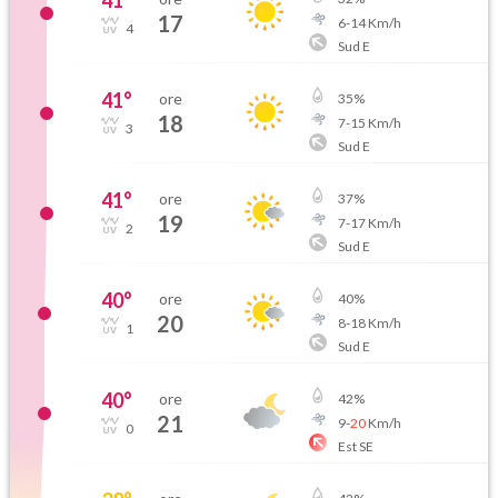
41
°
17
6
-
14
Km/h
4
Sud E
41
°
ore
35
%
18
7
-
15
Km/h
3
Sud E
41
°
ore
37
%
19
7
-
17
Km/h
2
Sud E
40
°
ore
40
%
20
8
-
18
Km/h
1
Sud E
40
°
ore
42
%
21
9
-
20
Km/h
0
Est SE