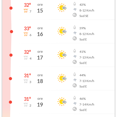
32
°
ore
43
%
15
8
-
12
Km/h
7
Sud SE
33
°
ore
39
%
16
8
-
12
Km/h
6
Sud E
32
°
ore
41
%
17
7
-
13
Km/h
4
Sud E
31
°
ore
44
%
18
7
-
13
Km/h
3
Sud E
31
°
ore
46
%
19
7
-
14
Km/h
2
Sud E