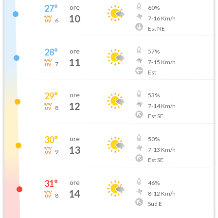
27
°
ore
60
%
10
7
-
16
Km/h
6
Est NE
28
°
ore
57
%
11
7
-
15
Km/h
7
Est
29
°
ore
53
%
12
7
-
14
Km/h
8
Est SE
30
°
ore
50
%
13
7
-
13
Km/h
9
Est SE
31
°
ore
46
%
14
8
-
12
Km/h
8
Sud E