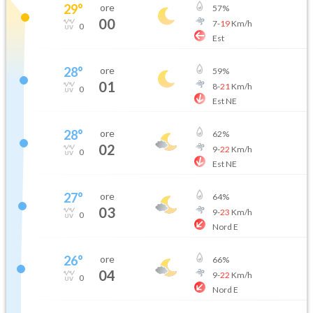
29
°
ore
57
%
00
7
-
19
Km/h
0
Est
28
°
ore
59
%
01
8
-
21
Km/h
0
Est NE
28
°
ore
62
%
02
9
-
22
Km/h
0
Est NE
27
°
ore
64
%
03
9
-
23
Km/h
0
Nord E
26
°
ore
66
%
04
9
-
22
Km/h
0
Nord E