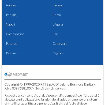
Ancona
Firenze
Perugia
Roma
Napoli
L'Aquila
Campobasso
Bari
Potenza
Catanzaro
Palermo
Cagliari
Copyright © 1999-2020 RTI S.p.A. Direzione Business Digital -
P.Iva 03976881007 - Tutti i diritti riservati.
Rispetto ai contenuti e ai dati personali trasmessi e/o riprodotti è
vietata ogni utilizzazione funzionale all'addestramento di sistemi
di intelligenza artificiale generativa. È altresì fatto divieto