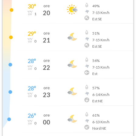
30
°
ore
49
%
20
7
-
15
Km/h
1
Est SE
29
°
ore
51
%
21
7
-
15
Km/h
0
Est SE
28
°
ore
54
%
22
7
-
15
Km/h
0
Est
28
°
ore
57
%
23
6
-
14
Km/h
0
Est NE
26
°
ore
61
%
00
6
-
13
Km/h
0
Nord NE