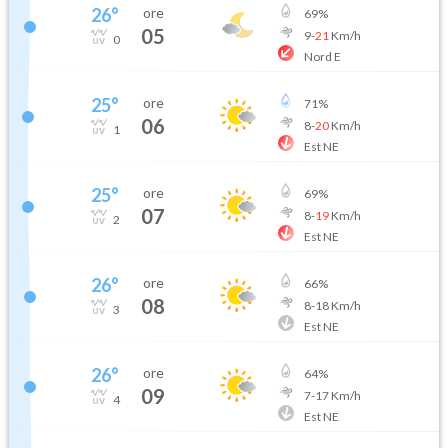
26
°
ore
69
%
05
9
-
21
Km/h
0
Nord E
25
°
ore
71
%
06
8
-
20
Km/h
1
Est NE
25
°
ore
69
%
07
8
-
19
Km/h
2
Est NE
26
°
ore
66
%
08
8
-
18
Km/h
3
Est NE
26
°
ore
64
%
09
7
-
17
Km/h
4
Est NE