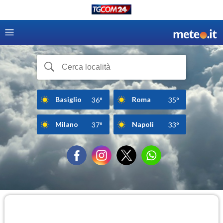
Basiglio
Roma
36°
35°
Milano
Napoli
37°
33°