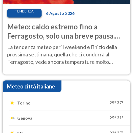
TENDENZA
6 Agosto 2026
Meteo: caldo estremo fino a
Ferragosto, solo una breve pausa.
Ecco dove
La tendenza meteo per il weekend e l'inizio della
prossima settimana, quella che ci condurrà al
Ferragosto, vede ancora temperature molto
elevate
Meteo città italiane
25°
37°
Torino
25°
31°
Genova
23°
37°