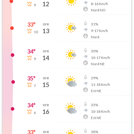
12
8
-
16
Km/h
9
Nord NO
33
°
ore
31
%
13
9
-
17
Km/h
10
Nord
34
°
ore
30
%
14
10
-
17
Km/h
9
Nord NE
35
°
ore
29
%
15
11
-
18
Km/h
7
Est NE
34
°
ore
33
%
16
10
-
18
Km/h
6
Est NE
33
°
ore
38
%