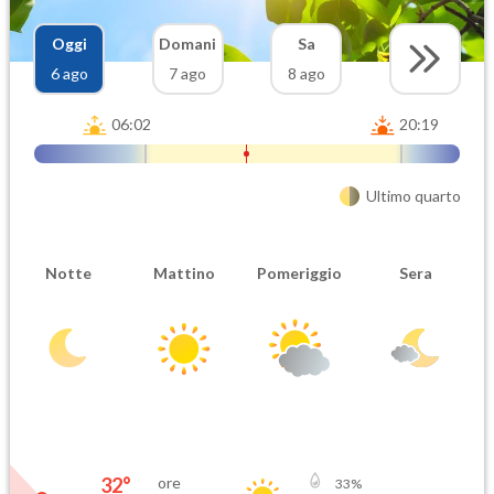
Oggi
Domani
Sa
6 ago
7 ago
8 ago
06:02
20:19
Ultimo quarto
Notte
Mattino
Pomeriggio
Sera
32
°
ore
33
%