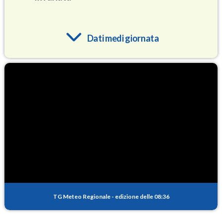
Dati medi giornata
O3
87.3
(Ozono)
NO2
2.7
(Diossido di azoto)
SO2
0.3
(Anidride solforosa)
PM10
13.4
(Materia particolata)
TG Meteo Regionale
-
edizione delle 08:36
PM25