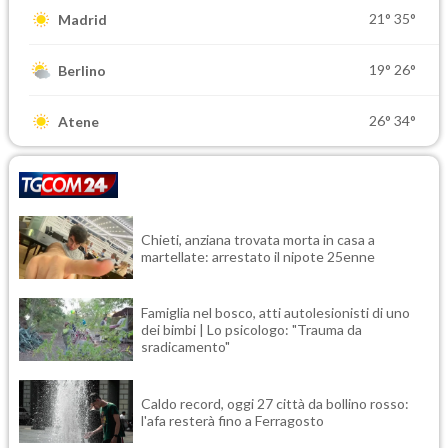
21°
35°
Madrid
19°
26°
Berlino
26°
34°
Atene
Chieti, anziana trovata morta in casa a
martellate: arrestato il nipote 25enne
Famiglia nel bosco, atti autolesionisti di uno
dei bimbi | Lo psicologo: "Trauma da
sradicamento"
Caldo record, oggi 27 città da bollino rosso:
l'afa resterà fino a Ferragosto