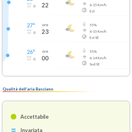
22
6
-
15
Km/h
0
Est
27
°
ore
55
%
23
6
-
15
Km/h
0
Est SE
26
°
ore
55
%
00
6
-
14
Km/h
0
Sud SE
Qualità dell'aria Basciano
Accettabile
Invariata