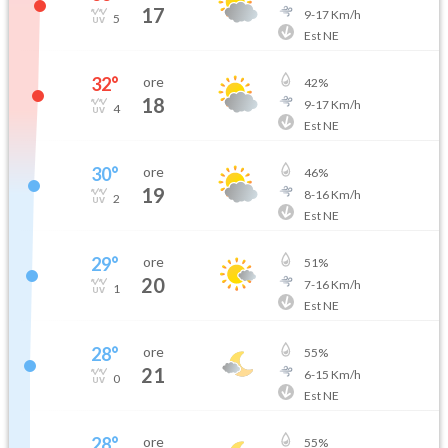
17
9
-
17
Km/h
5
Est NE
32
°
ore
42
%
18
9
-
17
Km/h
4
Est NE
30
°
ore
46
%
19
8
-
16
Km/h
2
Est NE
29
°
ore
51
%
20
7
-
16
Km/h
1
Est NE
28
°
ore
55
%
21
6
-
15
Km/h
0
Est NE
28
°
ore
55
%