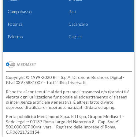
Campobasso
Bari
Potenza
Catanzaro
Palermo
Cagliari
Copyright © 1999-2020 RTI S.p.A. Direzione Business Digital -
P.Iva 03976881007 - Tutti i diritti riservati.
Rispetto ai contenuti e ai dati personali trasmessi e/o riprodotti è
vietata ogni utilizzazione funzionale all'addestramento di sistemi
di intelligenza artificiale generativa. È altresì fatto divieto
espresso di utilizzare mezzi automatizzati di data scraping.
Per la pubblicità
Mediamond S.p.a.
RTI spa, Gruppo Mediaset -
Sede legale: 00187 Roma Largo del Nazareno 8 - Cap. Soc. €
500.000.007,00 int. vers. - Registro delle Imprese di Roma,
C.F.06921720154