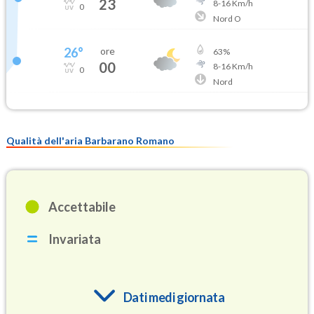
23
8
-
16
Km/h
0
Nord O
26
°
ore
63
%
00
8
-
16
Km/h
0
Nord
Qualità dell'aria Barbarano Romano
Accettabile
Invariata
Dati medi giornata