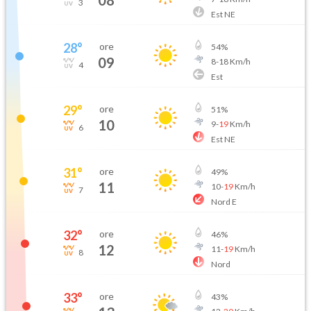
3
Est NE
28
°
ore
54
%
09
8
-
18
Km/h
4
Est
29
°
ore
51
%
10
9
-
19
Km/h
6
Est NE
31
°
ore
49
%
11
10
-
19
Km/h
7
Nord E
32
°
ore
46
%
12
11
-
19
Km/h
8
Nord
33
°
ore
43
%