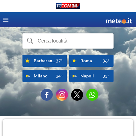
Barbaran...
Roma
37°
36°
Milano
Napoli
34°
33°