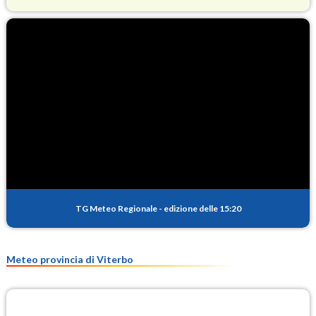
O3
84.7
(Ozono)
NO2
2.3
(Diossido di azoto)
SO2
0.3
(Anidride solforosa)
PM10
16.9
(Materia particolata)
TG Meteo Regionale
-
edizione delle 15:20
PM25
9.2
(Materia particolata)
Meteo provincia di Viterbo