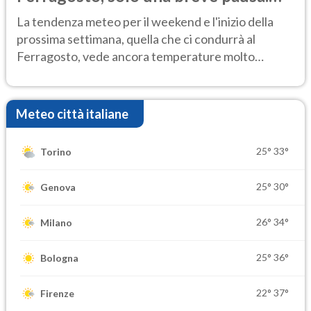
Ecco dove
La tendenza meteo per il weekend e l'inizio della
prossima settimana, quella che ci condurrà al
Ferragosto, vede ancora temperature molto
elevate
Meteo città italiane
25°
33°
Torino
25°
30°
Genova
26°
34°
Milano
25°
36°
Bologna
22°
37°
Firenze