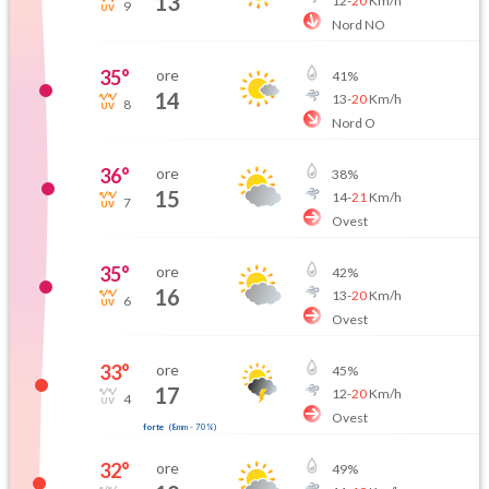
13
12
-
20
Km/h
9
Nord NO
35
°
ore
41
%
14
13
-
20
Km/h
8
Nord O
36
°
ore
38
%
15
14
-
21
Km/h
7
Ovest
35
°
ore
42
%
16
13
-
20
Km/h
6
Ovest
33
°
ore
45
%
17
12
-
20
Km/h
4
Ovest
forte
(
8mm
-
70
%)
32
°
ore
49
%