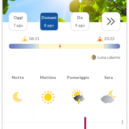
Oggi
Domani
Do
7 ago
8 ago
9 ago
06:11
20:22
Luna calante
Notte
Mattino
Pomeriggio
Sera
5 mm