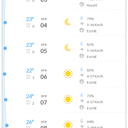
0
Nord E
23
°
ore
79
%
04
5
-
16
Km/h
0
Est NE
23
°
ore
81
%
05
5
-
16
Km/h
0
Est NE
22
°
ore
83
%
06
6
-
17
Km/h
1
Est NE
24
°
ore
73
%
07
6
-
17
Km/h
2
Est NE
26
°
ore
64
%
08
7
-
18
Km/h