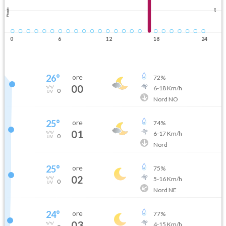
Pioggia
2.5
0
6
12
18
24
26
°
ore
72
%
00
6
-
18
Km/h
0
Nord NO
25
°
ore
74
%
01
6
-
17
Km/h
0
Nord
25
°
ore
75
%
02
5
-
16
Km/h
0
Nord NE
24
°
ore
77
%
03
4
-
15
Km/h