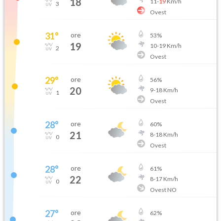
18
11
-
19
Km/h
3
Ovest
31
°
ore
53
%
19
10
-
19
Km/h
2
Ovest
29
°
ore
56
%
20
9
-
18
Km/h
1
Ovest
28
°
ore
60
%
21
8
-
18
Km/h
0
Ovest
28
°
ore
61
%
22
8
-
17
Km/h
0
Ovest NO
27
°
ore
62
%