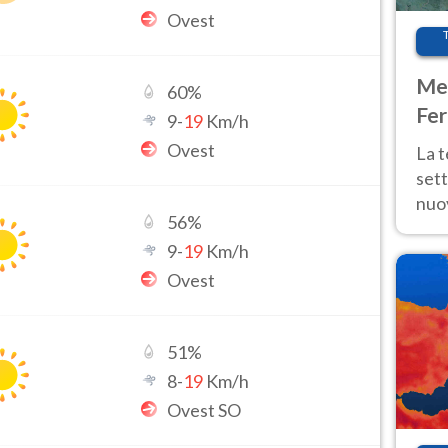
Ovest
Met
60
%
Fer
9
-
19
Km/h
int
Ovest
La 
sett
nuov
56
%
11 e
9
-
19
Km/h
anc
Ovest
51
%
8
-
19
Km/h
Ovest SO