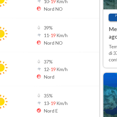
10
-
19
Km/h
Nord NO
P
39
%
Met
11
-
19
Km/h
ago
Nord NO
tem
Tem
di 3
con
37
%
calu
12
-
19
Km/h
wee
Nord
35
%
13
-
19
Km/h
Nord E