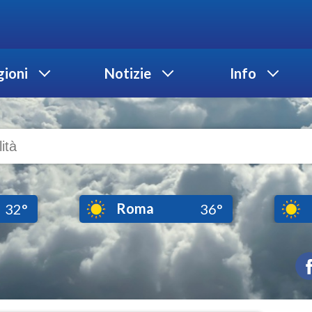
ioni
Notizie
Info
Roma
32°
36°