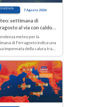
TENDENZA
7 Agosto 2026
eo: settimana di
ragosto al via con caldo
enso e qualche temporale
tendenza meteo per la
imana di Ferragosto indica una
a impennata della calura tra
 14 agosto, con nuovi rialzi
he al Nord.