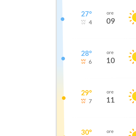
27
°
ore
09
4
28
°
ore
10
6
29
°
ore
11
7
30
°
ore