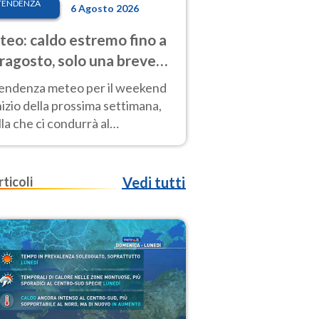
TENDENZA
6 Agosto 2026
eo: caldo estremo fino a
ragosto, solo una breve
sa. Ecco dove
tendenza meteo per il weekend
inizio della prossima settimana,
la che ci condurrà al
ragosto, vede ancora
perature molto elevate
rticoli
Vedi tutti