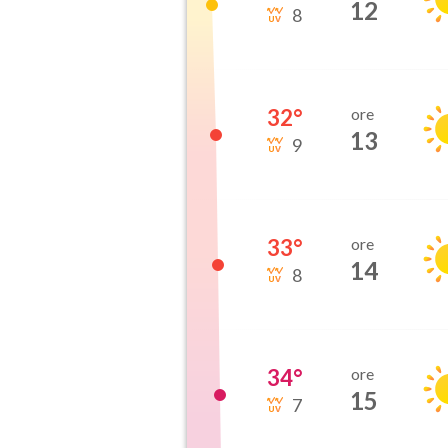
12
8
32
°
ore
13
9
33
°
ore
14
8
34
°
ore
15
7