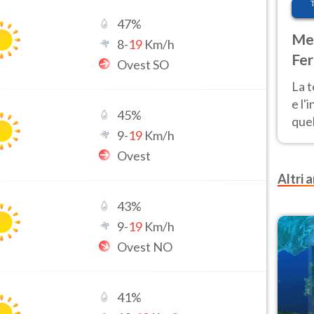
47
%
Met
8
-
19
Km/h
Fer
Ovest SO
pau
La 
e l'
45
%
quel
9
-
19
Km/h
Fer
Ovest
tem
Altri a
43
%
9
-
19
Km/h
Ovest NO
41
%