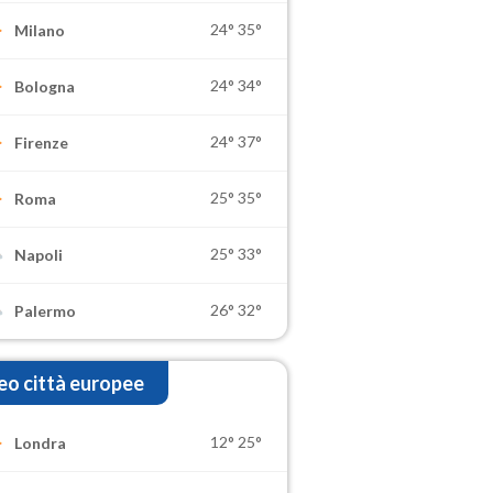
24°
35°
Milano
24°
34°
Bologna
24°
37°
Firenze
25°
35°
Roma
25°
33°
Napoli
26°
32°
Palermo
o città europee
12°
25°
Londra