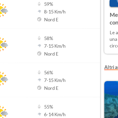
59
%
8
-
15
Km/h
Met
Nord E
con
Le a
58
%
una 
cir
7
-
15
Km/h
del 
Nord E
gior
Fer
Altri a
56
%
7
-
15
Km/h
Nord E
55
%
6
-
14
Km/h