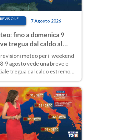
REVISIONE
7 Agosto 2026
eo: fino a domenica 9
ve tregua dal caldo al
d! Altrove calura e afa
revisioni meteo per il weekend
'8-9 agosto vede una breve e
iale tregua dal caldo estremo
Nord mentre altrove persistono
radi.