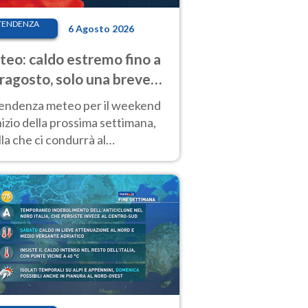
TENDENZA
6 Agosto 2026
eo: caldo estremo fino a
ragosto, solo una breve
sa. Ecco dove
tendenza meteo per il weekend
inizio della prossima settimana,
la che ci condurrà al
ragosto, vede ancora
perature molto elevate