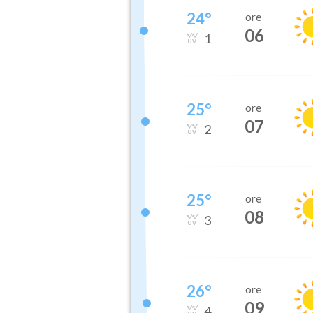
24
°
ore
06
1
25
°
ore
07
2
25
°
ore
08
3
26
°
ore
09
4