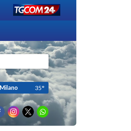
Milano
35°