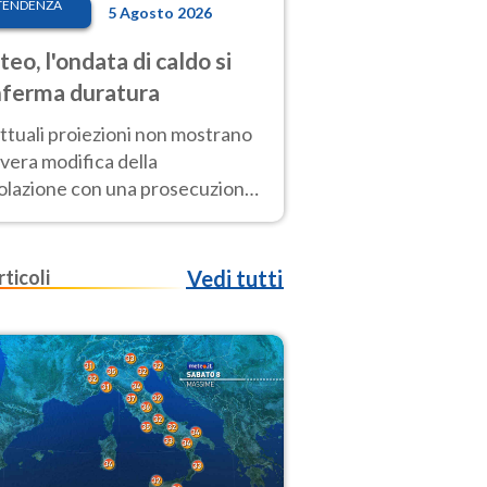
TENDENZA
5 Agosto 2026
eo, l'ondata di caldo si
ferma duratura
ttuali proiezioni non mostrano
vera modifica della
colazione con una prosecuzione
caldo fuori scala per molti
ni, compresa la settimana di
ragosto
rticoli
Vedi tutti