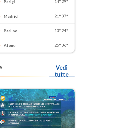
14°
29°
Parigi
21°
37°
Madrid
13°
24°
Berlino
25°
36°
Atene
e
Vedi
tutte