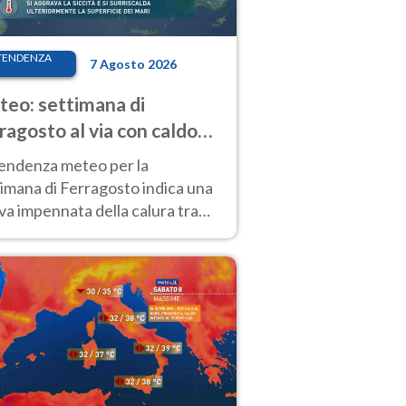
TENDENZA
7 Agosto 2026
eo: settimana di
ragosto al via con caldo
enso e qualche temporale
tendenza meteo per la
imana di Ferragosto indica una
a impennata della calura tra
 14 agosto, con nuovi rialzi
he al Nord.