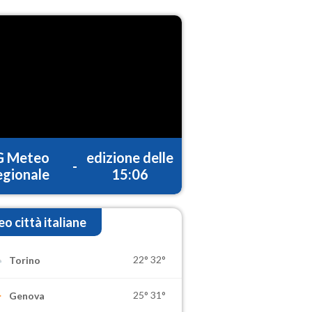
G Meteo
edizione delle
-
gionale
15:06
o città italiane
22°
32°
Torino
25°
31°
Genova