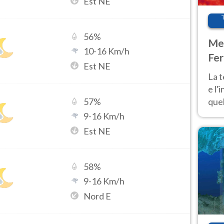
Est NE
56
%
Met
10
-
16
Km/h
Fer
Est NE
pau
La 
e l'
quel
57
%
Fer
9
-
16
Km/h
tem
Est NE
58
%
9
-
16
Km/h
Nord E