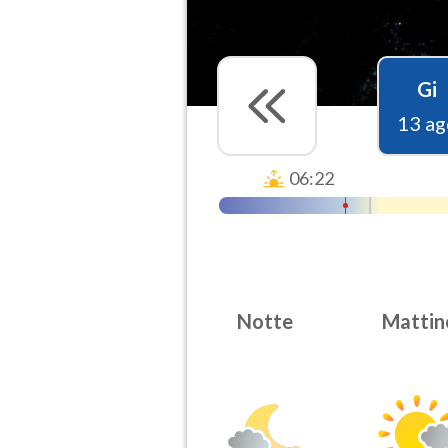
Gi
13 ag
06:22
Notte
Mattin