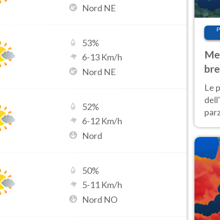
Nord NE
P
53
%
Met
6
-
13
Km/h
bre
Nord NE
Nor
Le p
dell
52
%
parz
6
-
12
Km/h
al 
Nord
40 g
50
%
5
-
11
Km/h
Nord NO