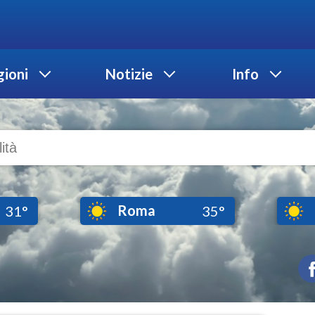
ioni
Notizie
Info
Roma
31°
35°