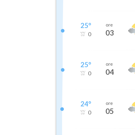
25
°
ore
03
0
25
°
ore
04
0
24
°
ore
05
0