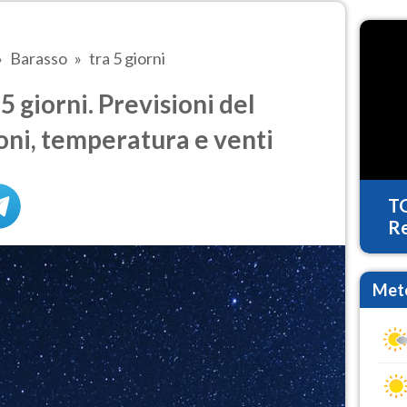
Barasso
tra 5 giorni
 giorni. Previsioni del
oni, temperatura e venti
T
Re
Mete