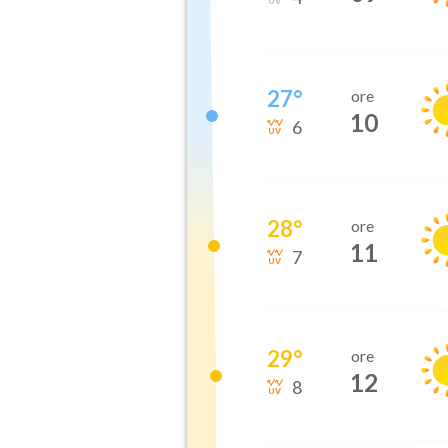
27
°
ore
10
6
28
°
ore
11
7
29
°
ore
12
8