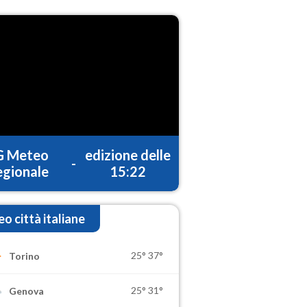
G Meteo
edizione delle
-
gionale
15:22
o città italiane
25°
37°
Torino
25°
31°
Genova