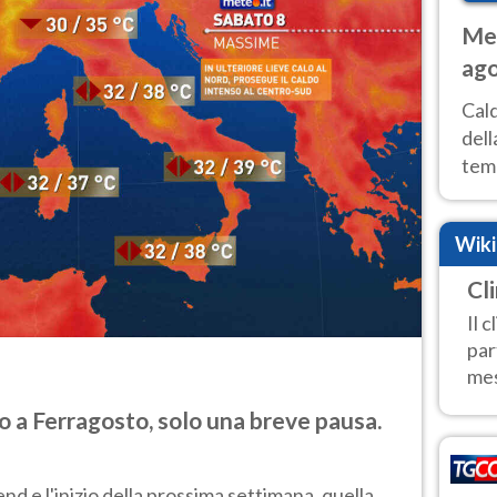
Met
ago
ai 
Cal
dell
temp
inte
tre
Wik
Cl
Il 
par
mes
 a Ferragosto, solo una breve pausa.
d e l'inizio della prossima settimana, quella