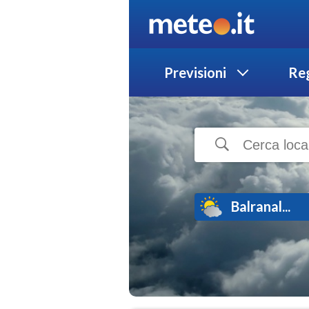
Previsioni
Reg
Balranal...