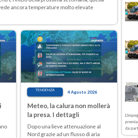
 vede ancora temperature molto elevate
TENDENZA
4 Agosto 2026
i
Meteo, la calura non mollerà
la presa. I dettagli
L'impeg
premiat
ano
Dopo una lieve attenuazione al
da part
Nord grazie ad un flusso di aria