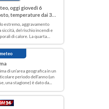
eo, oggi giovedì 6
sto, temperature dai 33
40 gradi
do estremo, aggravamento
a siccità, del rischio incendi e
orali di calore. La quarta
nsa ondata di calore non dà
gua e durerà fino Ferragosto
imeteo
ima
clima di un'area geografica in un
ticolare periodo dell'anno (un
e, una stagione) è dato da...