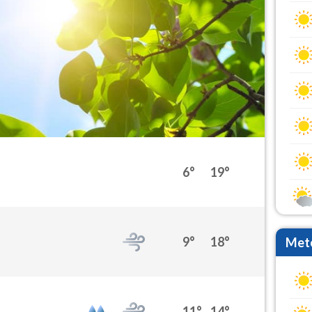
6°
19°
9°
18°
Mete
11°
14°