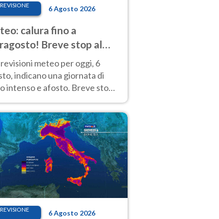
REVISIONE
6 Agosto 2026
eo: calura fino a
ragosto! Breve stop al
d tra 7 e 9 agosto
revisioni meteo per oggi, 6
to, indicano una giornata di
o intenso e afosto. Breve stop
Anticiclone solo sulle regioni del
d.
REVISIONE
6 Agosto 2026