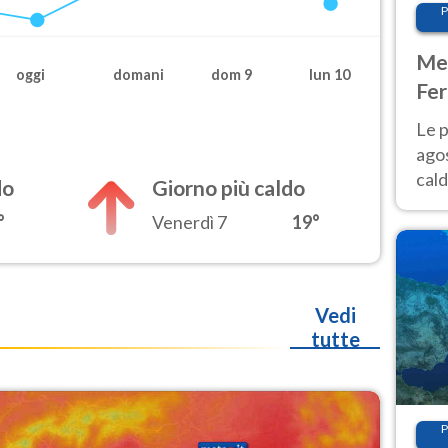
P
Met
oggi
domani
dom 9
lun 10
Fer
Nor
Le p
agos
cald
do
Giorno più caldo
all'
°
Venerdì 7
19°
Nor
Vedi
tutte
P