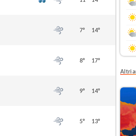
7°
14°
8°
17°
Altri a
9°
14°
5°
13°