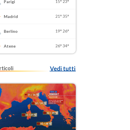
15°
23°
Parigi
21°
35°
Madrid
19°
26°
Berlino
26°
34°
Atene
rticoli
Vedi tutti