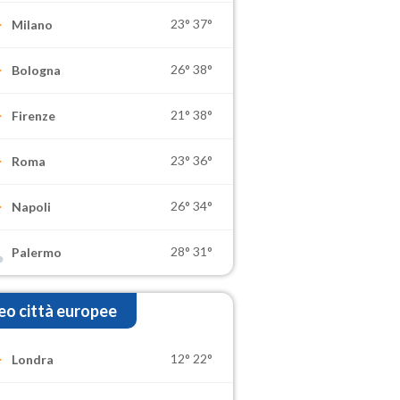
23°
37°
Milano
26°
38°
Bologna
21°
38°
Firenze
23°
36°
Roma
26°
34°
Napoli
28°
31°
Palermo
o città europee
12°
22°
Londra