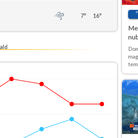
P
7°
16°
Met
nub
Sud
ald
Doma
magg
temp
sem
prev