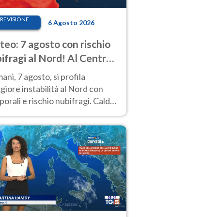
REVISIONE
6 Agosto 2026
eo: 7 agosto con rischio
ifragi al Nord! Al Centro-
 caldo estremo
ni, 7 agosto, si profila
iore instabilità al Nord con
orali e rischio nubifragi. Caldo
pre estremo al Centro-Sud. Le
isioni.