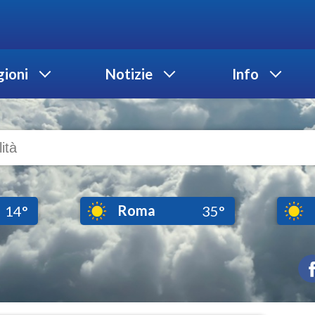
ioni
Notizie
Info
Roma
14°
35°