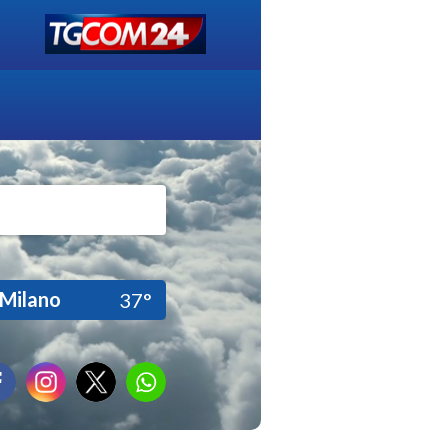
Milano
37°