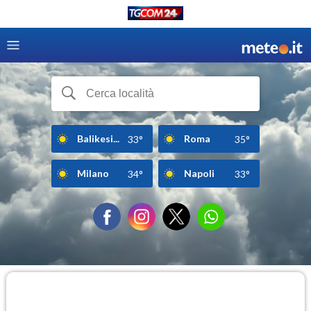
Balikesi...
Roma
33°
35°
Milano
Napoli
34°
33°