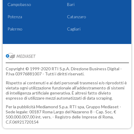
Campobasso
Bari
Potenza
Catanzaro
Palermo
Cagliari
Copyright © 1999-2020 RTI S.p.A. Direzione Business Digital -
P.Iva 03976881007 - Tutti i diritti riservati.
Rispetto ai contenuti e ai dati personali trasmessi e/o riprodotti è
vietata ogni utilizzazione funzionale all'addestramento di sistemi
di intelligenza artificiale generativa. È altresì fatto divieto
espresso di utilizzare mezzi automatizzati di data scraping.
Per la pubblicità
Mediamond S.p.a.
RTI spa, Gruppo Mediaset -
Sede legale: 00187 Roma Largo del Nazareno 8 - Cap. Soc. €
500.000.007,00 int. vers. - Registro delle Imprese di Roma,
C.F.06921720154