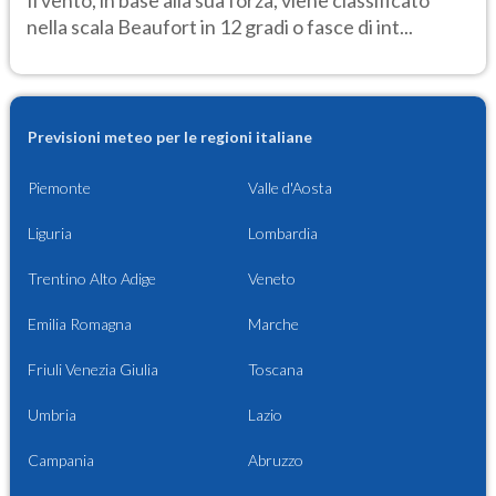
Il vento, in base alla sua forza, viene classificato
nella scala Beaufort in 12 gradi o fasce di int...
Previsioni meteo per le regioni italiane
Piemonte
Valle d'Aosta
Liguria
Lombardia
Trentino Alto Adige
Veneto
Emilia Romagna
Marche
Friuli Venezia Giulia
Toscana
Umbria
Lazio
Campania
Abruzzo