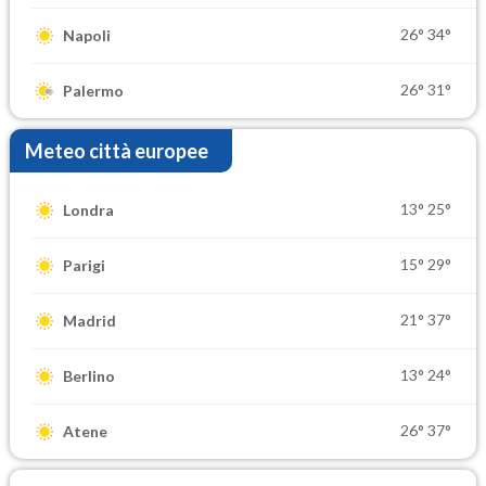
26°
34°
Napoli
26°
31°
Palermo
Meteo città europee
13°
25°
Londra
15°
29°
Parigi
21°
37°
Madrid
13°
24°
Berlino
26°
37°
Atene