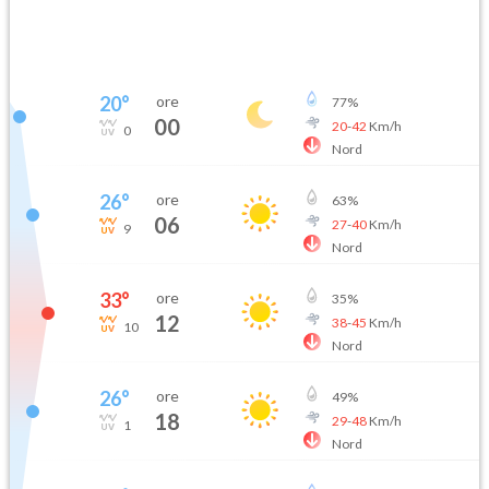
20
°
ore
77
%
00
20
-
42
Km/h
0
Nord
26
°
ore
63
%
06
27
-
40
Km/h
9
Nord
33
°
ore
35
%
12
38
-
45
Km/h
10
Nord
26
°
ore
49
%
18
29
-
48
Km/h
1
Nord