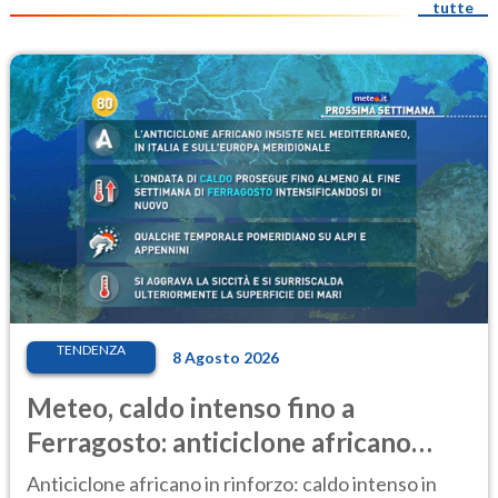
tutte
TENDENZA
8 Agosto 2026
Meteo, caldo intenso fino a
Ferragosto: anticiclone africano
ancora protagonista
Anticiclone africano in rinforzo: caldo intenso in