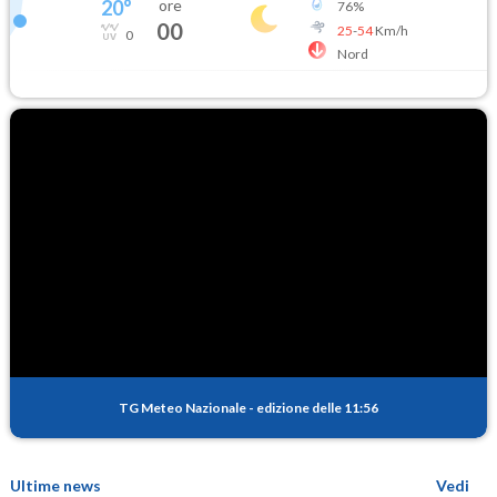
20
°
ore
76
%
00
25
-
54
Km/h
0
Nord
TG Meteo Nazionale
-
edizione delle 11:56
Ultime news
Vedi