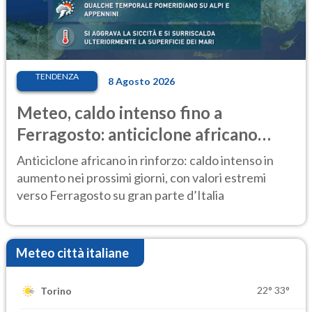
TENDENZA
8 Agosto 2026
Meteo, caldo intenso fino a
Ferragosto: anticiclone africano
ancora protagonista
Anticiclone africano in rinforzo: caldo intenso in
aumento nei prossimi giorni, con valori estremi
verso Ferragosto su gran parte d’Italia
Meteo città italiane
22°
33°
Torino