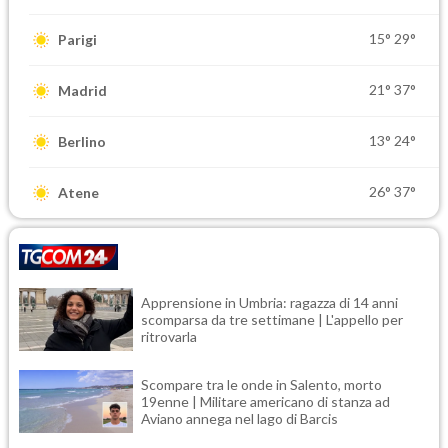
15°
29°
Parigi
21°
37°
Madrid
13°
24°
Berlino
26°
37°
Atene
Apprensione in Umbria: ragazza di 14 anni
scomparsa da tre settimane | L'appello per
ritrovarla
Scompare tra le onde in Salento, morto
19enne | Militare americano di stanza ad
Aviano annega nel lago di Barcis