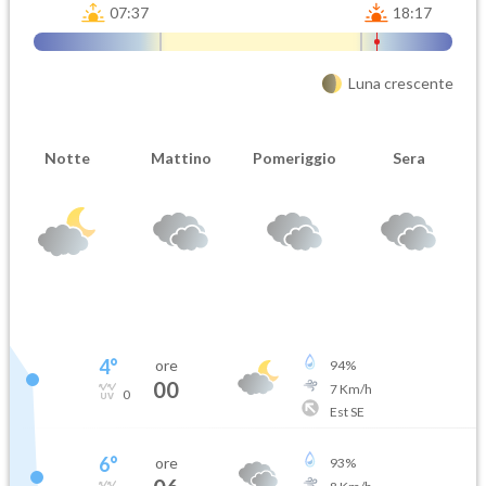
07:37
18:17
Luna crescente
Notte
Mattino
Pomeriggio
Sera
4
°
ore
94
%
00
7
Km/h
0
Est SE
6
°
ore
93
%