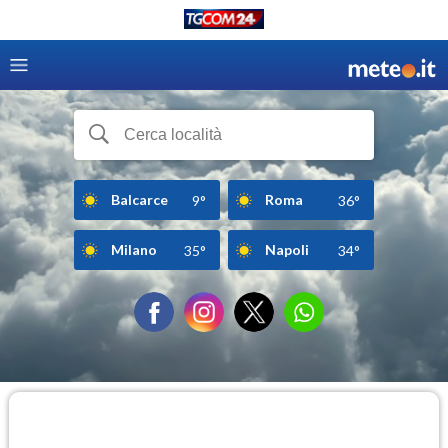
Balcarce
Roma
9°
36°
Milano
Napoli
35°
34°