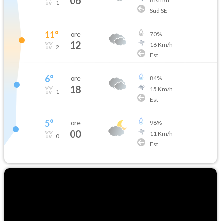
06
8
Km/h
1
Sud SE
11
°
ore
70
%
12
16
Km/h
2
Est
6
°
ore
84
%
18
15
Km/h
1
Est
5
°
ore
98
%
00
11
Km/h
0
Est