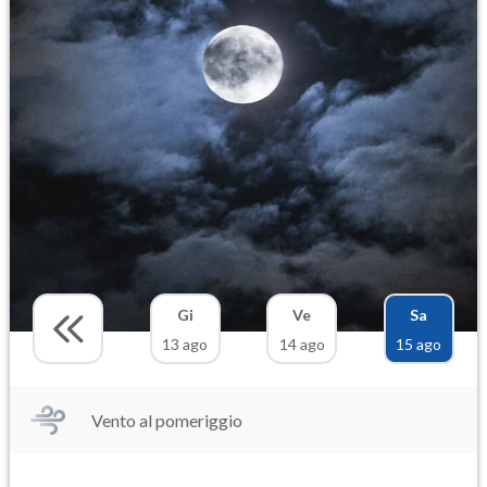
Gi
Ve
Sa
13 ago
14 ago
15 ago
Vento al pomeriggio