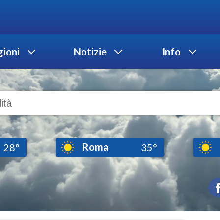
ioni
Notizie
Info
Roma
28°
35°