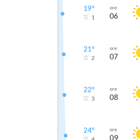
19
°
ore
06
1
21
°
ore
07
2
22
°
ore
08
3
24
°
ore
09
4