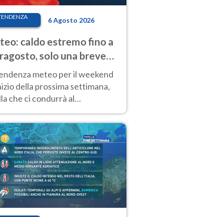
TENDENZA
6 Agosto 2026
eo: caldo estremo fino a
ragosto, solo una breve
sa. Ecco dove
tendenza meteo per il weekend
inizio della prossima settimana,
la che ci condurrà al
ragosto, vede ancora
perature molto elevate