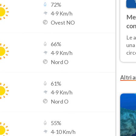
72
%
4
-
9
Km/h
Met
Ovest NO
con
Le a
66
%
una 
cir
4
-
9
Km/h
del 
Nord O
gior
Fer
Altri a
61
%
4
-
9
Km/h
Nord O
55
%
4
-
10
Km/h