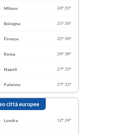
26°
35°
Milano
25°
36°
Bologna
22°
38°
Firenze
24°
38°
Roma
27°
33°
Napoli
27°
32°
Palermo
o città europee
12°
24°
Londra