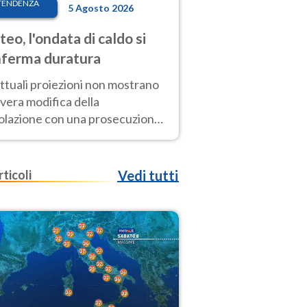
TENDENZA
5 Agosto 2026
eo, l'ondata di caldo si
ferma duratura
ttuali proiezioni non mostrano
vera modifica della
colazione con una prosecuzione
caldo fuori scala per molti
ni, compresa la settimana di
ragosto
rticoli
Vedi tutti