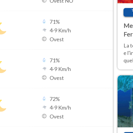
Ovest NO
71
%
Met
4
-
9
Km/h
Fer
Ovest
pau
La 
e l'
quel
71
%
Fer
4
-
9
Km/h
tem
Ovest
72
%
4
-
9
Km/h
Ovest