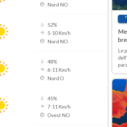
Nord NO
P
52
%
Met
5
-
10
Km/h
bre
Nord NO
Nor
Le p
dell
48
%
parz
6
-
11
Km/h
al 
Nord O
40 g
45
%
7
-
11
Km/h
Ovest NO