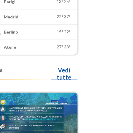
13°
25°
Parigi
22°
37°
Madrid
15°
22°
Berlino
27°
33°
Atene
e
Vedi
tutte