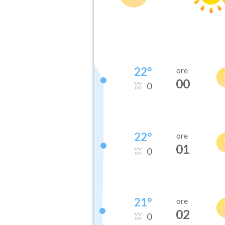
22
°
ore
00
0
22
°
ore
01
0
21
°
ore
02
0