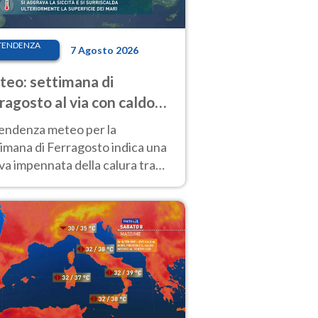
TENDENZA
7 Agosto 2026
eo: settimana di
ragosto al via con caldo
enso e qualche temporale
tendenza meteo per la
imana di Ferragosto indica una
a impennata della calura tra
 14 agosto, con nuovi rialzi
he al Nord.