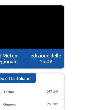
G Meteo
edizione delle
-
gionale
15:09
o città italiane
25°
34°
Torino
25°
30°
Genova