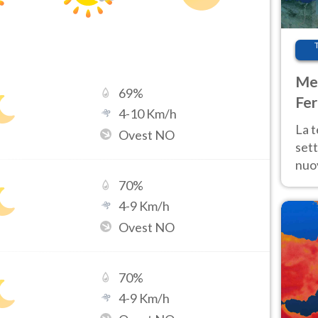
Met
69
%
Fer
4
-
10
Km/h
int
La 
Ovest NO
sett
nuov
11 e
70
%
anc
4
-
9
Km/h
Ovest NO
70
%
4
-
9
Km/h