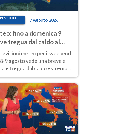
REVISIONE
7 Agosto 2026
eo: fino a domenica 9
ve tregua dal caldo al
d! Altrove calura e afa
revisioni meteo per il weekend
'8-9 agosto vede una breve e
iale tregua dal caldo estremo
Nord mentre altrove persistono
radi.