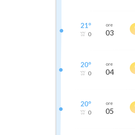
21
°
ore
03
0
20
°
ore
04
0
20
°
ore
05
0