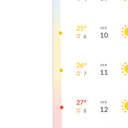
25
°
ore
10
6
26
°
ore
11
7
27
°
ore
12
8