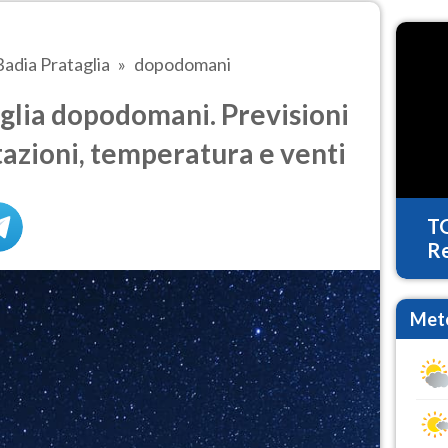
Badia Prataglia
dopodomani
glia dopodomani. Previsioni
tazioni, temperatura e venti
T
Re
Mete