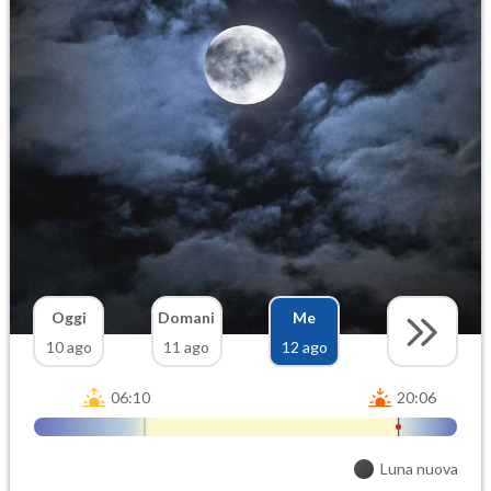
Oggi
Domani
Me
10 ago
11 ago
12 ago
06:10
20:06
Luna nuova