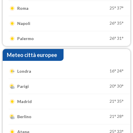
25°
37°
Roma
26°
35°
Napoli
26°
31°
Palermo
Meteo città europee
16°
24°
Londra
20°
30°
Parigi
21°
35°
Madrid
21°
28°
Berlino
25°
33°
Atene