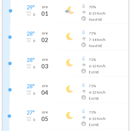
29
°
ore
70
%
01
8
-
15
Km/h
0
Nord NE
28
°
ore
71
%
02
7
-
14
Km/h
0
Nord NE
28
°
ore
71
%
03
6
-
12
Km/h
0
Est NE
28
°
ore
71
%
04
6
-
12
Km/h
0
Est NE
27
°
ore
71
%
05
6
-
12
Km/h
0
Est NE