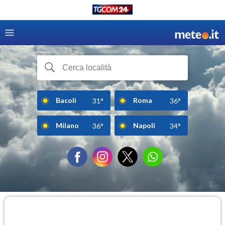
Bacoli
Roma
31°
36°
Milano
Napoli
36°
34°