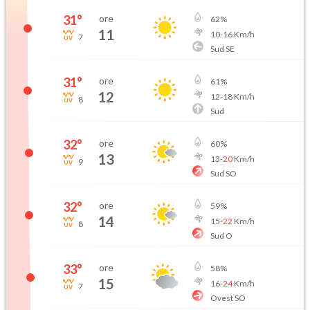
31
°
ore
62
%
11
10
-
16
Km/h
7
Sud SE
31
°
ore
61
%
12
12
-
18
Km/h
8
Sud
32
°
ore
60
%
13
13
-
20
Km/h
9
Sud SO
32
°
ore
59
%
14
15
-
22
Km/h
8
Sud O
33
°
ore
58
%
15
16
-
24
Km/h
7
Ovest SO