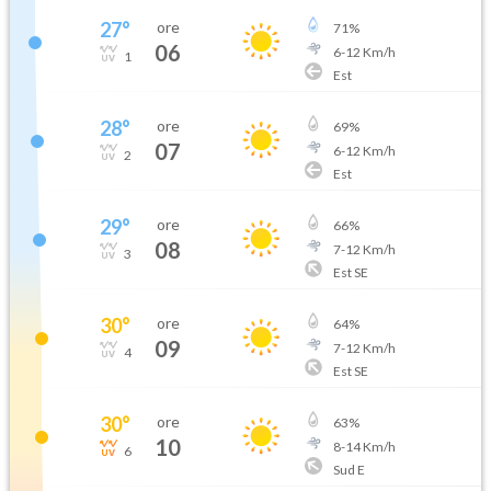
27
°
ore
71
%
06
6
-
12
Km/h
1
Est
28
°
ore
69
%
07
6
-
12
Km/h
2
Est
29
°
ore
66
%
08
7
-
12
Km/h
3
Est SE
30
°
ore
64
%
09
7
-
12
Km/h
4
Est SE
30
°
ore
63
%
10
8
-
14
Km/h
6
Sud E