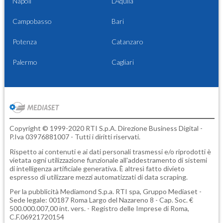
Napoli
L'Aquila
Campobasso
Bari
Potenza
Catanzaro
Palermo
Cagliari
Copyright © 1999-2020 RTI S.p.A. Direzione Business Digital -
P.Iva 03976881007 - Tutti i diritti riservati.
Rispetto ai contenuti e ai dati personali trasmessi e/o riprodotti è
vietata ogni utilizzazione funzionale all'addestramento di sistemi
di intelligenza artificiale generativa. È altresì fatto divieto
espresso di utilizzare mezzi automatizzati di data scraping.
Per la pubblicità
Mediamond S.p.a.
RTI spa, Gruppo Mediaset -
Sede legale: 00187 Roma Largo del Nazareno 8 - Cap. Soc. €
500.000.007,00 int. vers. - Registro delle Imprese di Roma,
C.F.06921720154