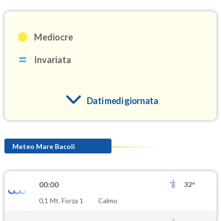
Mediocre
Invariata
Dati medi giornata
O3
111.4
(Ozono)
Meteo Mare Bacoli
NO2
7.9
(Diossido di azoto)
00:00
32°
SO2
0,1 Mt. Forza 1
Calmo
1.6
(Anidride solforosa)