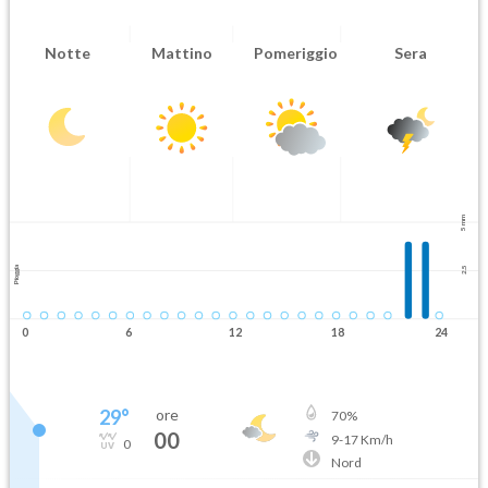
Notte
Mattino
Pomeriggio
Sera
5 mm
Pioggia
2.5
0
6
12
18
24
29
°
ore
70
%
00
9
-
17
Km/h
0
Nord