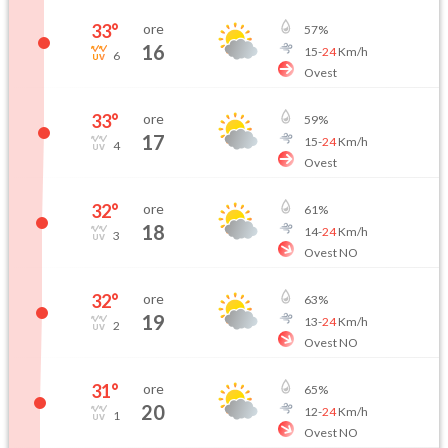
33
°
ore
57
%
16
15
-
24
Km/h
6
Ovest
33
°
ore
59
%
17
15
-
24
Km/h
4
Ovest
32
°
ore
61
%
18
14
-
24
Km/h
3
Ovest NO
32
°
ore
63
%
19
13
-
24
Km/h
2
Ovest NO
31
°
ore
65
%
20
12
-
24
Km/h
1
Ovest NO