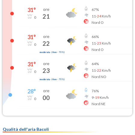
31
°
ore
67
%
21
11
-
24
Km/h
0
Nord O
31
°
ore
66
%
22
11
-
23
Km/h
0
Nord O
moderata
(
4mm
-
70
%)
31
°
ore
64
%
23
11
-
22
Km/h
0
Nord NO
moderata
(
4mm
-
70
%)
28
°
ore
76
%
00
9
-
19
Km/h
0
Nord NE
Qualità dell'aria Bacoli