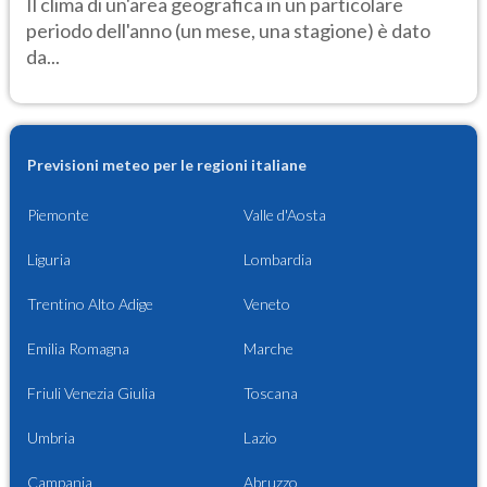
Il clima di un'area geografica in un particolare
periodo dell'anno (un mese, una stagione) è dato
da...
Previsioni meteo per le regioni italiane
Piemonte
Valle d'Aosta
Liguria
Lombardia
Trentino Alto Adige
Veneto
Emilia Romagna
Marche
Friuli Venezia Giulia
Toscana
Umbria
Lazio
Campania
Abruzzo