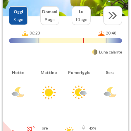
Oggi
Domani
Lu
8 ago
9 ago
10 ago
06:23
20:48
Luna calante
Notte
Mattino
Pomeriggio
Sera
31
°
ore
45
%