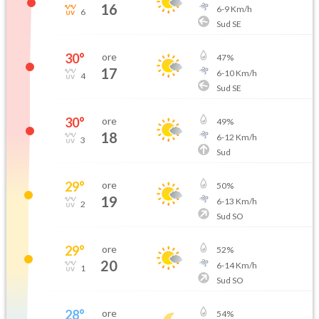
16
6
-
9
Km/h
6
Sud SE
30
°
ore
47
%
17
6
-
10
Km/h
4
Sud SE
30
°
ore
49
%
18
6
-
12
Km/h
3
Sud
29
°
ore
50
%
19
6
-
13
Km/h
2
Sud SO
29
°
ore
52
%
20
6
-
14
Km/h
1
Sud SO
28
°
ore
54
%