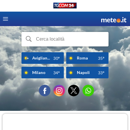
Aviglian...
Roma
30°
35°
Milano
Napoli
34°
33°