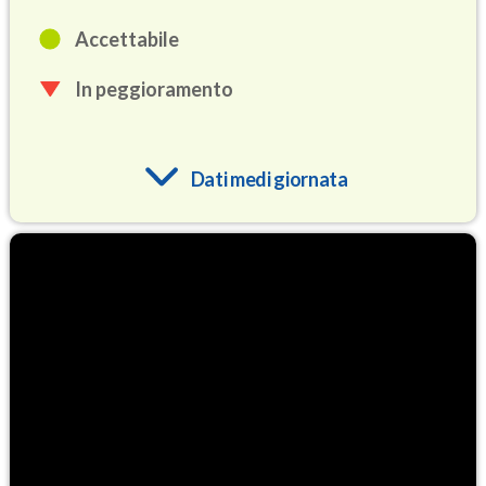
Accettabile
In peggioramento
Dati medi giornata
O3
93.6
(Ozono)
NO2
2.0
(Diossido di azoto)
SO2
0.4
(Anidride solforosa)
PM10