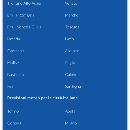
Trentino Alto Adige
Veneto
Emilia Romagna
Marche
Friuli Venezia Giulia
Toscana
Umbria
Lazio
Campania
Abruzzo
Molise
Puglia
Basilicata
Calabria
Sicilia
Sardegna
Previsioni meteo per le città italiane
Torino
Aosta
Genova
Milano