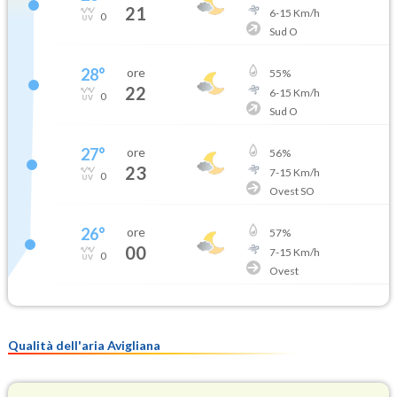
21
6
-
15
Km/h
0
Sud O
28
°
ore
55
%
22
6
-
15
Km/h
0
Sud O
27
°
ore
56
%
23
7
-
15
Km/h
0
Ovest SO
26
°
ore
57
%
00
7
-
15
Km/h
0
Ovest
Qualità dell'aria Avigliana