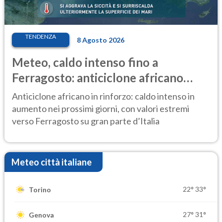
TENDENZA
8 Agosto 2026
Meteo, caldo intenso fino a
Ferragosto: anticiclone africano
ancora protagonista
Anticiclone africano in rinforzo: caldo intenso in
aumento nei prossimi giorni, con valori estremi
verso Ferragosto su gran parte d’Italia
Meteo città italiane
22°
33°
Torino
27°
31°
Genova