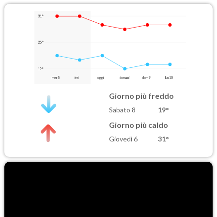
31°
25°
19°
mer 5
ieri
oggi
domani
dom 9
lun 10
Giorno più freddo
Sabato 8
19°
Giorno più caldo
Giovedì 6
31°