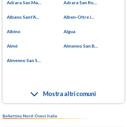
Adrara San Ma...
Adrara San Ro...
Albano Sant'A...
Alben-Oltre i...
Albino
Algua
Almè
Almenno San B...
Almenno San S...
Mostra altri comuni
Bollettino Nord-Ovest Italia