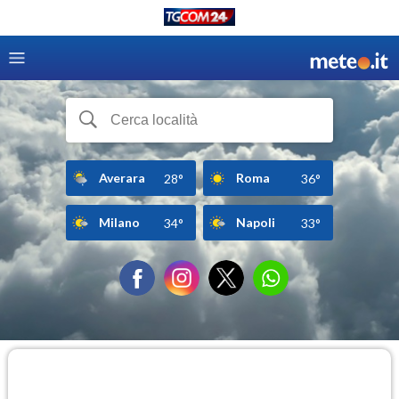
Averara
Roma
28°
36°
Milano
Napoli
34°
33°