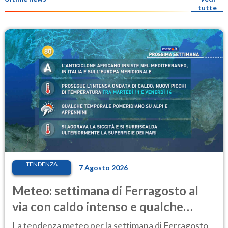
tutte
TENDENZA
7 Agosto 2026
Meteo: settimana di Ferragosto al
via con caldo intenso e qualche
temporale
La tendenza meteo per la settimana di Ferragosto