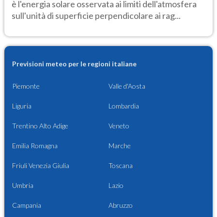
è l'energia solare osservata ai limiti dell'atmosfera
sull'unità di superficie perpendicolare ai rag...
Previsioni meteo per le regioni italiane
Piemonte
Valle d'Aosta
Liguria
Lombardia
Trentino Alto Adige
Veneto
Emilia Romagna
Marche
Friuli Venezia Giulia
Toscana
Umbria
Lazio
Campania
Abruzzo