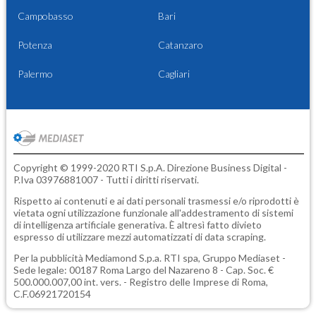
Campobasso
Bari
Potenza
Catanzaro
Palermo
Cagliari
Copyright © 1999-2020 RTI S.p.A. Direzione Business Digital -
P.Iva 03976881007 - Tutti i diritti riservati.
Rispetto ai contenuti e ai dati personali trasmessi e/o riprodotti è
vietata ogni utilizzazione funzionale all'addestramento di sistemi
di intelligenza artificiale generativa. È altresì fatto divieto
espresso di utilizzare mezzi automatizzati di data scraping.
Per la pubblicità
Mediamond S.p.a.
RTI spa, Gruppo Mediaset -
Sede legale: 00187 Roma Largo del Nazareno 8 - Cap. Soc. €
500.000.007,00 int. vers. - Registro delle Imprese di Roma,
C.F.06921720154