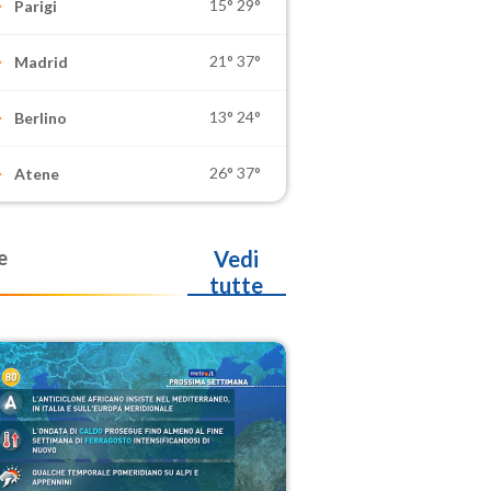
15°
29°
Parigi
21°
37°
Madrid
13°
24°
Berlino
26°
37°
Atene
e
Vedi
tutte