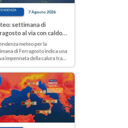
TENDENZA
7 Agosto 2026
eo: settimana di
ragosto al via con caldo
enso e qualche temporale
tendenza meteo per la
imana di Ferragosto indica una
a impennata della calura tra
 14 agosto, con nuovi rialzi
he al Nord.