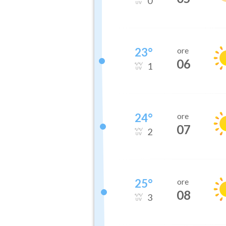
0
23
°
ore
06
1
24
°
ore
07
2
25
°
ore
08
3