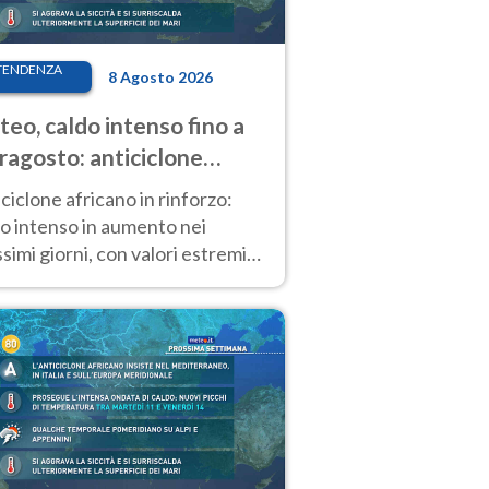
TENDENZA
8 Agosto 2026
eo, caldo intenso fino a
ragosto: anticiclone
icano ancora
ciclone africano in rinforzo:
tagonista
o intenso in aumento nei
simi giorni, con valori estremi
so Ferragosto su gran parte
alia