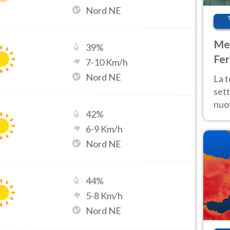
Nord NE
Met
39
%
Fer
7
-
10
Km/h
int
Nord NE
La 
sett
nuov
42
%
11 e
6
-
9
Km/h
anc
Nord NE
44
%
5
-
8
Km/h
Nord NE