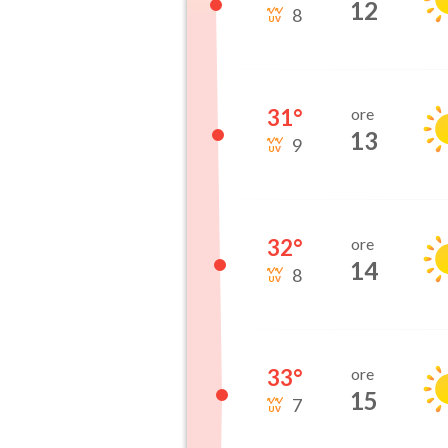
12
8
31
°
ore
13
9
32
°
ore
14
8
33
°
ore
15
7