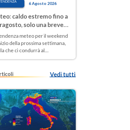
TENDENZA
6 Agosto 2026
eo: caldo estremo fino a
ragosto, solo una breve
sa. Ecco dove
tendenza meteo per il weekend
inizio della prossima settimana,
la che ci condurrà al
ragosto, vede ancora
perature molto elevate
rticoli
Vedi tutti