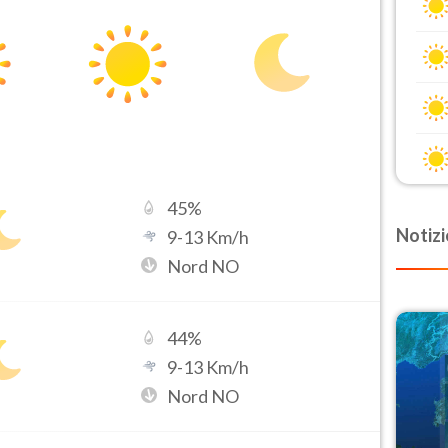
45
%
Notizi
9
-
13
Km/h
Nord NO
44
%
9
-
13
Km/h
Nord NO