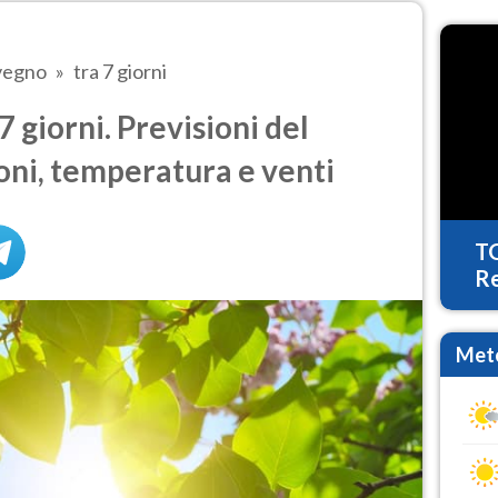
vegno
tra 7 giorni
 giorni. Previsioni del
oni, temperatura e venti
T
Re
Mete