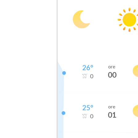
26
°
ore
00
0
25
°
ore
01
0