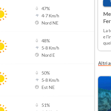
47
%
Met
4
-
7
Km/h
Fer
Nord NE
pau
La 
e l'
48
%
quel
5
-
8
Km/h
Fer
Nord E
tem
Altri a
50
%
5
-
8
Km/h
Est NE
51
%