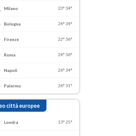
23°
34°
Milano
24°
34°
Bologna
22°
36°
Firenze
24°
36°
Roma
26°
34°
Napoli
26°
31°
Palermo
o città europee
13°
25°
Londra