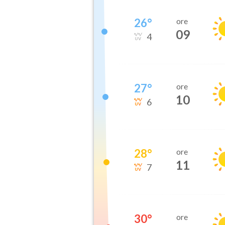
26
°
ore
09
4
27
°
ore
10
6
28
°
ore
11
7
30
°
ore