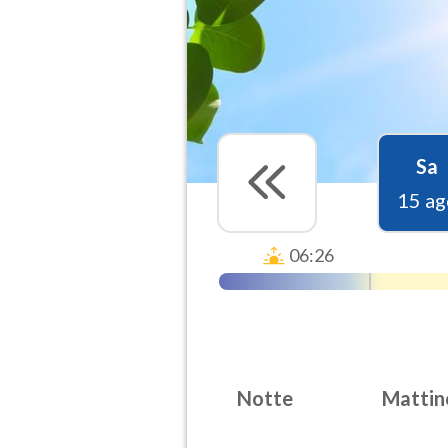
Sa
15 ag
06:26
Notte
Mattin