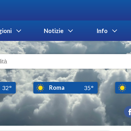
ioni
Notizie
Info
Roma
32°
35°