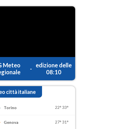
G Meteo
edizione delle
-
gionale
08:10
o città italiane
22°
33°
Torino
27°
31°
Genova