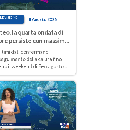
REVISIONE
8 Agosto 2026
eo, la quarta ondata di
ore persiste con massime
pre molto elevate
ultimi dati confermano il
eguimento della calura fino
eno il weekend di Ferragosto,
 tendenza a una nuova
nsificazione prossima
timana