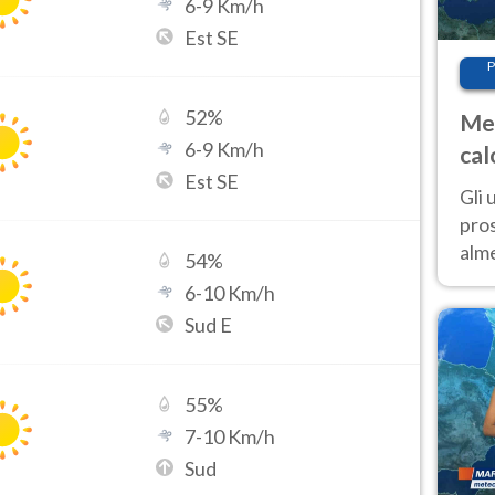
6
-
9
Km/h
Est SE
P
52
%
Met
6
-
9
Km/h
cal
Est SE
sem
Gli 
pros
alm
54
%
con
6
-
10
Km/h
inte
Sud E
set
55
%
7
-
10
Km/h
Sud