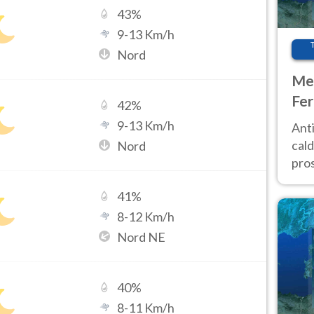
43
%
9
-
13
Km/h
Nord
Met
Fer
42
%
afr
9
-
13
Km/h
Anti
pro
cald
Nord
pros
ver
41
%
d’It
8
-
12
Km/h
Nord NE
40
%
8
-
11
Km/h