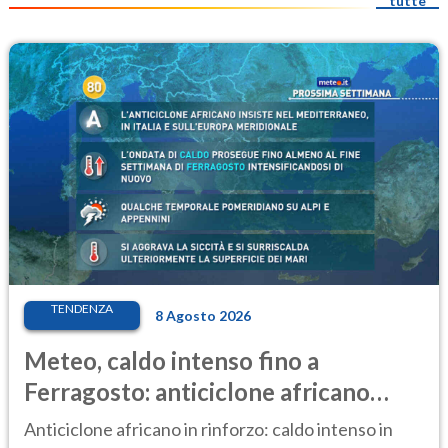
tutte
TENDENZA
8 Agosto 2026
Meteo, caldo intenso fino a
Ferragosto: anticiclone africano
ancora protagonista
Anticiclone africano in rinforzo: caldo intenso in