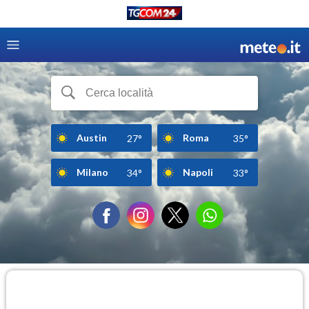
Austin
Roma
27°
35°
Milano
Napoli
34°
33°