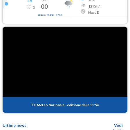
18
°
00
12
Km/h
0
Nord E
debole
(
0.6mm
-
49
%)
TG Meteo Nazionale
-
edizione delle 11:56
Ultime news
Vedi