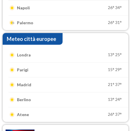
26°
34°
Napoli
26°
31°
Palermo
Meteo città europee
13°
25°
Londra
15°
29°
Parigi
21°
37°
Madrid
13°
24°
Berlino
26°
37°
Atene