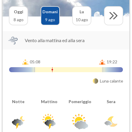
Oggi
Domani
Lu
8 ago
9 ago
10 ago
Vento alla mattina ed alla sera
05:08
19:22
Luna calante
Notte
Mattino
Pomeriggio
Sera