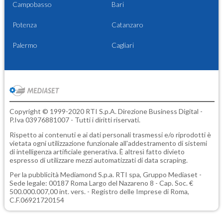
Campobasso
Bari
Potenza
Catanzaro
Palermo
Cagliari
Copyright © 1999-2020 RTI S.p.A. Direzione Business Digital -
P.Iva 03976881007 - Tutti i diritti riservati.
Rispetto ai contenuti e ai dati personali trasmessi e/o riprodotti è
vietata ogni utilizzazione funzionale all'addestramento di sistemi
di intelligenza artificiale generativa. È altresì fatto divieto
espresso di utilizzare mezzi automatizzati di data scraping.
Per la pubblicità
Mediamond S.p.a.
RTI spa, Gruppo Mediaset -
Sede legale: 00187 Roma Largo del Nazareno 8 - Cap. Soc. €
500.000.007,00 int. vers. - Registro delle Imprese di Roma,
C.F.06921720154