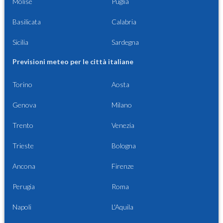
Molise
Puglia
Basilicata
Calabria
Sicilia
Sardegna
Previsioni meteo per le città italiane
Torino
Aosta
Genova
Milano
Trento
Venezia
Trieste
Bologna
Ancona
Firenze
Perugia
Roma
Napoli
L'Aquila