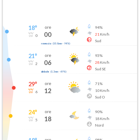
18
°
ore
94
%
00
21
Km/h
0
Sud
rovescio
(
10.8mm
-
94
%)
21
°
ore
93
%
06
28
Km/h
2
Sud SE
debole
(
1.3mm
-
49
%)
29
°
ore
71
%
12
10
Km/h
6
Sud O
24
°
ore
90
%
18
18
Km/h
5
Nord
ore
98
%