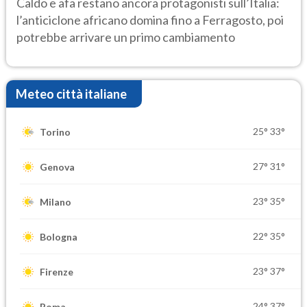
Caldo e afa restano ancora protagonisti sull’Italia:
l’anticiclone africano domina fino a Ferragosto, poi
potrebbe arrivare un primo cambiamento
Meteo città italiane
25°
33°
Torino
27°
31°
Genova
23°
35°
Milano
22°
35°
Bologna
23°
37°
Firenze
24°
37°
Roma