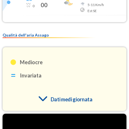
00
5
-
11
Km/h
0
Est SE
Qualità dell'aria Assago
Mediocre
Invariata
Dati medi giornata
O3
100.6
(Ozono)