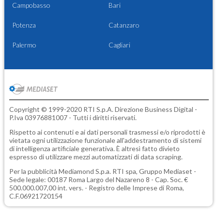
Campobasso
Bari
Potenza
Catanzaro
Palermo
Cagliari
Copyright © 1999-2020 RTI S.p.A. Direzione Business Digital -
P.Iva 03976881007 - Tutti i diritti riservati.
Rispetto ai contenuti e ai dati personali trasmessi e/o riprodotti è
vietata ogni utilizzazione funzionale all'addestramento di sistemi
di intelligenza artificiale generativa. È altresì fatto divieto
espresso di utilizzare mezzi automatizzati di data scraping.
Per la pubblicità
Mediamond S.p.a.
RTI spa, Gruppo Mediaset -
Sede legale: 00187 Roma Largo del Nazareno 8 - Cap. Soc. €
500.000.007,00 int. vers. - Registro delle Imprese di Roma,
C.F.06921720154