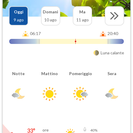
Oggi
Domani
Ma
9 ago
10 ago
11 ago
06:17
20:40
Luna calante
Notte
Mattino
Pomeriggio
Sera
33
°
ore
40
%