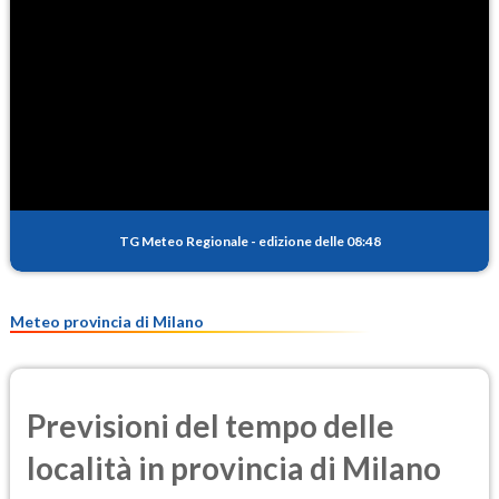
NO2
8.4
(Diossido di azoto)
SO2
1.3
(Anidride solforosa)
PM10
16.1
(Materia particolata)
TG Meteo Regionale
-
edizione delle 08:48
PM25
11.0
(Materia particolata)
Meteo provincia di Milano
Previsioni del tempo delle
località in provincia di Milano