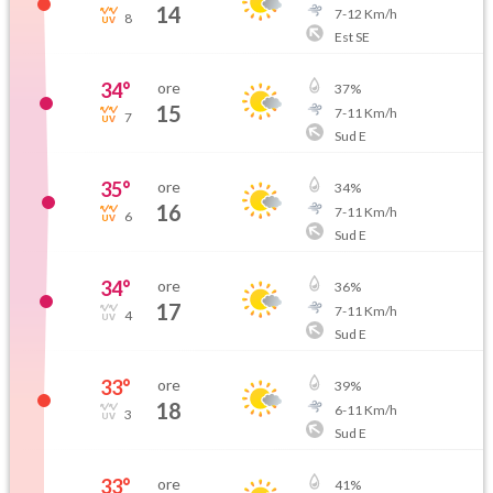
14
7
-
12
Km/h
8
Est SE
34
°
ore
37
%
15
7
-
11
Km/h
7
Sud E
35
°
ore
34
%
16
7
-
11
Km/h
6
Sud E
34
°
ore
36
%
17
7
-
11
Km/h
4
Sud E
33
°
ore
39
%
18
6
-
11
Km/h
3
Sud E
33
°
ore
41
%