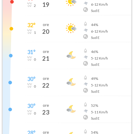
19
6
-
12
Km/h
2
Sud E
32
°
ore
44
%
20
6
-
12
Km/h
1
Sud E
31
°
ore
46
%
21
5
-
12
Km/h
0
Sud E
30
°
ore
49
%
22
5
-
12
Km/h
0
Sud E
30
°
ore
52
%
23
5
-
11
Km/h
0
Sud E
28
°
ore
54
%