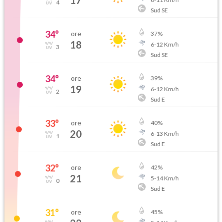
17
4
Sud SE
34
°
ore
37
%
18
6
-
12
Km/h
3
Sud SE
34
°
ore
39
%
19
6
-
12
Km/h
2
Sud E
33
°
ore
40
%
20
6
-
13
Km/h
1
Sud E
32
°
ore
42
%
21
5
-
14
Km/h
0
Sud E
31
°
ore
45
%