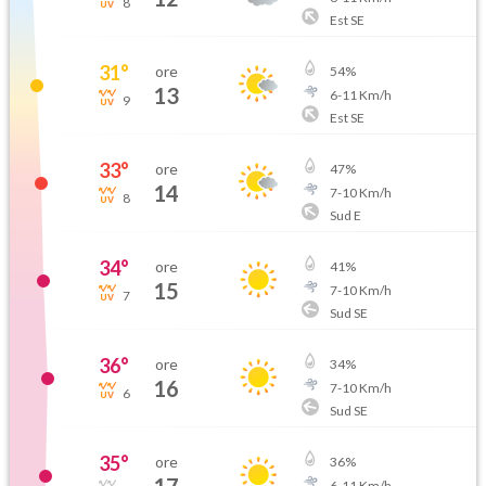
8
Est SE
31
°
ore
54
%
13
6
-
11
Km/h
9
Est SE
33
°
ore
47
%
14
7
-
10
Km/h
8
Sud E
34
°
ore
41
%
15
7
-
10
Km/h
7
Sud SE
36
°
ore
34
%
16
7
-
10
Km/h
6
Sud SE
35
°
ore
36
%
6
-
11
Km/h