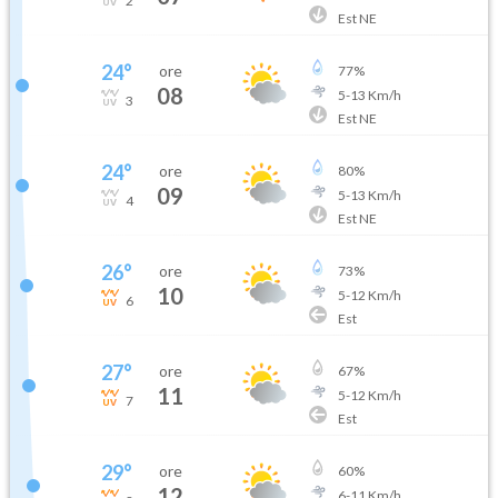
2
Est NE
24
°
ore
77
%
08
5
-
13
Km/h
3
Est NE
24
°
ore
80
%
09
5
-
13
Km/h
4
Est NE
26
°
ore
73
%
10
5
-
12
Km/h
6
Est
27
°
ore
67
%
11
5
-
12
Km/h
7
Est
29
°
ore
60
%
12
6
-
11
Km/h