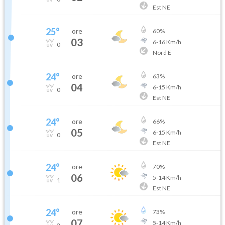
Est NE
25
°
ore
60
%
03
6
-
16
Km/h
0
Nord E
24
°
ore
63
%
04
6
-
15
Km/h
0
Est NE
24
°
ore
66
%
05
6
-
15
Km/h
0
Est NE
24
°
ore
70
%
06
5
-
14
Km/h
1
Est NE
24
°
ore
73
%
07
5
-
14
Km/h