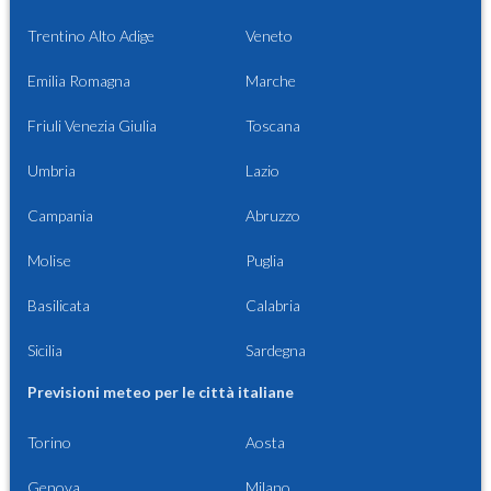
Trentino Alto Adige
Veneto
Emilia Romagna
Marche
Friuli Venezia Giulia
Toscana
Umbria
Lazio
Campania
Abruzzo
Molise
Puglia
Basilicata
Calabria
Sicilia
Sardegna
Previsioni meteo per le città italiane
Torino
Aosta
Genova
Milano