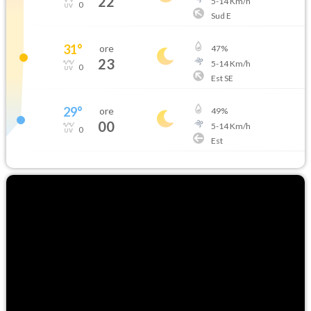
22
5
-
14
Km/h
0
Sud E
31
°
ore
47
%
23
5
-
14
Km/h
0
Est SE
29
°
ore
49
%
00
5
-
14
Km/h
0
Est