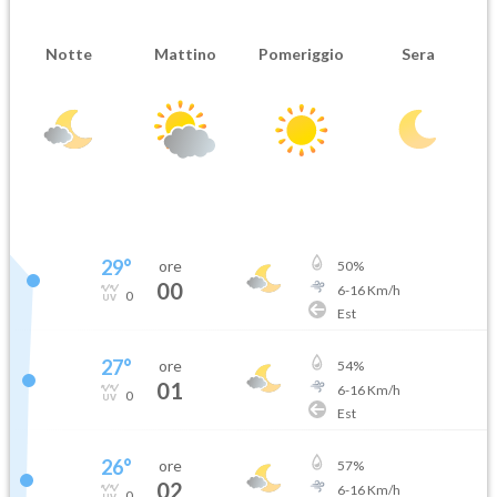
Notte
Mattino
Pomeriggio
Sera
29
°
ore
50
%
00
6
-
16
Km/h
0
Est
27
°
ore
54
%
01
6
-
16
Km/h
0
Est
26
°
ore
57
%
02
6
-
16
Km/h
0