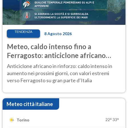
TENDENZA
8 Agosto 2026
Meteo, caldo intenso fino a
Ferragosto: anticiclone africano
ancora protagonista
Anticiclone africano in rinforzo: caldo intenso in
aumento nei prossimi giorni, con valori estremi
verso Ferragosto su gran parte d’Italia
Meteo città italiane
22°
33°
Torino