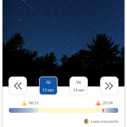
Gi
Ve
13 ago
14 ago
06:21
20:34
Luna crescente