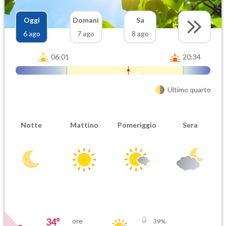
Oggi
Domani
Sa
6 ago
7 ago
8 ago
06:01
20:34
Ultimo quarto
Notte
Mattino
Pomeriggio
Sera
34
°
ore
39
%