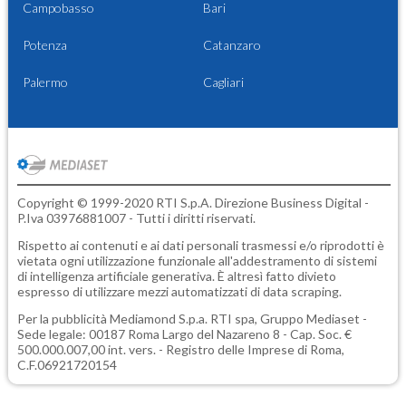
Campobasso
Bari
Potenza
Catanzaro
Palermo
Cagliari
Copyright © 1999-2020 RTI S.p.A. Direzione Business Digital -
P.Iva 03976881007 - Tutti i diritti riservati.
Rispetto ai contenuti e ai dati personali trasmessi e/o riprodotti è
vietata ogni utilizzazione funzionale all'addestramento di sistemi
di intelligenza artificiale generativa. È altresì fatto divieto
espresso di utilizzare mezzi automatizzati di data scraping.
Per la pubblicità
Mediamond S.p.a.
RTI spa, Gruppo Mediaset -
Sede legale: 00187 Roma Largo del Nazareno 8 - Cap. Soc. €
500.000.007,00 int. vers. - Registro delle Imprese di Roma,
C.F.06921720154