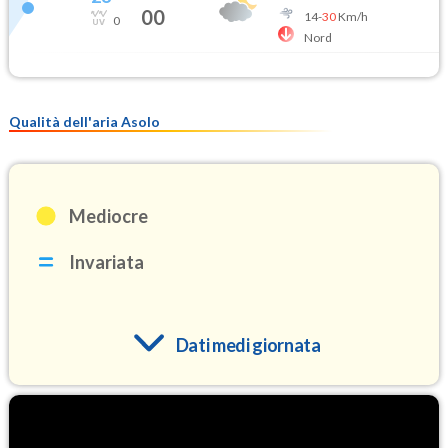
00
14
-
30
Km/h
0
Nord
Qualità dell'aria Asolo
Mediocre
Invariata
Dati medi giornata
O3
99.2
(Ozono)