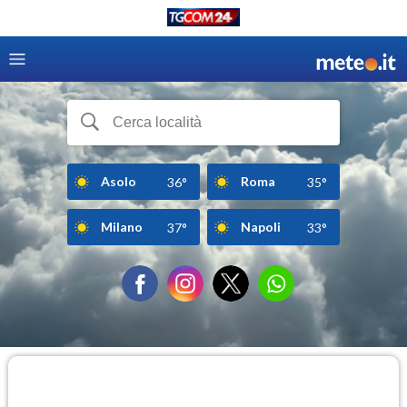
Asolo
Roma
36°
35°
Milano
Napoli
37°
33°