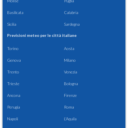
Molise
Puglia
Basilicata
Calabria
Sicilia
Sardegna
Previsioni meteo per le città italiane
Torino
Aosta
Genova
Milano
Trento
Venezia
Trieste
Bologna
Ancona
Firenze
Perugia
Roma
Napoli
L'Aquila