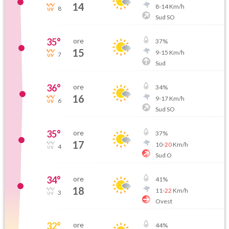
14
8
-
14
Km/h
8
Sud SO
35
°
ore
37
%
15
9
-
15
Km/h
7
Sud
36
°
ore
34
%
16
9
-
17
Km/h
6
Sud SO
35
°
ore
37
%
17
10
-
20
Km/h
4
Sud O
34
°
ore
41
%
18
11
-
22
Km/h
3
Ovest
32
°
ore
44
%