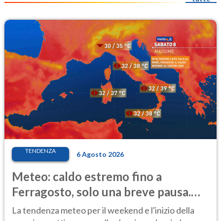
TENDENZA
6 Agosto 2026
Meteo: caldo estremo fino a
Ferragosto, solo una breve pausa.
Ecco dove
La tendenza meteo per il weekend e l'inizio della