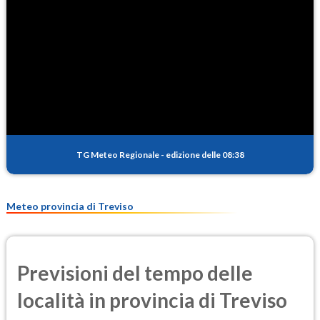
NO2
9.3
(Diossido di azoto)
SO2
0.6
(Anidride solforosa)
PM10
25.2
(Materia particolata)
TG Meteo Regionale
-
edizione delle 08:38
PM25
13.8
(Materia particolata)
Meteo provincia di Treviso
Previsioni del tempo delle
località in provincia di Treviso