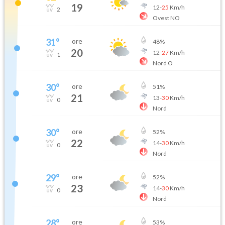
19
12
-
25
Km/h
2
Ovest NO
31
°
ore
48
%
20
12
-
27
Km/h
1
Nord O
30
°
ore
51
%
21
13
-
30
Km/h
0
Nord
30
°
ore
52
%
22
14
-
30
Km/h
0
Nord
29
°
ore
52
%
23
14
-
30
Km/h
0
Nord
28
°
ore
53
%