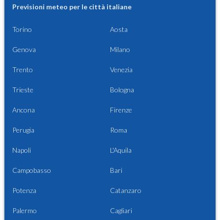
Previsioni meteo per le città italiane
Torino
Aosta
Genova
Milano
Trento
Venezia
Trieste
Bologna
Ancona
Firenze
Perugia
Roma
Napoli
L'Aquila
Campobasso
Bari
Potenza
Catanzaro
Palermo
Cagliari