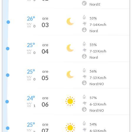
Nord E
26
°
ore
53
%
03
7
-
14
Km/h
0
Nord
25
°
ore
55
%
04
7
-
13
Km/h
0
Nord
25
°
ore
56
%
05
7
-
13
Km/h
0
Nord NO
24
°
ore
57
%
06
6
-
13
Km/h
1
Nord NO
25
°
ore
54
%
07
6
-
13
Km/h