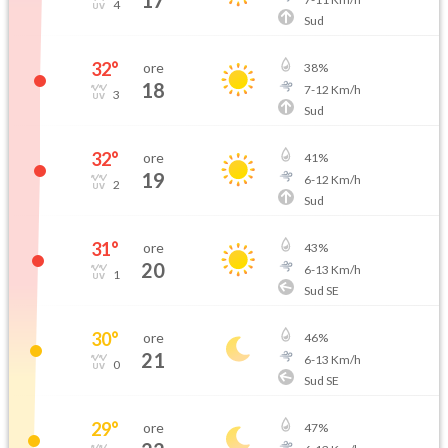
17
4
Sud
32
°
ore
38
%
18
7
-
12
Km/h
3
Sud
32
°
ore
41
%
19
6
-
12
Km/h
2
Sud
31
°
ore
43
%
20
6
-
13
Km/h
1
Sud SE
30
°
ore
46
%
21
6
-
13
Km/h
0
Sud SE
29
°
ore
47
%