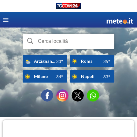
Arzignan...
Roma
33°
35°
Milano
Napoli
34°
33°