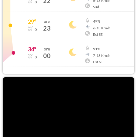
22
6
-
13
Km/h
0
Sud E
29
°
ore
49
%
23
6
-
13
Km/h
0
Est SE
34
°
ore
51
%
00
7
-
13
Km/h
0
Est NE