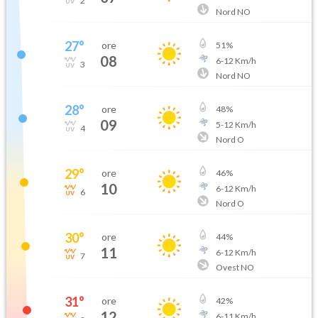
2
Nord NO
27
°
ore
51
%
08
6
-
12
Km/h
3
Nord NO
28
°
ore
48
%
09
5
-
12
Km/h
4
Nord O
29
°
ore
46
%
10
6
-
12
Km/h
6
Nord O
30
°
ore
44
%
11
6
-
12
Km/h
7
Ovest NO
31
°
ore
42
%
12
6
-
11
Km/h