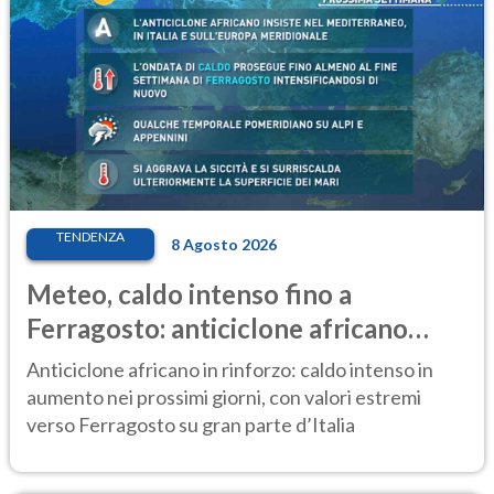
TENDENZA
8 Agosto 2026
Meteo, caldo intenso fino a
Ferragosto: anticiclone africano
ancora protagonista
Anticiclone africano in rinforzo: caldo intenso in
aumento nei prossimi giorni, con valori estremi
verso Ferragosto su gran parte d’Italia