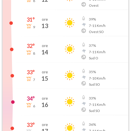
8
Ovest
31
°
ore
39
%
13
7
-
11
Km/h
9
Ovest SO
32
°
ore
37
%
14
7
-
11
Km/h
8
Sud O
33
°
ore
35
%
15
7
-
10
Km/h
7
Sud SO
34
°
ore
33
%
16
7
-
11
Km/h
6
Sud SO
33
°
ore
36
%
7
-
11
Km/h