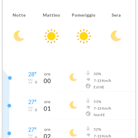
Notte
Mattino
Pomeriggio
Sera
28
°
ore
50
%
00
7
-
13
Km/h
0
Est NE
27
°
ore
51
%
01
7
-
13
Km/h
0
Nord E
27
°
ore
52
%
02
7
-
13
Km/h
0