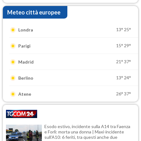
Meteo città europee
13°
25°
Londra
15°
29°
Parigi
21°
37°
Madrid
13°
24°
Berlino
26°
37°
Atene
Esodo estivo, incidente sulla A14 tra Faenza
e Forlì: morta una donna | Maxi-incidente
sull'A10: 6 feriti, tra questi anche due