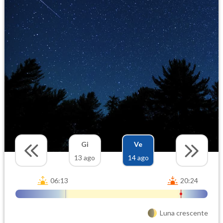
Gi
Ve
13 ago
14 ago
06:13
20:24
Luna crescente