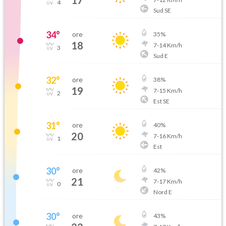
17
4
Sud SE
34
°
ore
35
%
18
7
-
14
Km/h
3
Sud E
32
°
ore
38
%
19
7
-
15
Km/h
2
Est SE
31
°
ore
40
%
20
7
-
16
Km/h
1
Est
30
°
ore
42
%
21
7
-
17
Km/h
0
Nord E
30
°
ore
43
%