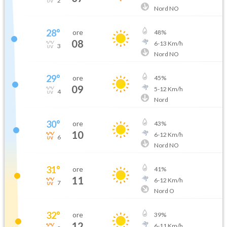
2
Nord NO
28
°
ore
48
%
08
6
-
13
Km/h
3
Nord NO
29
°
ore
45
%
09
5
-
12
Km/h
4
Nord
30
°
ore
43
%
10
6
-
12
Km/h
6
Nord NO
31
°
ore
41
%
11
6
-
12
Km/h
7
Nord O
32
°
ore
39
%
12
6
-
11
Km/h