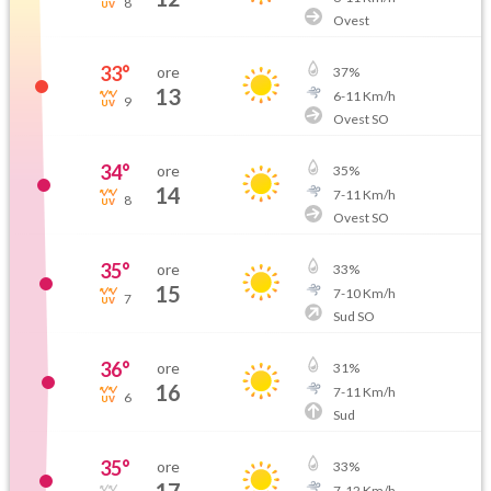
8
Ovest
33
°
ore
37
%
13
6
-
11
Km/h
9
Ovest SO
34
°
ore
35
%
14
7
-
11
Km/h
8
Ovest SO
35
°
ore
33
%
15
7
-
10
Km/h
7
Sud SO
36
°
ore
31
%
16
7
-
11
Km/h
6
Sud
35
°
ore
33
%
7
-
12
Km/h