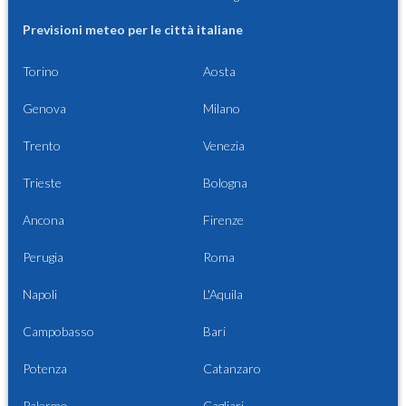
Previsioni meteo per le città italiane
Torino
Aosta
Genova
Milano
Trento
Venezia
Trieste
Bologna
Ancona
Firenze
Perugia
Roma
Napoli
L'Aquila
Campobasso
Bari
Potenza
Catanzaro
Palermo
Cagliari