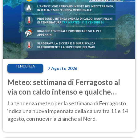
TENDENZA
7 Agosto 2026
Meteo: settimana di Ferragosto al
via con caldo intenso e qualche
temporale
La tendenza meteo per la settimana di Ferragosto
indica una nuova impennata della calura tra 11 e 14
agosto, con nuovi rialzi anche al Nord.