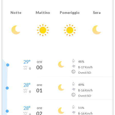
Notte
Mattino
Pomeriggio
Sera
29
°
ore
48
%
00
8
-
17
Km/h
0
Ovest SO
28
°
ore
49
%
01
8
-
16
Km/h
0
Ovest SO
28
°
ore
51
%
02
8
-
16
Km/h
0