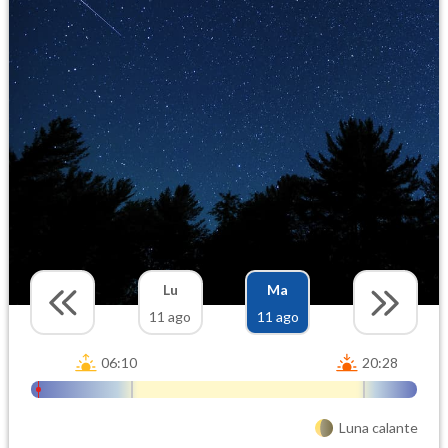
Lu
Ma
11 ago
11 ago
06:10
20:28
Luna calante