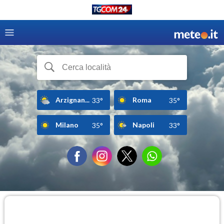
Arzignan...
Roma
33°
35°
Milano
Napoli
35°
33°