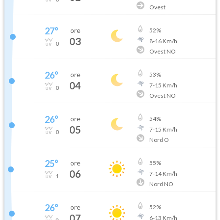
Ovest
27
°
ore
52
%
03
8
-
16
Km/h
0
Ovest NO
26
°
ore
53
%
04
7
-
15
Km/h
0
Ovest NO
26
°
ore
54
%
05
7
-
15
Km/h
0
Nord O
25
°
ore
55
%
06
7
-
14
Km/h
1
Nord NO
26
°
ore
52
%
07
6
-
13
Km/h