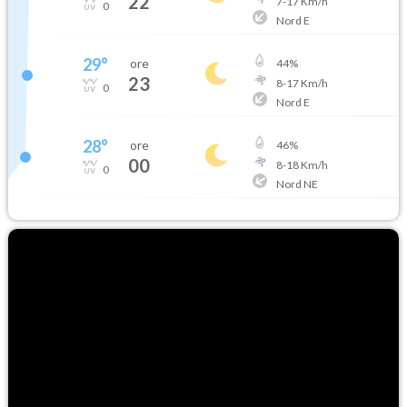
22
7
-
17
Km/h
0
Nord E
29
°
ore
44
%
23
8
-
17
Km/h
0
Nord E
28
°
ore
46
%
00
8
-
18
Km/h
0
Nord NE