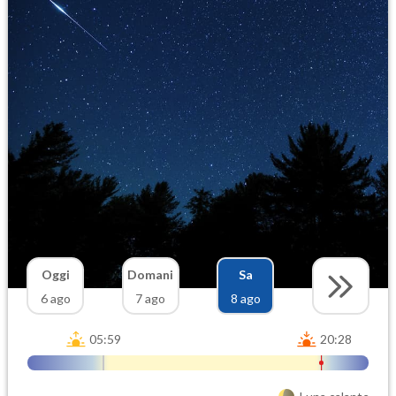
Oggi
Domani
Sa
6 ago
7 ago
8 ago
05:59
20:28