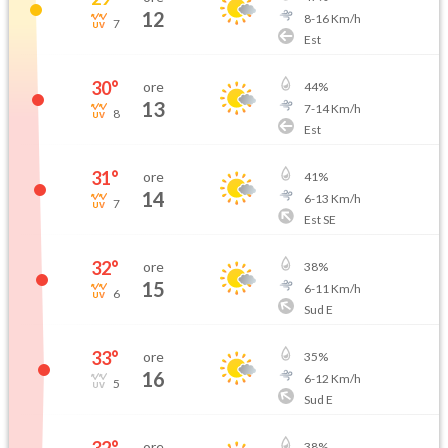
12
8
-
16
Km/h
7
Est
30
°
ore
44
%
13
7
-
14
Km/h
8
Est
31
°
ore
41
%
14
6
-
13
Km/h
7
Est SE
32
°
ore
38
%
15
6
-
11
Km/h
6
Sud E
33
°
ore
35
%
16
6
-
12
Km/h
5
Sud E
ore
38
%