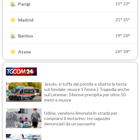
15°
23°
Parigi
21°
35°
Madrid
19°
26°
Berlino
26°
34°
Atene
Jesolo, si tuffa dal pontile e sbatte la testa
sul fondale: muore 17enne | Tragedia anche
sul Latemar: 14enne precipita per oltre 50
metri e muore
Udine, vendono limonata in strada per
comprarsi il motorino: tre ragazzini
denunciati da un passante