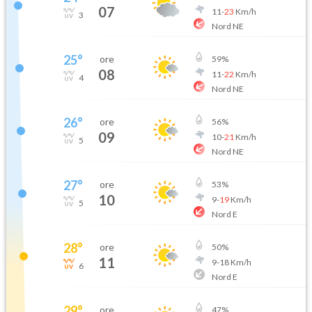
07
11
-
23
Km/h
3
Nord NE
25
°
ore
59
%
08
11
-
22
Km/h
4
Nord NE
26
°
ore
56
%
09
10
-
21
Km/h
5
Nord NE
27
°
ore
53
%
10
9
-
19
Km/h
5
Nord E
28
°
ore
50
%
11
9
-
18
Km/h
6
Nord E
29
°
ore
47
%