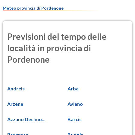
5.1
(Materia particolata)
Meteo provincia di Pordenone
Previsioni del tempo delle
località in provincia di
Pordenone
Andreis
Arba
Arzene
Aviano
Azzano Decimo...
Barcis
Brugnera
Budoia