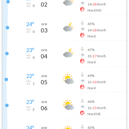
02
14
-
28
Km/h
0
Nord NO
24
°
ore
65
%
03
14
-
28
Km/h
0
Nord
23
°
ore
67
%
04
13
-
27
Km/h
0
Nord
22
°
ore
69
%
05
13
-
26
Km/h
1
Nord
23
°
ore
66
%
06
12
-
25
Km/h
2
Nord NE
24
°
ore
63
%