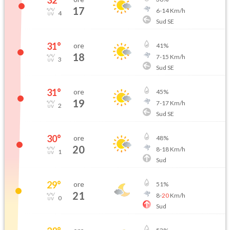
32
°
17
6
-
14
Km/h
4
Sud SE
31
°
ore
41
%
18
7
-
15
Km/h
3
Sud SE
31
°
ore
45
%
19
7
-
17
Km/h
2
Sud SE
30
°
ore
48
%
20
8
-
18
Km/h
1
Sud
29
°
ore
51
%
21
8
-
20
Km/h
0
Sud