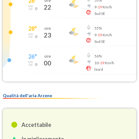
28
°
ore
53
%
22
9
-
19
Km/h
0
Sud SE
28
°
ore
55
%
23
9
-
19
Km/h
0
Sud SE
26
°
ore
56
%
00
10
-
19
Km/h
0
Nord
Qualità dell'aria Arzene
Accettabile