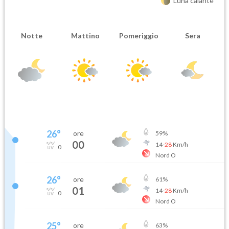
Luna calante
Notte
Mattino
Pomeriggio
Sera
26
°
ore
59
%
00
14
-
28
Km/h
0
Nord O
26
°
ore
61
%
01
14
-
28
Km/h
0
Nord O
25
°
ore
63
%