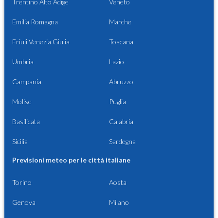
Trentino Alto Adige
Veneto
Emilia Romagna
Marche
Friuli Venezia Giulia
Toscana
Umbria
Lazio
Campania
Abruzzo
Molise
Puglia
Basilicata
Calabria
Sicilia
Sardegna
Previsioni meteo per le città italiane
Torino
Aosta
Genova
Milano