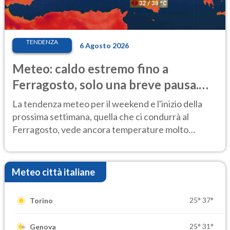
TENDENZA
6 Agosto 2026
Meteo: caldo estremo fino a
Ferragosto, solo una breve pausa.
Ecco dove
La tendenza meteo per il weekend e l'inizio della
prossima settimana, quella che ci condurrà al
Ferragosto, vede ancora temperature molto
elevate
Meteo città italiane
25°
37°
Torino
25°
31°
Genova