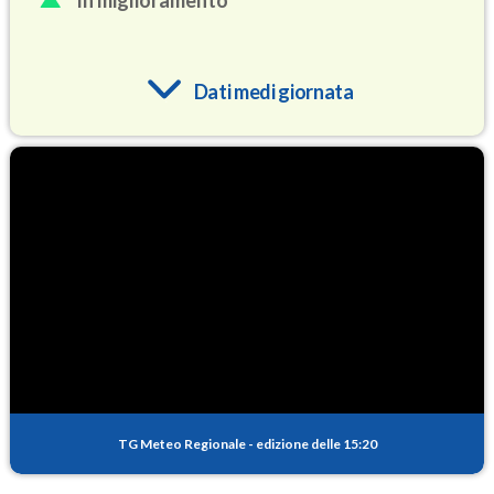
In miglioramento
Dati medi giornata
O3
75.3
(Ozono)
NO2
2.5
(Diossido di azoto)
SO2
0.2
(Anidride solforosa)
PM10
7.6
(Materia particolata)
TG Meteo Regionale
-
edizione delle 15:20
PM25