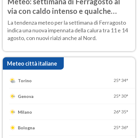
Meteo: settimana di Ferragosto al
via con caldo intenso e qualche
temporale
La tendenza meteo per la settimana di Ferragosto
indica una nuova impennata della calura tra 11 e 14
agosto, con nuovi rialzi anche al Nord.
Meteo città italiane
25°
34°
Torino
25°
30°
Genova
26°
35°
Milano
25°
36°
Bologna