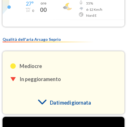
27
°
ore
55
%
00
6
-
12
Km/h
0
Nord E
Qualità dell'aria Arsago Seprio
Mediocre
In peggioramento
Dati medi giornata
O3