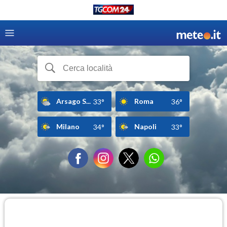
Arsago S...
Roma
33°
36°
Milano
Napoli
34°
33°