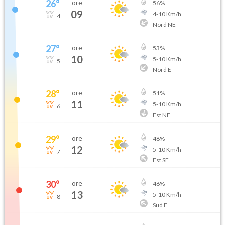
26
°
ore
56
%
09
4
-
10
Km/h
4
Nord NE
27
°
ore
53
%
10
5
-
10
Km/h
5
Nord E
28
°
ore
51
%
11
5
-
10
Km/h
6
Est NE
29
°
ore
48
%
12
5
-
10
Km/h
7
Est SE
30
°
ore
46
%
13
5
-
10
Km/h
8
Sud E