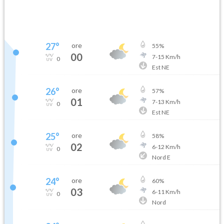
27
°
ore
55
%
00
7
-
15
Km/h
0
Est NE
26
°
ore
57
%
01
7
-
13
Km/h
0
Est NE
25
°
ore
58
%
02
6
-
12
Km/h
0
Nord E
24
°
ore
60
%
03
6
-
11
Km/h
0
Nord