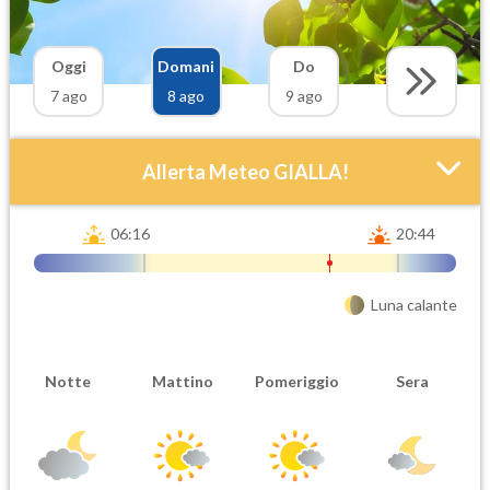
Oggi
Domani
Do
7 ago
8 ago
9 ago
Allerta Meteo GIALLA!
06:16
20:44
Luna calante
Attendibilità
Urgenza
Notte
Mattino
Pomeriggio
Sera
Probabile
Ordinaria
Orario inizio
Ora fine
08-08T
08-08T