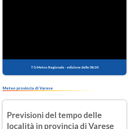
97.0
(Ozono)
NO2
7.6
(Diossido di azoto)
SO2
0.9
(Anidride solforosa)
PM10
14.2
(Materia particolata)
TG Meteo Regionale
-
edizione delle 08:30
PM25
10.0
(Materia particolata)
Meteo provincia di Varese
Previsioni del tempo delle
località in provincia di Varese