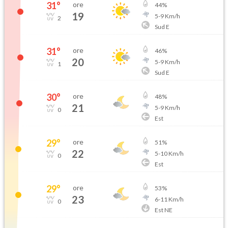
31
°
ore
44
%
19
5
-
9
Km/h
2
Sud E
31
°
ore
46
%
20
5
-
9
Km/h
1
Sud E
30
°
ore
48
%
21
5
-
9
Km/h
0
Est
29
°
ore
51
%
22
5
-
10
Km/h
0
Est
29
°
ore
53
%
23
6
-
11
Km/h
0
Est NE