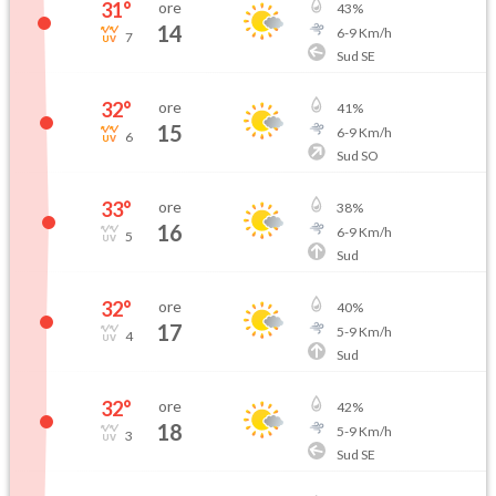
31
°
ore
43
%
14
6
-
9
Km/h
7
Sud SE
32
°
ore
41
%
15
6
-
9
Km/h
6
Sud SO
33
°
ore
38
%
16
6
-
9
Km/h
5
Sud
32
°
ore
40
%
17
5
-
9
Km/h
4
Sud
32
°
ore
42
%
18
5
-
9
Km/h
3
Sud SE