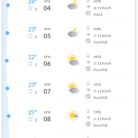
24
°
ore
62
%
04
6
-
11
Km/h
0
Nord
23
°
ore
64
%
05
5
-
11
Km/h
0
Nord NE
22
°
ore
66
%
06
5
-
11
Km/h
1
Nord NE
23
°
ore
63
%
07
5
-
11
Km/h
2
Nord NE
25
°
ore
59
%
08
5
-
11
Km/h
3
Nord NE