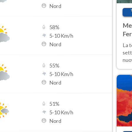
Nord
Met
58
%
Fer
5
-
10
Km/h
int
Nord
La 
sett
nuov
55
%
11 e
5
-
10
Km/h
anc
Nord
51
%
5
-
10
Km/h
Nord