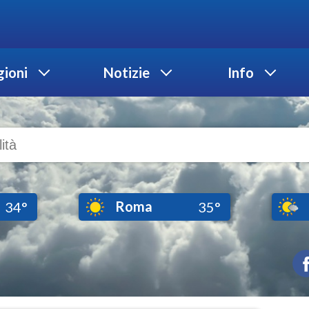
ioni
Notizie
Info
Roma
34°
35°