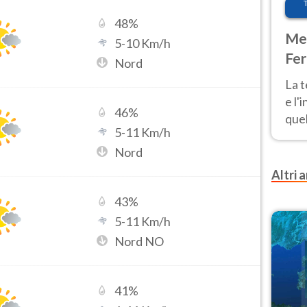
48
%
Met
5
-
10
Km/h
Fer
Nord
pau
La 
e l'
46
%
quel
5
-
11
Km/h
Fer
Nord
tem
Altri a
43
%
5
-
11
Km/h
Nord NO
41
%