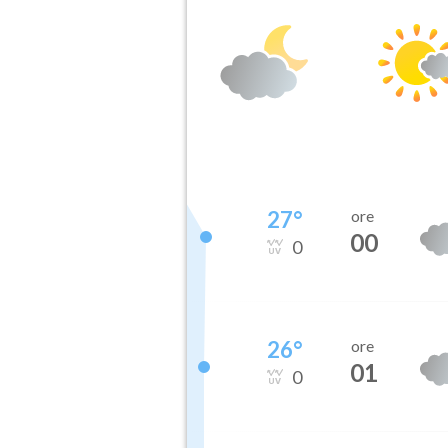
27
°
ore
00
0
26
°
ore
01
0