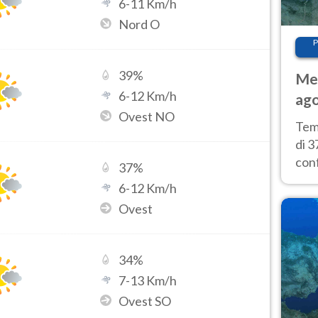
6
-
11
Km/h
Nord O
P
39
%
Met
6
-
12
Km/h
ago
Ovest NO
tem
Tem
di 3
con
37
%
calu
6
-
12
Km/h
wee
Ovest
34
%
7
-
13
Km/h
Ovest SO