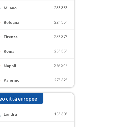
23°
35°
Milano
22°
35°
Bologna
23°
37°
Firenze
25°
35°
Roma
26°
34°
Napoli
27°
32°
Palermo
o città europee
15°
30°
Londra