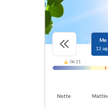
Me
12 ag
06:21
Notte
Mattin