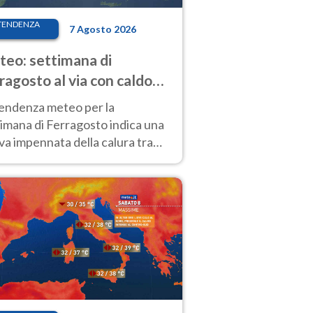
TENDENZA
7 Agosto 2026
eo: settimana di
ragosto al via con caldo
enso e qualche temporale
tendenza meteo per la
imana di Ferragosto indica una
a impennata della calura tra
 14 agosto, con nuovi rialzi
he al Nord.