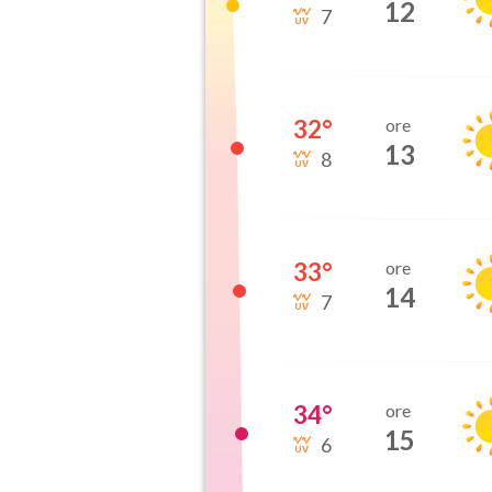
12
7
32
°
ore
13
8
33
°
ore
14
7
34
°
ore
15
6