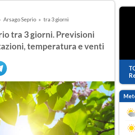
Arsago Seprio
tra 3 giorni
o tra 3 giorni. Previsioni
tazioni, temperatura e venti
T
Re
Mete