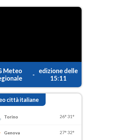
G Meteo
edizione delle
-
gionale
15:11
o città italiane
26°
31°
Torino
27°
32°
Genova