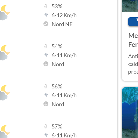
53
%
6
-
12
Km/h
Nord NE
Met
Fer
54
%
afr
6
-
11
Km/h
Anti
pro
cald
Nord
pros
ver
56
%
d’It
6
-
11
Km/h
Nord
57
%
6
-
11
Km/h