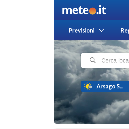
Previsioni
Reg
Arsago S...