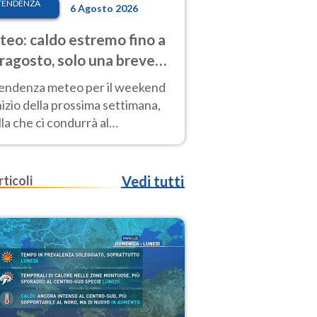
TENDENZA
6 Agosto 2026
eo: caldo estremo fino a
ragosto, solo una breve
sa. Ecco dove
tendenza meteo per il weekend
inizio della prossima settimana,
la che ci condurrà al
ragosto, vede ancora
perature molto elevate
rticoli
Vedi tutti