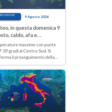
REVISIONE
9 Agosto 2026
eo, in questa domenica 9
sto, caldo, afa e
porali di calore
perature massime con punte
7-39 gradi al Centro-Sud. Si
ferma il proseguimento della
ra fino almeno a tutto il
kend di Ferragosto