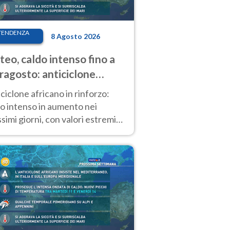
TENDENZA
8 Agosto 2026
eo, caldo intenso fino a
ragosto: anticiclone
icano ancora
ciclone africano in rinforzo:
tagonista
o intenso in aumento nei
simi giorni, con valori estremi
so Ferragosto su gran parte
alia