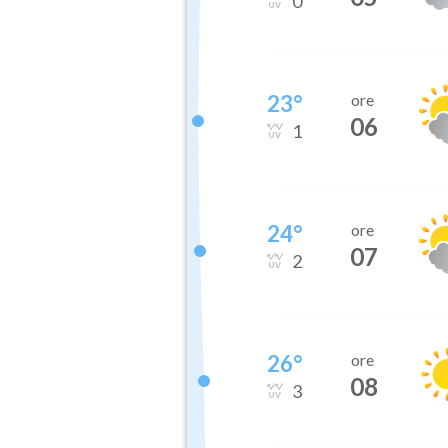
0
23
°
ore
06
1
24
°
ore
07
2
26
°
ore
08
3