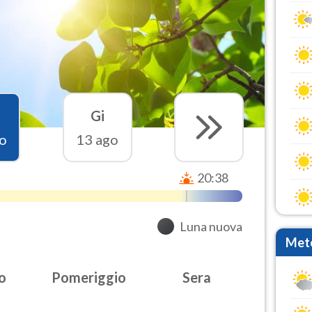
Gi
o
13 ago
20:38
Luna nuova
Mete
o
Pomeriggio
Sera