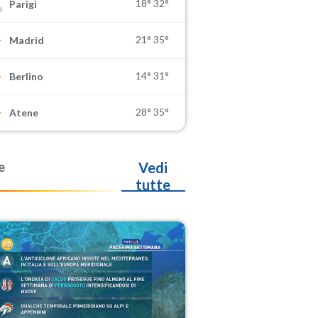
18°
32°
Parigi
21°
35°
Madrid
14°
31°
Berlino
28°
35°
Atene
e
Vedi
tutte