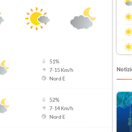
51
%
Notizi
7
-
15
Km/h
Nord E
52
%
7
-
14
Km/h
Nord E