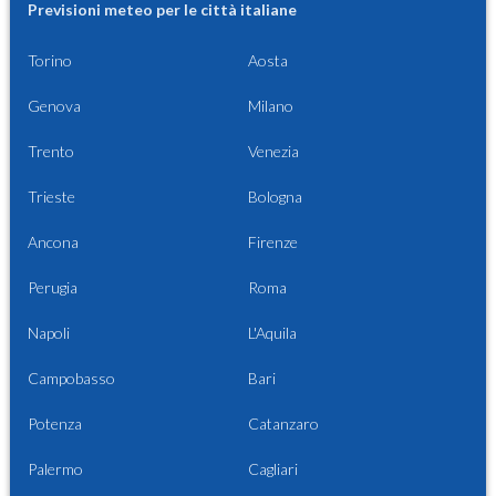
Previsioni meteo per le città italiane
Torino
Aosta
Genova
Milano
Trento
Venezia
Trieste
Bologna
Ancona
Firenze
Perugia
Roma
Napoli
L'Aquila
Campobasso
Bari
Potenza
Catanzaro
Palermo
Cagliari