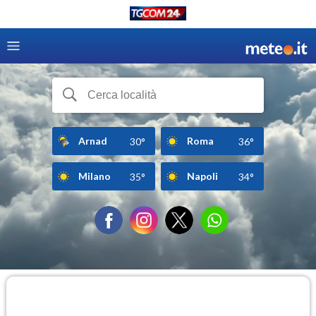
Arnad
Roma
30°
36°
Milano
Napoli
35°
34°