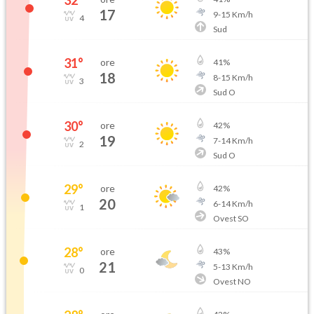
32
°
17
9
-
15
Km/h
4
Sud
31
°
ore
41
%
18
8
-
15
Km/h
3
Sud O
30
°
ore
42
%
19
7
-
14
Km/h
2
Sud O
29
°
ore
42
%
20
6
-
14
Km/h
1
Ovest SO
28
°
ore
43
%
21
5
-
13
Km/h
0
Ovest NO