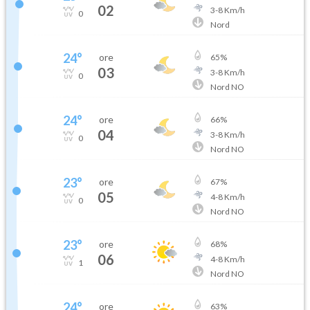
02
3
-
8
Km/h
0
Nord
24
°
ore
65
%
03
3
-
8
Km/h
0
Nord NO
24
°
ore
66
%
04
3
-
8
Km/h
0
Nord NO
23
°
ore
67
%
05
4
-
8
Km/h
0
Nord NO
23
°
ore
68
%
06
4
-
8
Km/h
1
Nord NO
24
°
ore
63
%