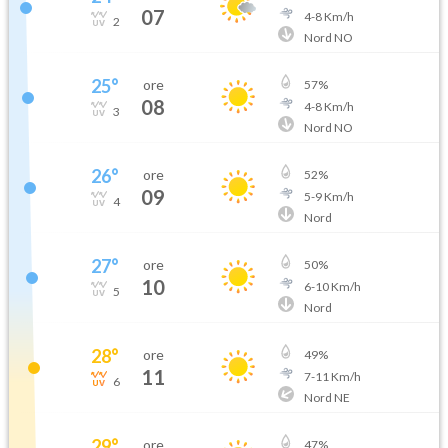
07
4
-
8
Km/h
2
Nord NO
25
°
ore
57
%
08
4
-
8
Km/h
3
Nord NO
26
°
ore
52
%
09
5
-
9
Km/h
4
Nord
27
°
ore
50
%
10
6
-
10
Km/h
5
Nord
28
°
ore
49
%
11
7
-
11
Km/h
6
Nord NE
29
°
ore
47
%