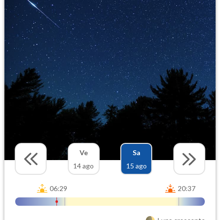
Ve
Sa
14 ago
15 ago
06:29
20:37