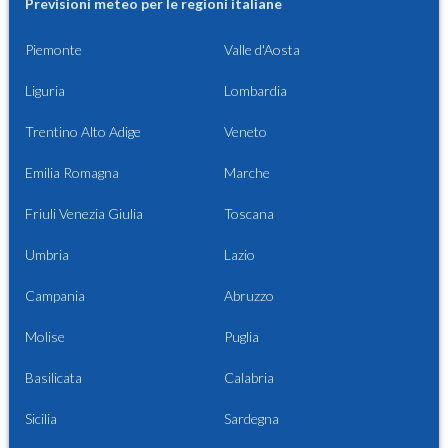
Previsioni meteo per le regioni italiane
Piemonte
Valle d'Aosta
Liguria
Lombardia
Trentino Alto Adige
Veneto
Emilia Romagna
Marche
Friuli Venezia Giulia
Toscana
Umbria
Lazio
Campania
Abruzzo
Molise
Puglia
Basilicata
Calabria
Sicilia
Sardegna