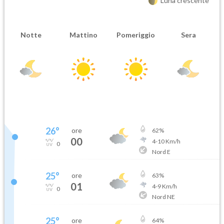
Luna crescente
Notte
Mattino
Pomeriggio
Sera
26
°
ore
62
%
00
4
-
10
Km/h
0
Nord E
25
°
ore
63
%
01
4
-
9
Km/h
0
Nord NE
25
°
ore
64
%