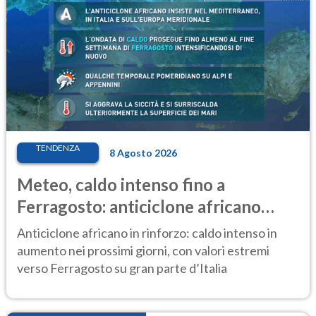
TENDENZA
8 Agosto 2026
Meteo, caldo intenso fino a
Ferragosto: anticiclone africano
ancora protagonista
Anticiclone africano in rinforzo: caldo intenso in
aumento nei prossimi giorni, con valori estremi
verso Ferragosto su gran parte d’Italia