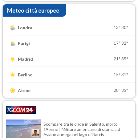
Meteo città europee
13°
30°
Londra
17°
32°
Parigi
21°
35°
Madrid
15°
31°
Berlino
28°
35°
Atene
Scompare tra le onde in Salento, morto
19enne | Militare americano di stanza ad
Aviano annega nel lago di Barcis