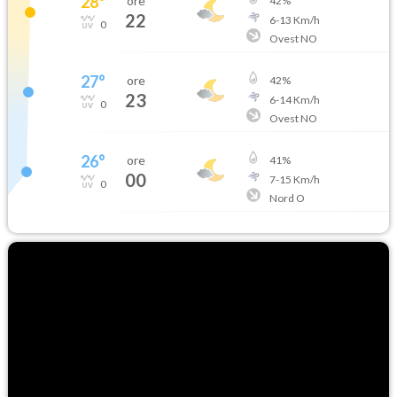
28
°
ore
42
%
22
6
-
13
Km/h
0
Ovest NO
27
°
ore
42
%
23
6
-
14
Km/h
0
Ovest NO
26
°
ore
41
%
00
7
-
15
Km/h
0
Nord O