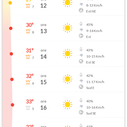
12
8
-
13
Km/h
7
Est NE
30
°
ore
45
%
13
9
-
14
Km/h
8
Est
31
°
ore
43
%
14
10
-
15
Km/h
7
Est SE
32
°
ore
42
%
15
11
-
17
Km/h
6
Sud E
33
°
ore
40
%
16
10
-
16
Km/h
5
Sud SE
ore
41
%