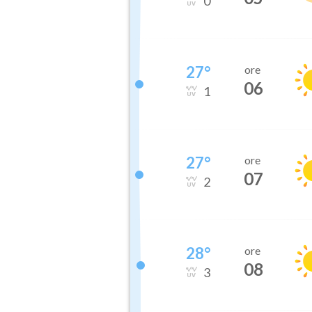
0
27
°
ore
06
1
27
°
ore
07
2
28
°
ore
08
3