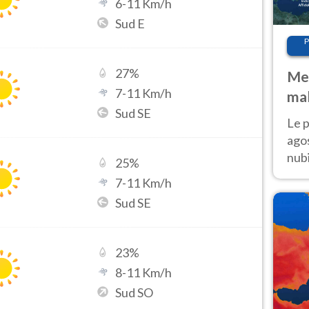
6
-
11
Km/h
Sud E
P
27
%
Met
7
-
11
Km/h
mal
Sud SE
fin
Le p
agos
nubi
25
%
Cen
7
-
11
Km/h
mol
Sud SE
23
%
8
-
11
Km/h
Sud SO