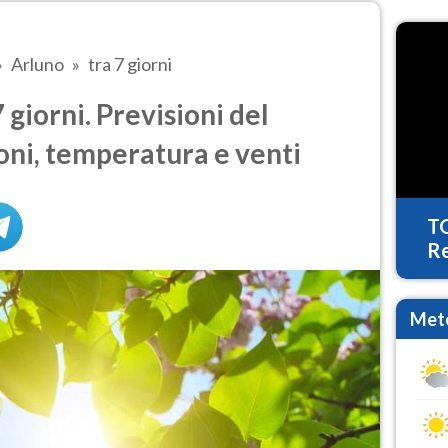
Arluno
tra 7 giorni
giorni. Previsioni del
oni, temperatura e venti
T
Re
Mete