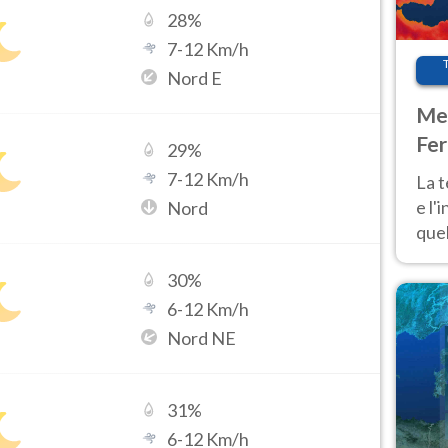
28
%
7
-
12
Km/h
Nord E
Met
Fer
29
%
pau
7
-
12
Km/h
La 
e l'
Nord
quel
Fer
30
%
tem
6
-
12
Km/h
Nord NE
31
%
6
-
12
Km/h