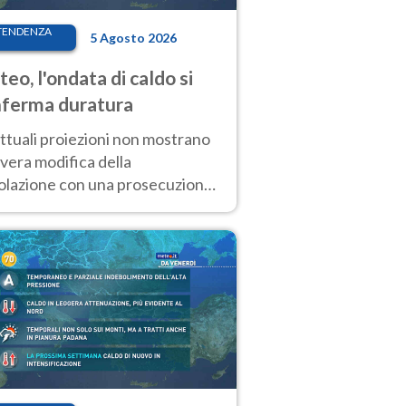
TENDENZA
5 Agosto 2026
eo, l'ondata di caldo si
ferma duratura
ttuali proiezioni non mostrano
vera modifica della
colazione con una prosecuzione
caldo fuori scala per molti
ni, compresa la settimana di
ragosto