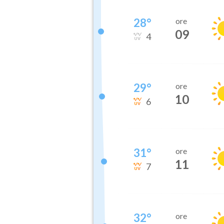
28
°
ore
09
4
29
°
ore
10
6
31
°
ore
11
7
32
°
ore