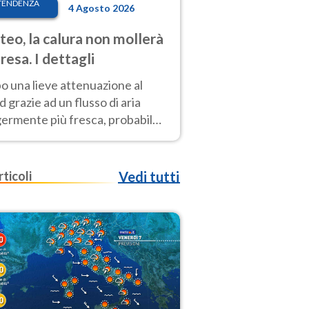
TENDENZA
4 Agosto 2026
eo, la calura non mollerà
presa. I dettagli
o una lieve attenuazione al
 grazie ad un flusso di aria
germente più fresca, probabile
o rinforzo dell’anticiclone
icano entro Ferragosto
rticoli
Vedi tutti