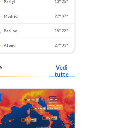
13°
25°
Parigi
22°
37°
Madrid
15°
22°
Berlino
27°
33°
Atene
e
Vedi
tutte