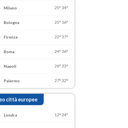
25°
34°
Milano
25°
36°
Bologna
22°
37°
Firenze
24°
36°
Roma
26°
33°
Napoli
27°
32°
Palermo
o città europee
12°
24°
Londra