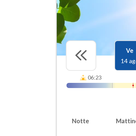
Ve
14 ag
06:23
Notte
Mattin