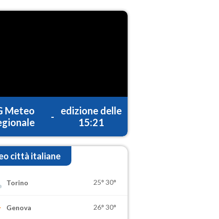
G Meteo
edizione delle
-
gionale
15:21
o città italiane
25°
30°
Torino
26°
30°
Genova