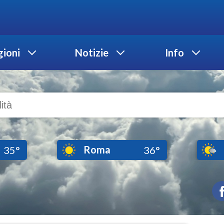
ioni
Notizie
Info
Roma
35°
36°