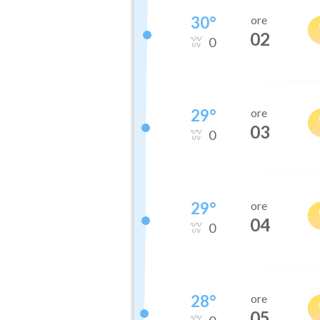
30
°
ore
02
0
29
°
ore
03
0
29
°
ore
04
0
28
°
ore
05