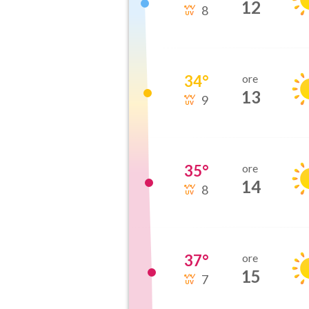
12
8
34
°
ore
13
9
35
°
ore
14
8
37
°
ore
15
7