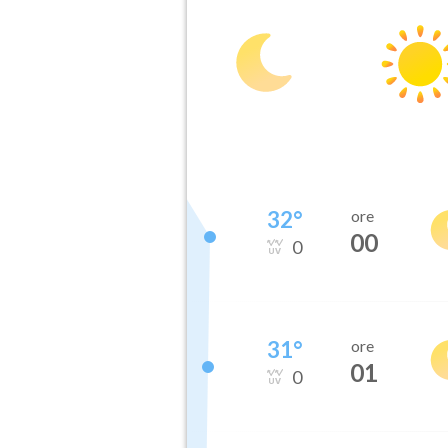
32
°
ore
00
0
31
°
ore
01
0