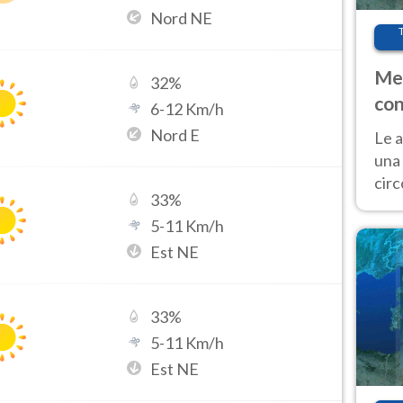
Nord NE
Met
32
%
con
6
-
12
Km/h
Nord E
Le a
una 
cir
33
%
del 
5
-
11
Km/h
gior
Fer
Est NE
33
%
5
-
11
Km/h
Est NE