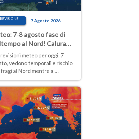
REVISIONE
7 Agosto 2026
eo: 7-8 agosto fase di
tempo al Nord! Calura
o a Ferragosto
revisioni meteo per oggi, 7
to, vedono temporali e rischio
fragi al Nord mentre al
tro-Sud sole e caldo sempre
to intenso.