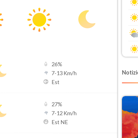
26
%
Notizi
7
-
13
Km/h
Est
27
%
7
-
12
Km/h
Est NE