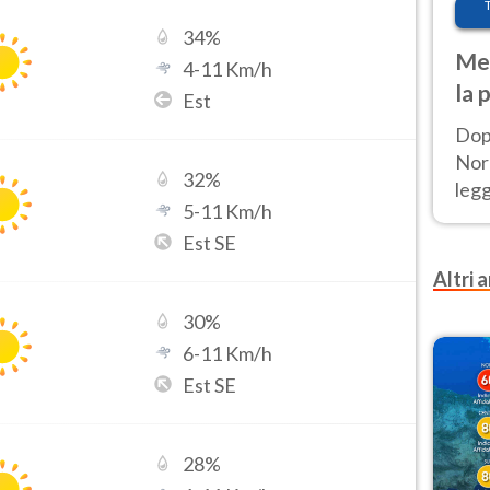
34
%
Met
4
-
11
Km/h
la 
Est
Dop
Nord
32
%
leg
5
-
11
Km/h
nuov
Est SE
afr
Altri a
30
%
6
-
11
Km/h
Est SE
28
%