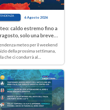
TENDENZA
6 Agosto 2026
eo: caldo estremo fino a
ragosto, solo una breve
sa. Ecco dove
tendenza meteo per il weekend
inizio della prossima settimana,
la che ci condurrà al
ragosto, vede ancora
perature molto elevate