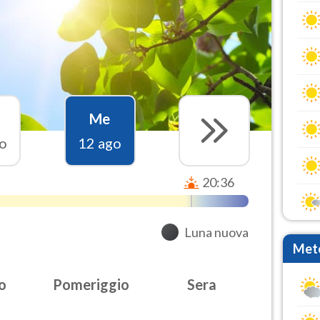
Me
o
12 ago
20:36
Luna nuova
Mete
o
Pomeriggio
Sera