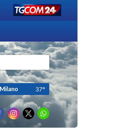
Milano
37°