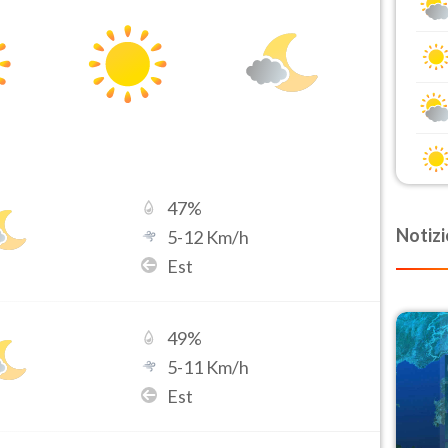
47
%
Notizi
5
-
12
Km/h
Est
49
%
5
-
11
Km/h
Est