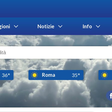
ioni
Notizie
Info
Roma
36°
35°