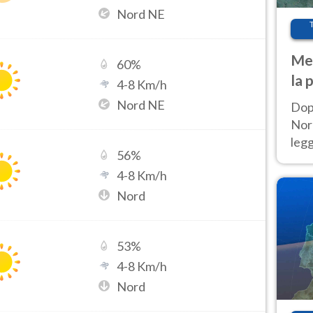
Nord NE
Met
60
%
la 
4
-
8
Km/h
Nord NE
Dop
Nord
leg
56
%
nuov
4
-
8
Km/h
afr
Nord
53
%
4
-
8
Km/h
Nord