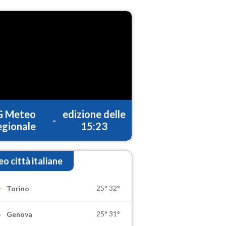
G Meteo
edizione delle
-
gionale
15:23
o città italiane
25°
32°
Torino
25°
31°
Genova