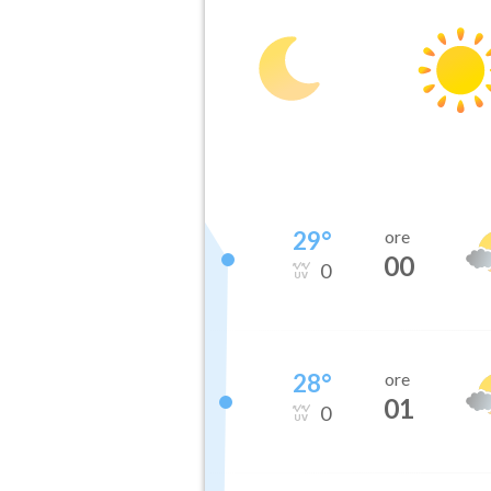
29
°
ore
00
0
28
°
ore
01
0