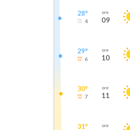
28
°
ore
09
4
29
°
ore
10
6
30
°
ore
11
7
31
°
ore