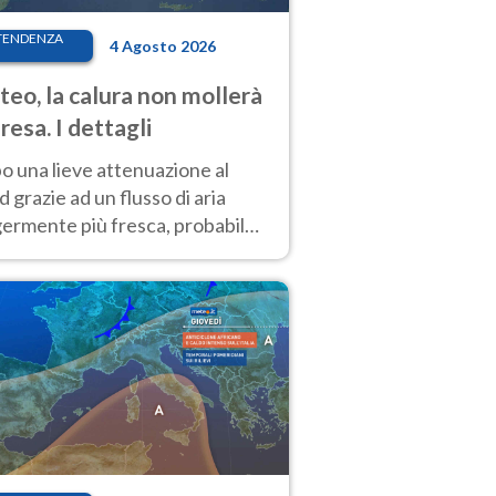
TENDENZA
4 Agosto 2026
eo, la calura non mollerà
presa. I dettagli
o una lieve attenuazione al
 grazie ad un flusso di aria
germente più fresca, probabile
o rinforzo dell’anticiclone
icano entro Ferragosto