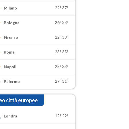
22°
37°
Milano
26°
38°
Bologna
22°
38°
Firenze
23°
35°
Roma
25°
33°
Napoli
27°
31°
Palermo
o città europee
12°
22°
Londra