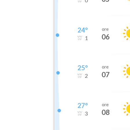
0
24
°
ore
06
1
25
°
ore
07
2
27
°
ore
08
3