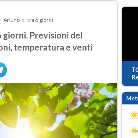
Arluno
tra 6 giorni
giorni. Previsioni del
oni, temperatura e venti
T
Re
Mete