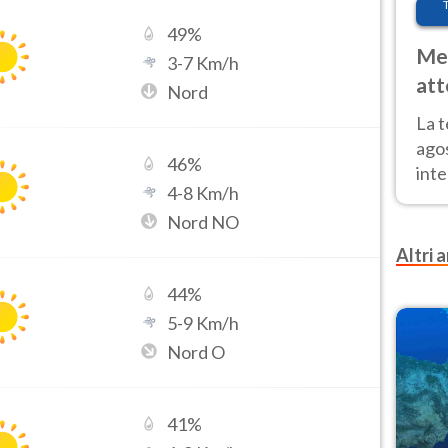
49
%
Met
3
-
7
Km/h
att
Nord
Nor
La 
ago
46
%
inte
4
-
8
Km/h
parz
Nord NO
e il
Altri a
44
%
5
-
9
Km/h
Nord O
41
%