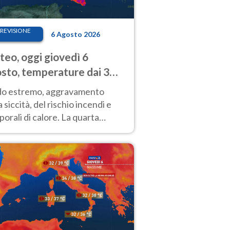
REVISIONE
6 Agosto 2026
eo, oggi giovedì 6
sto, temperature dai 33
40 gradi
do estremo, aggravamento
a siccità, del rischio incendi e
orali di calore. La quarta
nsa ondata di calore non dà
gua e durerà fino Ferragosto