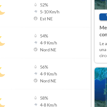
52
%
5
-
10
Km/h
Est NE
Met
con
54
%
4
-
9
Km/h
Le a
una 
Nord NE
cir
del 
56
%
gior
Fer
4
-
9
Km/h
Nord NE
58
%
4
-
8
Km/h