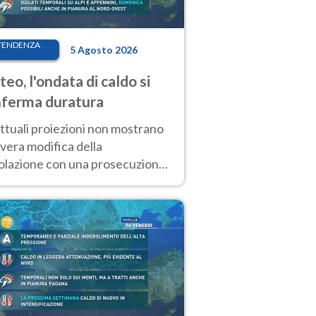
TENDENZA
5 Agosto 2026
eo, l'ondata di caldo si
ferma duratura
ttuali proiezioni non mostrano
vera modifica della
colazione con una prosecuzione
caldo fuori scala per molti
ni, compresa la settimana di
ragosto