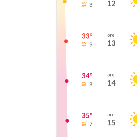
12
8
33
°
ore
13
9
34
°
ore
14
8
35
°
ore
15
7