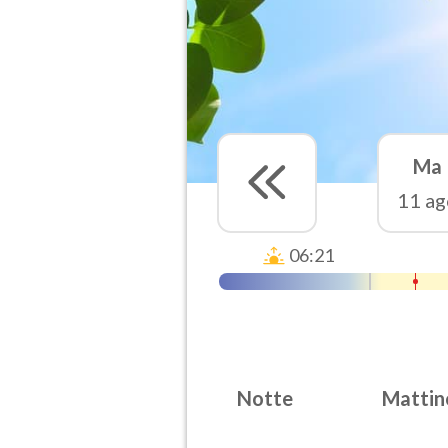
Ma
11 ag
06:21
Notte
Mattin