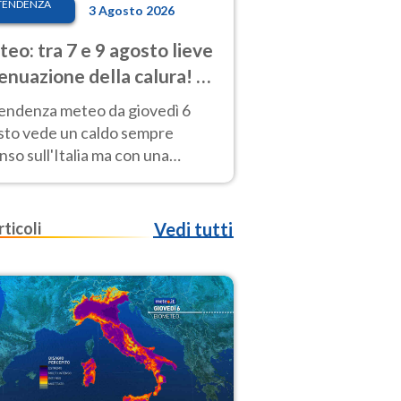
TENDENZA
3 Agosto 2026
eo: tra 7 e 9 agosto lieve
enuazione della calura! Al
d rischio temporali
tendenza meteo da giovedì 6
sto vede un caldo sempre
nso sull'Italia ma con una
iale e lieve attenuazione tra il 7
 9 agosto.
rticoli
Vedi tutti