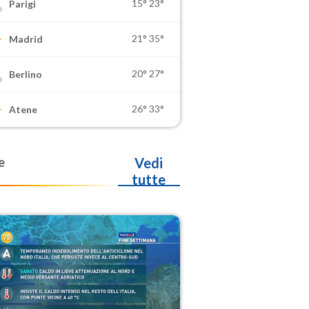
15°
23°
Parigi
21°
35°
Madrid
20°
27°
Berlino
26°
33°
Atene
e
Vedi
tutte