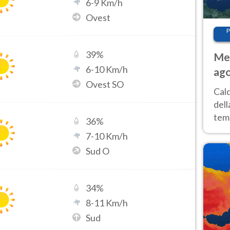
6
-
9
Km/h
Ovest
P
39
%
Met
6
-
10
Km/h
ago
Ovest SO
ai 
Cal
dell
temp
36
%
inte
7
-
10
Km/h
tre
Sud O
34
%
8
-
11
Km/h
Sud