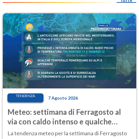
tutte
TENDENZA
7 Agosto 2026
Meteo: settimana di Ferragosto al
via con caldo intenso e qualche
temporale
La tendenza meteo per la settimana di Ferragosto