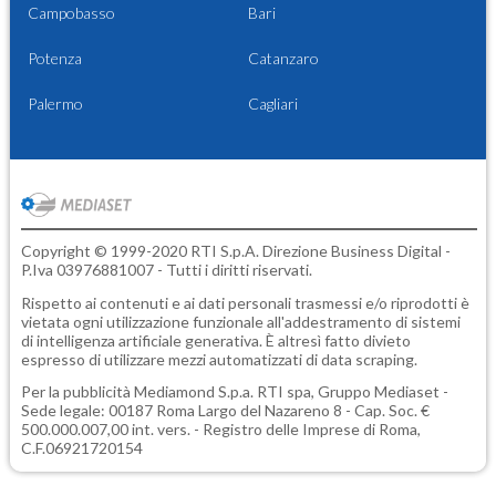
Campobasso
Bari
Potenza
Catanzaro
Palermo
Cagliari
Copyright © 1999-2020 RTI S.p.A. Direzione Business Digital -
P.Iva 03976881007 - Tutti i diritti riservati.
Rispetto ai contenuti e ai dati personali trasmessi e/o riprodotti è
vietata ogni utilizzazione funzionale all'addestramento di sistemi
di intelligenza artificiale generativa. È altresì fatto divieto
espresso di utilizzare mezzi automatizzati di data scraping.
Per la pubblicità
Mediamond S.p.a.
RTI spa, Gruppo Mediaset -
Sede legale: 00187 Roma Largo del Nazareno 8 - Cap. Soc. €
500.000.007,00 int. vers. - Registro delle Imprese di Roma,
C.F.06921720154