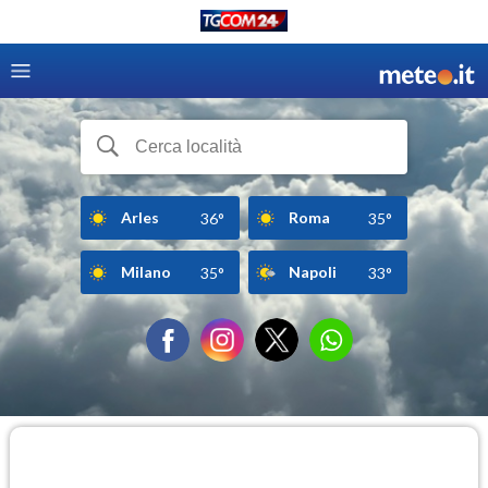
Arles
Roma
36°
35°
Milano
Napoli
35°
33°