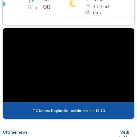
19
°
00
4
-
11
Km/h
0
Est SE
TG Meteo Regionale
-
edizione delle 15:10
Ultime news
Vedi