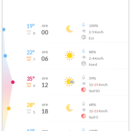
19
°
ore
100
%
00
2
-
5
Km/h
0
Est
22
°
ore
88
%
06
2
-
4
Km/h
7
Nord
35
°
ore
39
%
12
15
-
25
Km/h
9
Sud SO
28
°
ore
68
%
18
12
-
23
Km/h
5
Sud O
ore
100
%