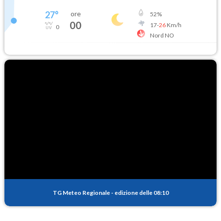
27
°
ore
52
%
00
17
-
26
Km/h
0
Nord NO
TG Meteo Regionale
-
edizione delle 08:10