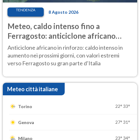
TENDENZA
8 Agosto 2026
Meteo, caldo intenso fino a
Ferragosto: anticiclone africano
ancora protagonista
Anticiclone africano in rinforzo: caldo intenso in
aumento nei prossimi giorni, con valori estremi
verso Ferragosto su gran parte d’Italia
Meteo città italiane
22°
33°
Torino
27°
31°
Genova
23°
34°
Milano