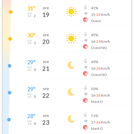
31
°
ore
41
%
19
15
-
23
Km/h
2
Ovest
30
°
ore
45
%
20
16
-
24
Km/h
1
Ovest NO
29
°
ore
49
%
21
16
-
26
Km/h
0
Ovest NO
29
°
ore
50
%
22
16
-
26
Km/h
0
Nord O
28
°
ore
51
%
23
17
-
26
Km/h
0
Nord O