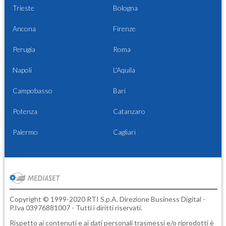
Trieste
Bologna
Ancona
Firenze
Perugia
Roma
Napoli
L'Aquila
Campobasso
Bari
Potenza
Catanzaro
Palermo
Cagliari
Copyright © 1999-2020 RTI S.p.A. Direzione Business Digital -
P.Iva 03976881007 - Tutti i diritti riservati.
Rispetto ai contenuti e ai dati personali trasmessi e/o riprodotti è