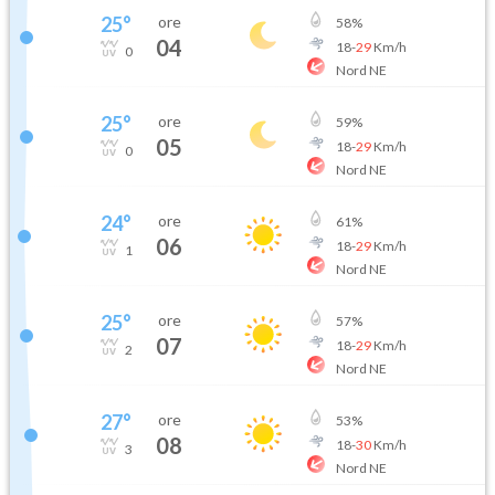
25
°
ore
58
%
04
18
-
29
Km/h
0
Nord NE
25
°
ore
59
%
05
18
-
29
Km/h
0
Nord NE
24
°
ore
61
%
06
18
-
29
Km/h
1
Nord NE
25
°
ore
57
%
07
18
-
29
Km/h
2
Nord NE
27
°
ore
53
%
08
18
-
30
Km/h
3
Nord NE