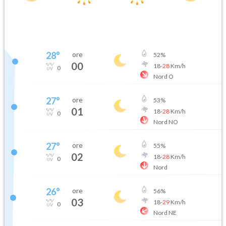
28
°
ore
52
%
00
18
-
28
Km/h
0
Nord O
27
°
ore
53
%
01
18
-
28
Km/h
0
Nord NO
27
°
ore
55
%
02
18
-
28
Km/h
0
Nord
26
°
ore
56
%
03
18
-
29
Km/h
0
Nord NE