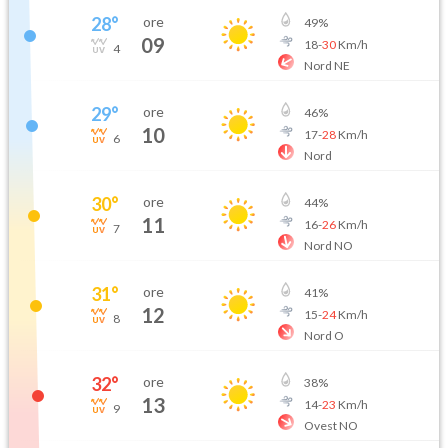
28
°
ore
49
%
09
18
-
30
Km/h
4
Nord NE
29
°
ore
46
%
10
17
-
28
Km/h
6
Nord
30
°
ore
44
%
11
16
-
26
Km/h
7
Nord NO
31
°
ore
41
%
12
15
-
24
Km/h
8
Nord O
32
°
ore
38
%
13
14
-
23
Km/h
9
Ovest NO