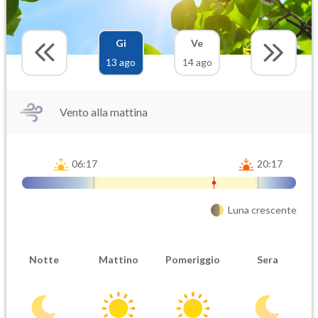
Gi
Ve
13 ago
14 ago
Vento alla mattina
06:17
20:17
Luna crescente
Notte
Mattino
Pomeriggio
Sera