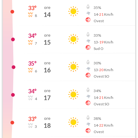
33
°
ore
35
%
14
14
-
21
Km/h
8
Ovest
34
°
ore
33
%
15
13
-
19
Km/h
7
Sud O
35
°
ore
30
%
16
13
-
20
Km/h
6
Ovest SO
34
°
ore
34
%
17
14
-
21
Km/h
4
Ovest SO
33
°
ore
38
%
18
14
-
22
Km/h
3
Ovest