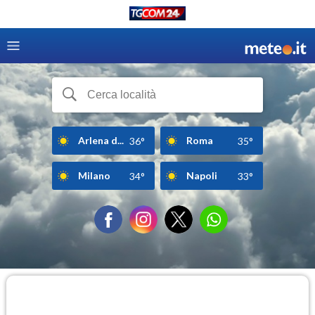
Arlena d...
Roma
36°
35°
Milano
Napoli
34°
33°