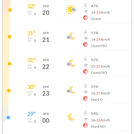
32
°
ore
47
%
20
14
-
24
Km/h
1
Ovest
31
°
ore
51
%
21
14
-
24
Km/h
0
Ovest NO
31
°
ore
52
%
22
15
-
25
Km/h
0
Ovest NO
30
°
ore
53
%
23
16
-
25
Km/h
0
Nord O
29
°
ore
54
%
00
16
-
26
Km/h
0
Nord NO