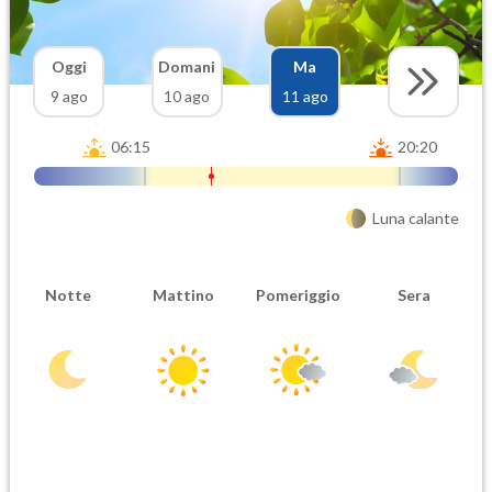
Oggi
Domani
Ma
9 ago
10 ago
11 ago
06:15
20:20
Luna calante
Notte
Mattino
Pomeriggio
Sera