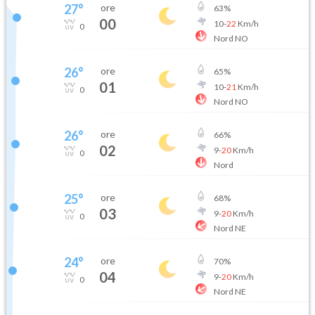
27
°
ore
63
%
00
10
-
22
Km/h
0
Nord NO
26
°
ore
65
%
01
10
-
21
Km/h
0
Nord NO
26
°
ore
66
%
02
9
-
20
Km/h
0
Nord
25
°
ore
68
%
03
9
-
20
Km/h
0
Nord NE
24
°
ore
70
%
04
9
-
20
Km/h
0
Nord NE