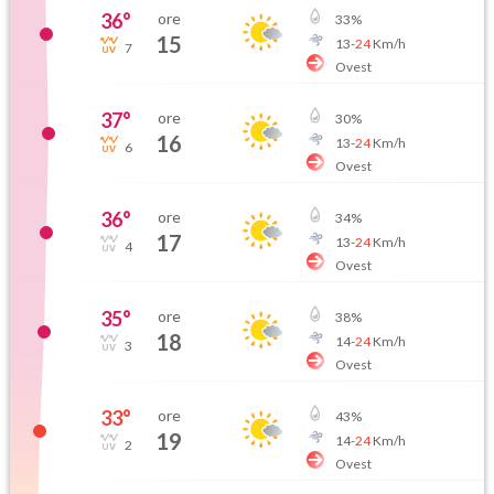
36
°
ore
33
%
15
13
-
24
Km/h
7
Ovest
37
°
ore
30
%
16
13
-
24
Km/h
6
Ovest
36
°
ore
34
%
17
13
-
24
Km/h
4
Ovest
35
°
ore
38
%
18
14
-
24
Km/h
3
Ovest
33
°
ore
43
%
19
14
-
24
Km/h
2
Ovest