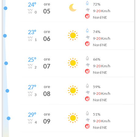
24
°
ore
72
%
05
9
-
20
Km/h
0
Nord NE
23
°
ore
74
%
06
9
-
20
Km/h
1
Nord NE
25
°
ore
66
%
07
9
-
20
Km/h
2
Nord NE
27
°
ore
59
%
08
9
-
20
Km/h
3
Nord NE
29
°
ore
51
%
09
9
-
20
Km/h
4
Nord NE