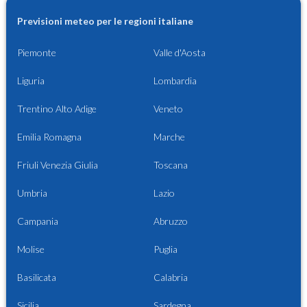
Previsioni meteo per le regioni italiane
Piemonte
Valle d'Aosta
Liguria
Lombardia
Trentino Alto Adige
Veneto
Emilia Romagna
Marche
Friuli Venezia Giulia
Toscana
Umbria
Lazio
Campania
Abruzzo
Molise
Puglia
Basilicata
Calabria
Sicilia
Sardegna