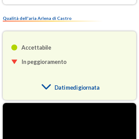
Qualità dell'aria Arlena di Castro
Accettabile
In peggioramento
Dati medi giornata
O3
91.2
(Ozono)
NO2
1.9
(Diossido di azoto)