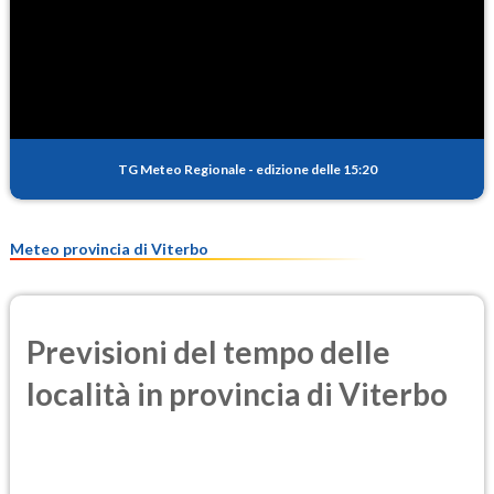
SO2
0.3
(Anidride solforosa)
PM10
14.4
(Materia particolata)
TG Meteo Regionale
-
edizione delle 15:20
PM25
7.9
(Materia particolata)
Meteo provincia di Viterbo
Previsioni del tempo delle
località in provincia di Viterbo