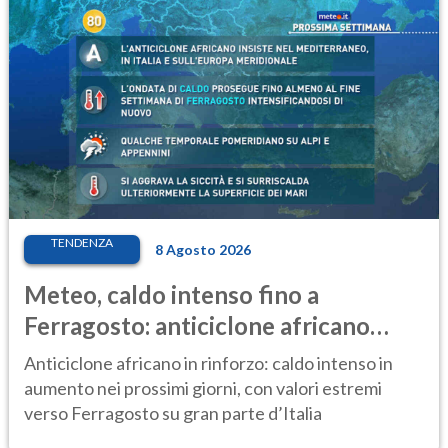
TENDENZA
8 Agosto 2026
Meteo, caldo intenso fino a
Ferragosto: anticiclone africano
ancora protagonista
Anticiclone africano in rinforzo: caldo intenso in
aumento nei prossimi giorni, con valori estremi
verso Ferragosto su gran parte d’Italia