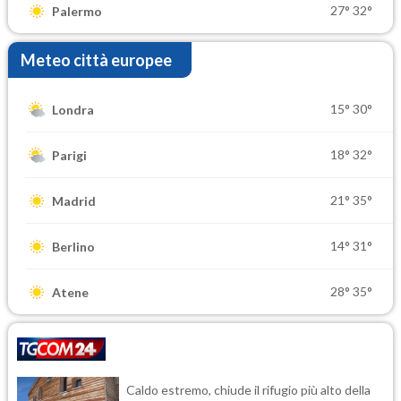
27°
32°
Palermo
Meteo città europee
15°
30°
Londra
18°
32°
Parigi
21°
35°
Madrid
14°
31°
Berlino
28°
35°
Atene
Caldo estremo, chiude il rifugio più alto della