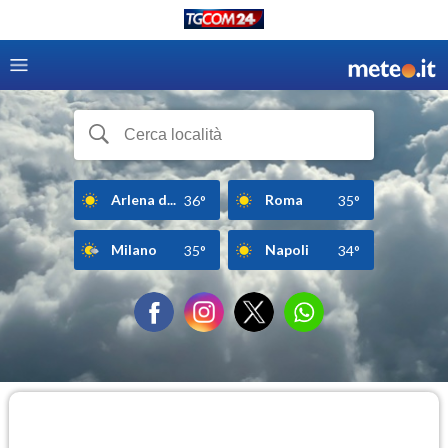
Arlena d...
Roma
36°
35°
Milano
Napoli
35°
34°