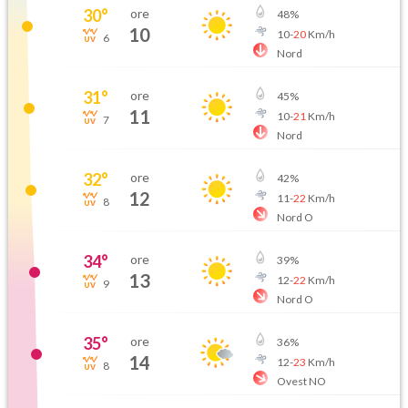
30
°
ore
48
%
10
10
-
20
Km/h
6
Nord
31
°
ore
45
%
11
10
-
21
Km/h
7
Nord
32
°
ore
42
%
12
11
-
22
Km/h
8
Nord O
34
°
ore
39
%
13
12
-
22
Km/h
9
Nord O
35
°
ore
36
%
14
12
-
23
Km/h
8
Ovest NO